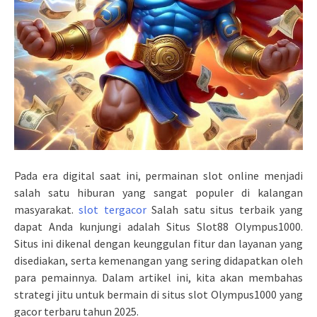
Pada era digital saat ini, permainan slot online menjadi
salah satu hiburan yang sangat populer di kalangan
masyarakat.
slot tergacor
Salah satu situs terbaik yang
dapat Anda kunjungi adalah Situs Slot88 Olympus1000.
Situs ini dikenal dengan keunggulan fitur dan layanan yang
disediakan, serta kemenangan yang sering didapatkan oleh
para pemainnya. Dalam artikel ini, kita akan membahas
strategi jitu untuk bermain di situs slot Olympus1000 yang
gacor terbaru tahun 2025.