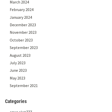
March 2024
February 2024
January 2024
December 2023
November 2023
October 2023
September 2023
August 2023
July 2023
June 2023
May 2023
September 2021
Categories