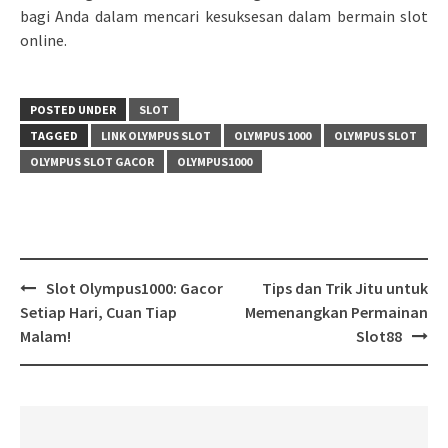
bagi Anda dalam mencari kesuksesan dalam bermain slot
online.
POSTED UNDER
SLOT
TAGGED
LINK OLYMPUS SLOT
OLYMPUS 1000
OLYMPUS SLOT
OLYMPUS SLOT GACOR
OLYMPUS1000
Post
Slot Olympus1000: Gacor
Tips dan Trik Jitu untuk
navigation
Setiap Hari, Cuan Tiap
Memenangkan Permainan
Malam!
Slot88