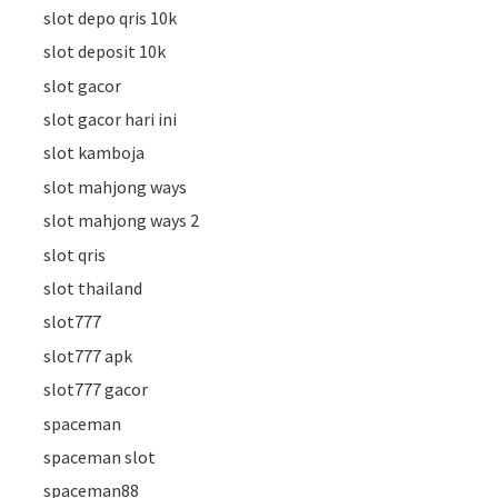
slot depo qris 10k
slot deposit 10k
slot gacor
slot gacor hari ini
slot kamboja
slot mahjong ways
slot mahjong ways 2
slot qris
slot thailand
slot777
slot777 apk
slot777 gacor
spaceman
spaceman slot
spaceman88