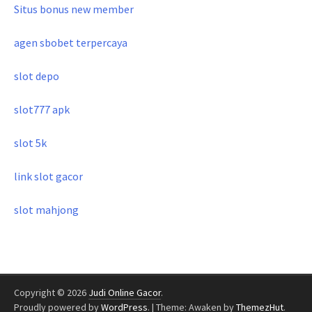
Situs bonus new member
agen sbobet terpercaya
slot depo
slot777 apk
slot 5k
link slot gacor
slot mahjong
Copyright © 2026
Judi Online Gacor
.
Proudly powered by
WordPress
.
|
Theme: Awaken by
ThemezHut
.