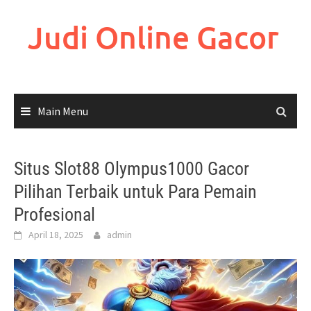
Skip
to
Judi Online Gacor
content
Main Menu
Situs Slot88 Olympus1000 Gacor
Pilihan Terbaik untuk Para Pemain
Profesional
April 18, 2025
admin