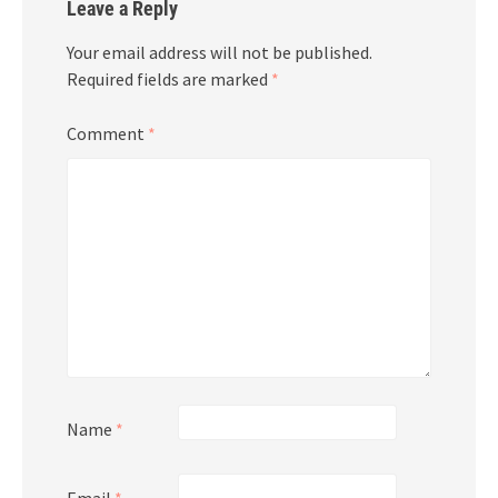
Leave a Reply
Your email address will not be published.
Required fields are marked
*
Comment
*
Name
*
Email
*