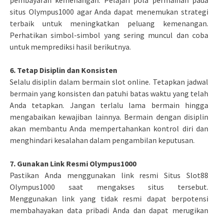
situs Olympus1000 agar Anda dapat menemukan strategi
terbaik untuk meningkatkan peluang kemenangan.
Perhatikan simbol-simbol yang sering muncul dan coba
untuk memprediksi hasil berikutnya.
6. Tetap Disiplin dan Konsisten
Selalu disiplin dalam bermain slot online. Tetapkan jadwal
bermain yang konsisten dan patuhi batas waktu yang telah
Anda tetapkan. Jangan terlalu lama bermain hingga
mengabaikan kewajiban lainnya. Bermain dengan disiplin
akan membantu Anda mempertahankan kontrol diri dan
menghindari kesalahan dalam pengambilan keputusan.
7. Gunakan Link Resmi Olympus1000
Pastikan Anda menggunakan link resmi Situs Slot88
Olympus1000 saat mengakses situs tersebut.
Menggunakan link yang tidak resmi dapat berpotensi
membahayakan data pribadi Anda dan dapat merugikan