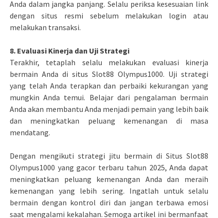
Anda dalam jangka panjang. Selalu periksa kesesuaian link
dengan situs resmi sebelum melakukan login atau
melakukan transaksi.
8. Evaluasi Kinerja dan Uji Strategi
Terakhir, tetaplah selalu melakukan evaluasi kinerja
bermain Anda di situs Slot88 Olympus1000. Uji strategi
yang telah Anda terapkan dan perbaiki kekurangan yang
mungkin Anda temui. Belajar dari pengalaman bermain
Anda akan membantu Anda menjadi pemain yang lebih baik
dan meningkatkan peluang kemenangan di masa
mendatang.
Dengan mengikuti strategi jitu bermain di Situs Slot88
Olympus1000 yang gacor terbaru tahun 2025, Anda dapat
meningkatkan peluang kemenangan Anda dan meraih
kemenangan yang lebih sering. Ingatlah untuk selalu
bermain dengan kontrol diri dan jangan terbawa emosi
saat mengalami kekalahan. Semoga artikel ini bermanfaat