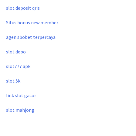
slot deposit qris
Situs bonus new member
agen sbobet terpercaya
slot depo
slot777 apk
slot 5k
link slot gacor
slot mahjong