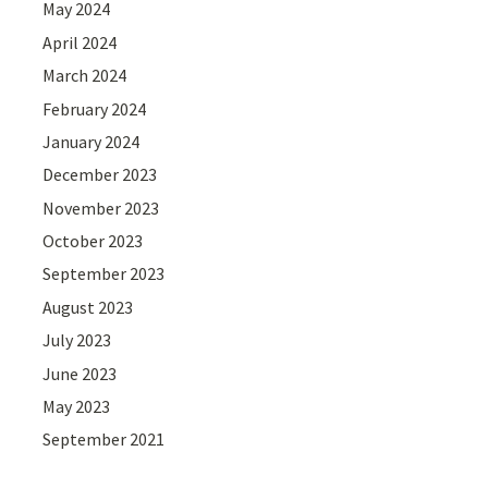
May 2024
April 2024
March 2024
February 2024
January 2024
December 2023
November 2023
October 2023
September 2023
August 2023
July 2023
June 2023
May 2023
September 2021