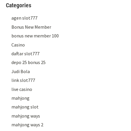
Categories
agen slot777
Bonus New Member
bonus new member 100
Casino
daftar slot777
depo 25 bonus 25
Judi Bola
link slot777
live casino
mahjong
mahjong slot
mahjong ways
mahjong ways 2