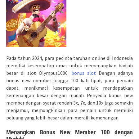
Pada tahun 2024, para pecinta taruhan online di Indonesia
memiliki kesempatan emas untuk memenangkan hadiah
besar di slot Olympus1000.
bonus slot
Dengan adanya
bonus new member hingga 100 kali lipat, para pemain
dapat menikmati kesempatan untuk mendapatkan
kemenangan besar dengan mudah. Penyedia bonus new
member dengan syarat rendah 3x, 7x, dan 10x juga semakin
menjamur, memungkinkan para pemain untuk memiliki
peluang yang lebih besar dalam meraih kemenangan.
Menangkan Bonus New Member 100 dengan