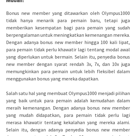
Mudah!
Bonus new member yang ditawarkan oleh Olympus1000
tidak hanya menarik para pemain baru, tetapi juga
memberikan kesempatan bagi para pemain yang sudah
berpengalaman untuk meningkatkan kemenangan mereka.
Dengan adanya bonus new member hingga 100 kali lipat,
para pemain tidak perlu khawatir lagi tentang modal awal
yang diperlukan untuk bermain. Selain itu, penyedia bonus
new member dengan syarat rendah 3x, 7x, dan 10x juga
memungkinkan para pemain untuk lebih fleksibel dalam
menggunakan bonus yang mereka dapatkan.
Salah satu hal yang membuat Olympus1000 menjadi pilihan
yang baik untuk para pemain adalah kemudahan dalam
meraih kemenangan. Dengan adanya bonus new member
yang mudah didapatkan, para pemain tidak perlu lagi
merasa khawatir tentang kekalahan yang mereka alami.
Selain itu, dengan adanya penyedia bonus new member