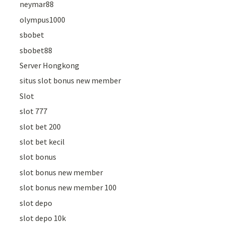
neymar88
olympus1000
sbobet
sbobet88
Server Hongkong
situs slot bonus new member
Slot
slot 777
slot bet 200
slot bet kecil
slot bonus
slot bonus new member
slot bonus new member 100
slot depo
slot depo 10k