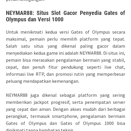
NEYMAR88: Situs Slot Gacor Penyedia Gates of
Olympus dan Versi 1000
Untuk menikmati kedua versi Gates of Olympus secara
maksimal, pemain perlu memilih platform yang tepat.
Salah satu situs yang dikenal paling gacor dalam
menyediakan kedua game ini adalah NEYMAR88. Di situs ini,
pemain bisa merasakan pengalaman bermain yang stabil,
cepat, dan penuh fitur pendukung seperti live chat,
informasi live RTP, dan promosi rutin yang memperbesar
peluang mendapatkan kemenangan.
NEYMAR88 juga dikenal sebagai platform yang sering
memberikan jackpot progresif, serta penempatan server
yang cepat dan aman. Dengan akses mudah dari berbagai
perangkat, termasuk smartphone, pengalaman bermain
Gates of Olympus dan Gates of Olympus 1000 bisa
dinikmati tanpa hambatan teknis.