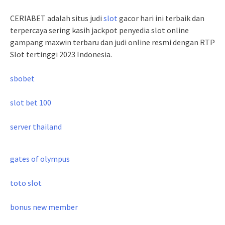
CERIABET adalah situs judi
slot
gacor hari ini terbaik dan
terpercaya sering kasih jackpot penyedia slot online
gampang maxwin terbaru dan judi online resmi dengan RTP
Slot tertinggi 2023 Indonesia.
sbobet
slot bet 100
server thailand
gates of olympus
toto slot
bonus new member