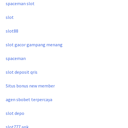
spaceman slot
slot
slot88
slot gacor gampang menang
spaceman
slot deposit qris
Situs bonus new member
agen sbobet terpercaya
slot depo
slot777 apk