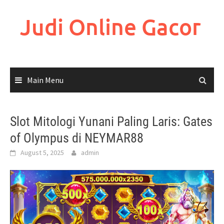
Skip
to
Judi Online Gacor
content
Main Menu
Slot Mitologi Yunani Paling Laris: Gates
of Olympus di NEYMAR88
August 5, 2025
admin