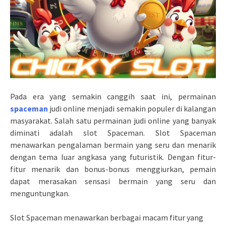
Pada era yang semakin canggih saat ini, permainan
spaceman
judi online menjadi semakin populer di kalangan
masyarakat. Salah satu permainan judi online yang banyak
diminati adalah slot Spaceman. Slot Spaceman
menawarkan pengalaman bermain yang seru dan menarik
dengan tema luar angkasa yang futuristik. Dengan fitur-
fitur menarik dan bonus-bonus menggiurkan, pemain
dapat merasakan sensasi bermain yang seru dan
menguntungkan.
Slot Spaceman menawarkan berbagai macam fitur yang