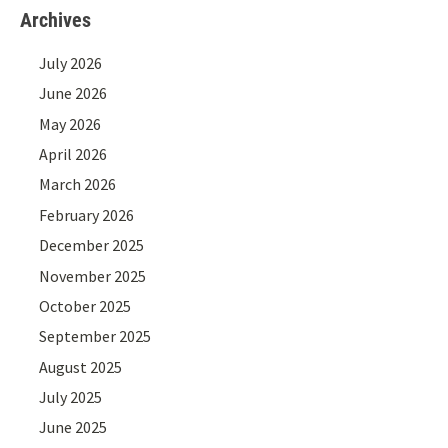
Archives
July 2026
June 2026
May 2026
April 2026
March 2026
February 2026
December 2025
November 2025
October 2025
September 2025
August 2025
July 2025
June 2025