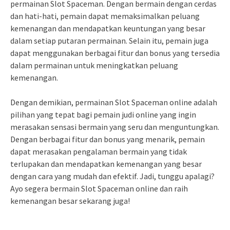
permainan Slot Spaceman. Dengan bermain dengan cerdas
dan hati-hati, pemain dapat memaksimalkan peluang
kemenangan dan mendapatkan keuntungan yang besar
dalam setiap putaran permainan. Selain itu, pemain juga
dapat menggunakan berbagai fitur dan bonus yang tersedia
dalam permainan untuk meningkatkan peluang
kemenangan.
Dengan demikian, permainan Slot Spaceman online adalah
pilihan yang tepat bagi pemain judi online yang ingin
merasakan sensasi bermain yang seru dan menguntungkan.
Dengan berbagai fitur dan bonus yang menarik, pemain
dapat merasakan pengalaman bermain yang tidak
terlupakan dan mendapatkan kemenangan yang besar
dengan cara yang mudah dan efektif. Jadi, tunggu apalagi?
Ayo segera bermain Slot Spaceman online dan raih
kemenangan besar sekarang juga!