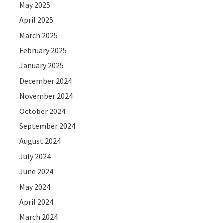
May 2025
April 2025
March 2025
February 2025
January 2025
December 2024
November 2024
October 2024
September 2024
August 2024
July 2024
June 2024
May 2024
April 2024
March 2024