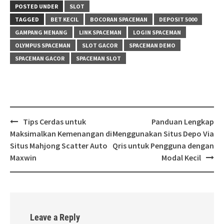
POSTED UNDER
SLOT
TAGGED
BET KECIL
BOCORAN SPACEMAN
DEPOSIT 5000
GAMPANG MENANG
LINK SPACEMAN
LOGIN SPACEMAN
OLYMPUS SPACEMAN
SLOT GACOR
SPACEMAN DEMO
SPACEMAN GACOR
SPACEMAN SLOT
Post
Tips Cerdas untuk
Panduan Lengkap
navigation
Maksimalkan Kemenangan di
Menggunakan Situs Depo Via
Situs Mahjong Scatter Auto
Qris untuk Pengguna dengan
Maxwin
Modal Kecil
Leave a Reply