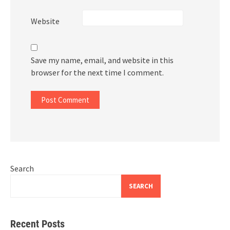
Website
Save my name, email, and website in this
browser for the next time I comment.
Search
SEARCH
Recent Posts