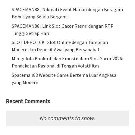
SPACEMAN88 : Nikmati Event Harian dengan Beragam
Bonus yang Selalu Berganti
SPACEMAN88 : Link Slot Gacor Resmi dengan RTP
Tinggi Setiap Hari
SLOT DEPO 10K : Slot Online dengan Tampilan
Modern dan Deposit Awal yang Bersahabat
Mengelola Bankroll dan Emosi dalam Slot Gacor 2026:
Pendekatan Rasional di Tengah Volatilitas
Spaceman88 Website Game Bertema Luar Angkasa
yang Modern
Recent Comments
No comments to show.