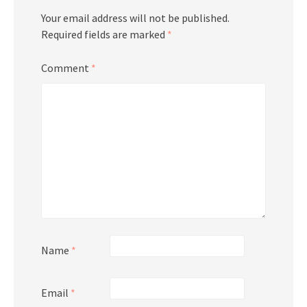
Your email address will not be published.
Required fields are marked
*
Comment
*
Name
*
Email
*