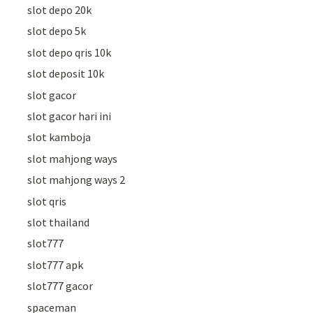
slot depo 20k
slot depo 5k
slot depo qris 10k
slot deposit 10k
slot gacor
slot gacor hari ini
slot kamboja
slot mahjong ways
slot mahjong ways 2
slot qris
slot thailand
slot777
slot777 apk
slot777 gacor
spaceman