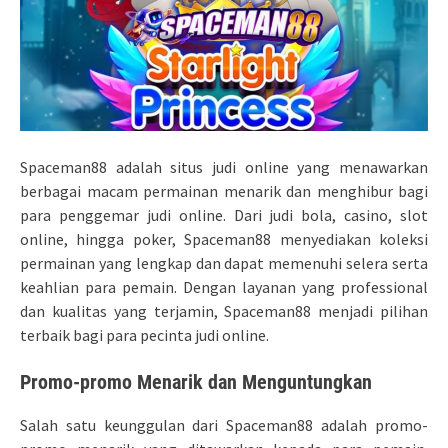
Spaceman88 adalah situs judi online yang menawarkan
berbagai macam permainan menarik dan menghibur bagi
para penggemar judi online. Dari judi bola, casino, slot
online, hingga poker, Spaceman88 menyediakan koleksi
permainan yang lengkap dan dapat memenuhi selera serta
keahlian para pemain. Dengan layanan yang professional
dan kualitas yang terjamin, Spaceman88 menjadi pilihan
terbaik bagi para pecinta judi online.
Promo-promo Menarik dan Menguntungkan
Salah satu keunggulan dari Spaceman88 adalah promo-