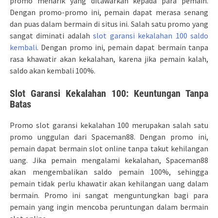
promo menarik yang ditawarkan kepada para pemain.
Dengan promo-promo ini, pemain dapat merasa senang
dan puas dalam bermain di situs ini. Salah satu promo yang
sangat diminati adalah
slot garansi kekalahan 100 saldo
kembali
. Dengan promo ini, pemain dapat bermain tanpa
rasa khawatir akan kekalahan, karena jika pemain kalah,
saldo akan kembali 100%.
Slot Garansi Kekalahan 100: Keuntungan Tanpa
Batas
Promo slot garansi kekalahan 100 merupakan salah satu
promo unggulan dari Spaceman88. Dengan promo ini,
pemain dapat bermain slot online tanpa takut kehilangan
uang. Jika pemain mengalami kekalahan, Spaceman88
akan mengembalikan saldo pemain 100%, sehingga
pemain tidak perlu khawatir akan kehilangan uang dalam
bermain. Promo ini sangat menguntungkan bagi para
pemain yang ingin mencoba peruntungan dalam bermain