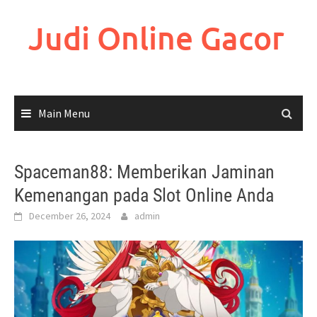
Skip
to
Judi Online Gacor
content
Main Menu
Spaceman88: Memberikan Jaminan
Kemenangan pada Slot Online Anda
December 26, 2024
admin