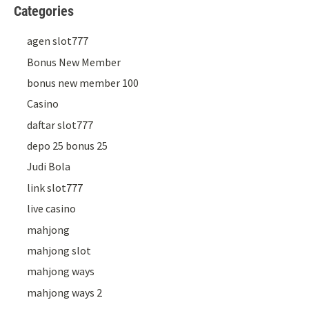
Categories
agen slot777
Bonus New Member
bonus new member 100
Casino
daftar slot777
depo 25 bonus 25
Judi Bola
link slot777
live casino
mahjong
mahjong slot
mahjong ways
mahjong ways 2