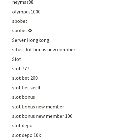
neymar88
olympus1000
sbobet
sbobet88
Server Hongkong
situs slot bonus new member
Slot
slot 777
slot bet 200
slot bet kecil
slot bonus
slot bonus new member
slot bonus new member 100
slot depo
slot depo 10k