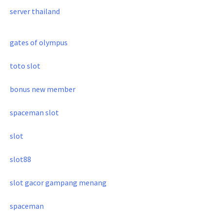
server thailand
gates of olympus
toto slot
bonus new member
spaceman slot
slot
slot88
slot gacor gampang menang
spaceman