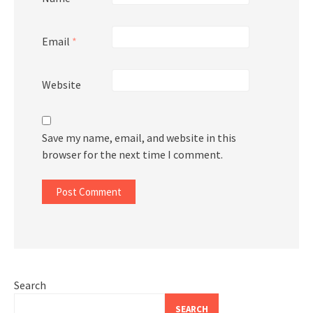
Email
*
Website
Save my name, email, and website in this
browser for the next time I comment.
Search
SEARCH