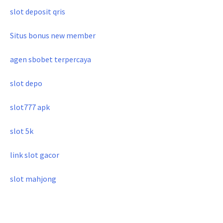
slot deposit qris
Situs bonus new member
agen sbobet terpercaya
slot depo
slot777 apk
slot 5k
link slot gacor
slot mahjong