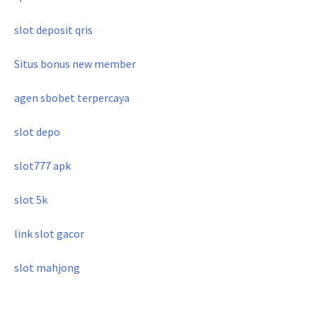
slot deposit qris
Situs bonus new member
agen sbobet terpercaya
slot depo
slot777 apk
slot 5k
link slot gacor
slot mahjong