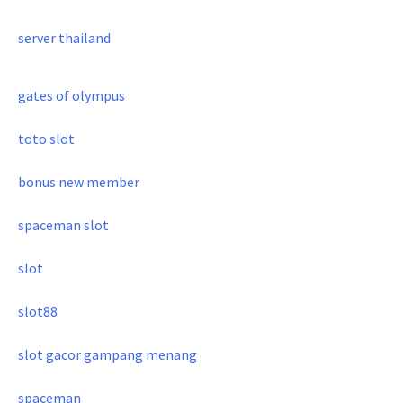
server thailand
gates of olympus
toto slot
bonus new member
spaceman slot
slot
slot88
slot gacor gampang menang
spaceman