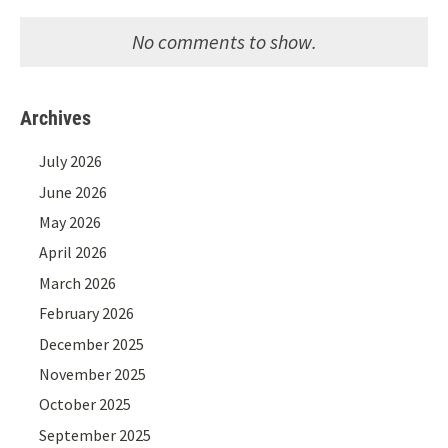
No comments to show.
Archives
July 2026
June 2026
May 2026
April 2026
March 2026
February 2026
December 2025
November 2025
October 2025
September 2025