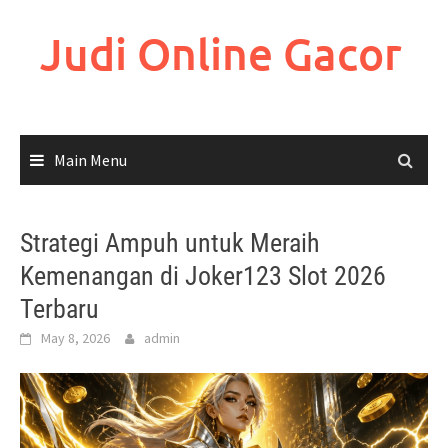
Skip
to
Judi Online Gacor
content
Main Menu
Strategi Ampuh untuk Meraih
Kemenangan di Joker123 Slot 2026
Terbaru
May 8, 2026
admin