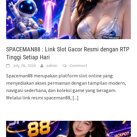
SPACEMAN88 : Link Slot Gacor Resmi dengan RTP
Tinggi Setiap Hari
July 26, 2026
admin
Comment
Spaceman88 merupakan platform slot online yang
menyediakan akses permainan dengan tampilan modern,
navigasi sederhana, dan koleksi game yang beragam.
Melalui link resmi spaceman88,
[...]