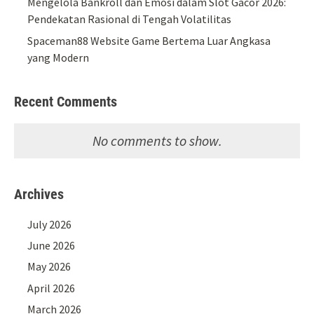
Mengelola Bankroll dan Emosi dalam Slot Gacor 2026:
Pendekatan Rasional di Tengah Volatilitas
Spaceman88 Website Game Bertema Luar Angkasa
yang Modern
Recent Comments
No comments to show.
Archives
July 2026
June 2026
May 2026
April 2026
March 2026