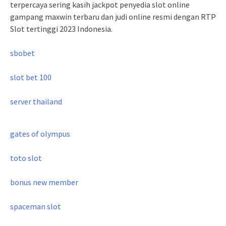
terpercaya sering kasih jackpot penyedia slot online
gampang maxwin terbaru dan judi online resmi dengan RTP
Slot tertinggi 2023 Indonesia.
sbobet
slot bet 100
server thailand
gates of olympus
toto slot
bonus new member
spaceman slot