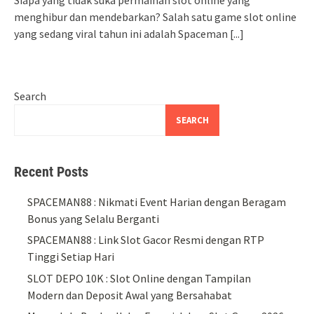
menghibur dan mendebarkan? Salah satu game slot online
yang sedang viral tahun ini adalah Spaceman
[...]
Search
SEARCH
Recent Posts
SPACEMAN88 : Nikmati Event Harian dengan Beragam
Bonus yang Selalu Berganti
SPACEMAN88 : Link Slot Gacor Resmi dengan RTP
Tinggi Setiap Hari
SLOT DEPO 10K : Slot Online dengan Tampilan
Modern dan Deposit Awal yang Bersahabat