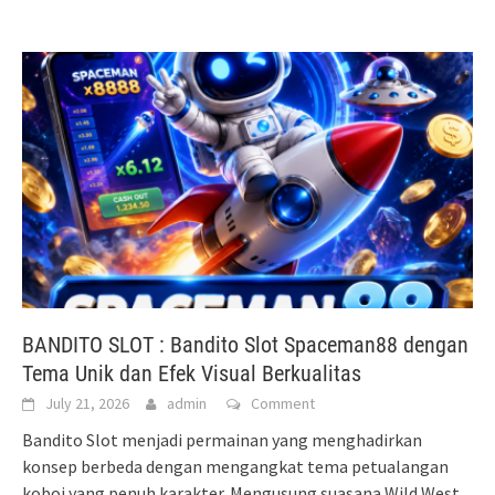
BANDITO SLOT : Bandito Slot Spaceman88 dengan
Tema Unik dan Efek Visual Berkualitas
July 21, 2026
admin
Comment
Bandito Slot menjadi permainan yang menghadirkan
konsep berbeda dengan mengangkat tema petualangan
koboi yang penuh karakter. Mengusung suasana Wild West