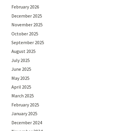
February 2026
December 2025
November 2025
October 2025
September 2025
August 2025
July 2025
June 2025
May 2025
April 2025
March 2025
February 2025
January 2025
December 2024