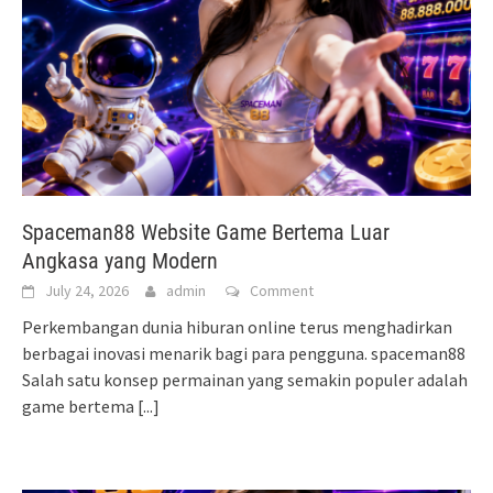
Spaceman88 Website Game Bertema Luar
Angkasa yang Modern
July 24, 2026
admin
Comment
Perkembangan dunia hiburan online terus menghadirkan
berbagai inovasi menarik bagi para pengguna. spaceman88
Salah satu konsep permainan yang semakin populer adalah
game bertema
[...]