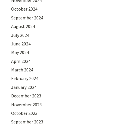
November 2024
October 2024
September 2024
August 2024
July 2024
June 2024
May 2024
April 2024
March 2024
February 2024
January 2024
December 2023
November 2023
October 2023
September 2023