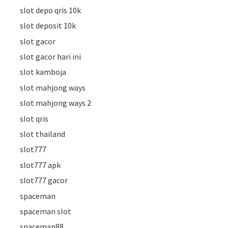
slot depo qris 10k
slot deposit 10k
slot gacor
slot gacor hari ini
slot kamboja
slot mahjong ways
slot mahjong ways 2
slot qris
slot thailand
slot777
slot777 apk
slot777 gacor
spaceman
spaceman slot
spaceman88