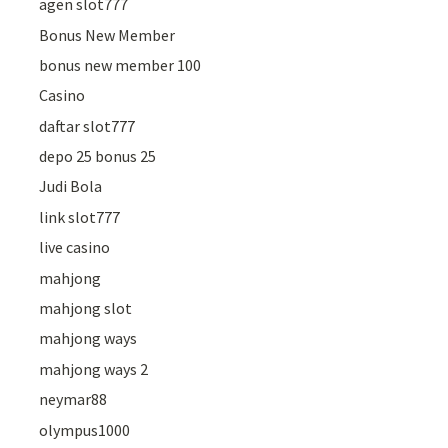
agen slot777
Bonus New Member
bonus new member 100
Casino
daftar slot777
depo 25 bonus 25
Judi Bola
link slot777
live casino
mahjong
mahjong slot
mahjong ways
mahjong ways 2
neymar88
olympus1000