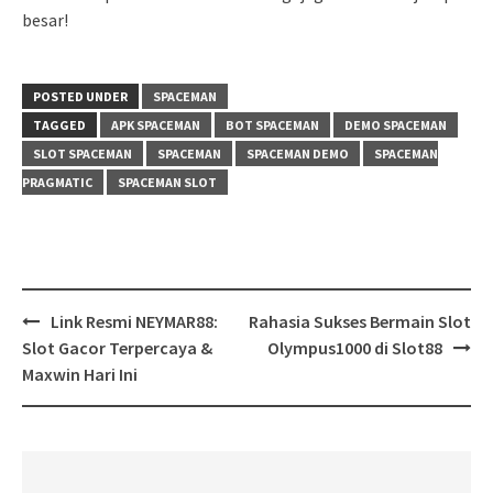
besar!
POSTED UNDER
SPACEMAN
TAGGED
APK SPACEMAN
BOT SPACEMAN
DEMO SPACEMAN
SLOT SPACEMAN
SPACEMAN
SPACEMAN DEMO
SPACEMAN
PRAGMATIC
SPACEMAN SLOT
Post
Link Resmi NEYMAR88:
Rahasia Sukses Bermain Slot
navigation
Slot Gacor Terpercaya &
Olympus1000 di Slot88
Maxwin Hari Ini