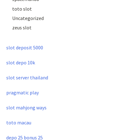
toto slot
Uncategorized
zeus slot
slot deposit 5000
slot depo 10k
slot server thailand
pragmatic play
slot mahjong ways
toto macau
depo 25 bonus 25