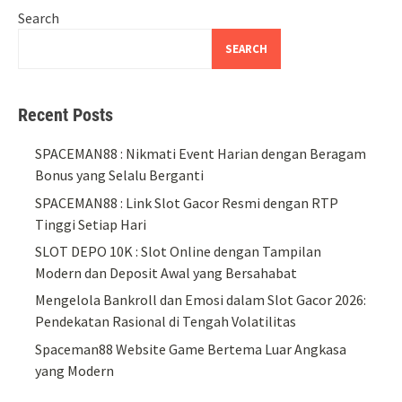
Search
SEARCH
Recent Posts
SPACEMAN88 : Nikmati Event Harian dengan Beragam
Bonus yang Selalu Berganti
SPACEMAN88 : Link Slot Gacor Resmi dengan RTP
Tinggi Setiap Hari
SLOT DEPO 10K : Slot Online dengan Tampilan
Modern dan Deposit Awal yang Bersahabat
Mengelola Bankroll dan Emosi dalam Slot Gacor 2026:
Pendekatan Rasional di Tengah Volatilitas
Spaceman88 Website Game Bertema Luar Angkasa
yang Modern