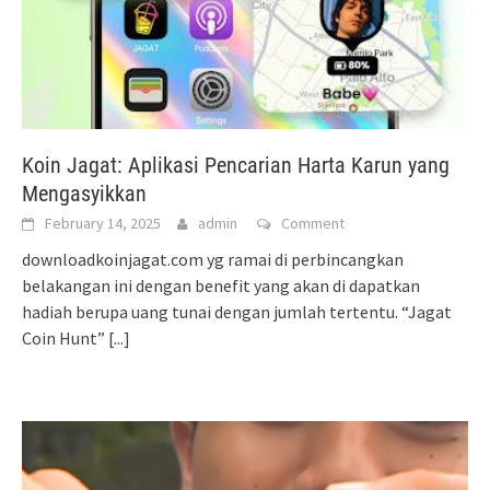
Koin Jagat: Aplikasi Pencarian Harta Karun yang
Mengasyikkan
February 14, 2025
admin
Comment
downloadkoinjagat.com yg ramai di perbincangkan
belakangan ini dengan benefit yang akan di dapatkan
hadiah berupa uang tunai dengan jumlah tertentu. “Jagat
Coin Hunt”
[...]