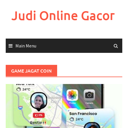
Skip
to
Judi Online Gacor
content
Main Menu
GAME JAGAT COIN