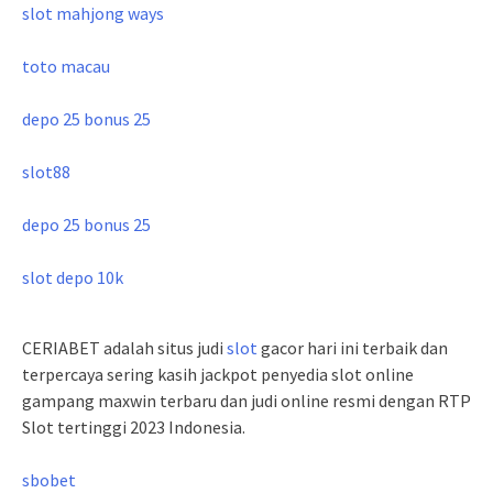
slot mahjong ways
toto macau
depo 25 bonus 25
slot88
depo 25 bonus 25
slot depo 10k
CERIABET adalah situs judi
slot
gacor hari ini terbaik dan
terpercaya sering kasih jackpot penyedia slot online
gampang maxwin terbaru dan judi online resmi dengan RTP
Slot tertinggi 2023 Indonesia.
sbobet