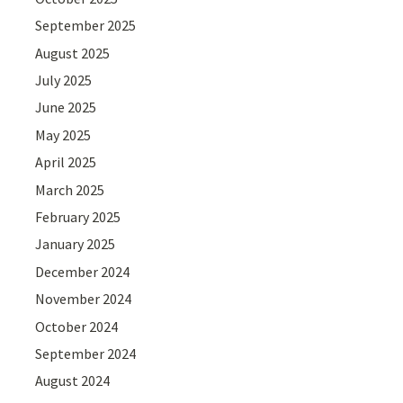
September 2025
August 2025
July 2025
June 2025
May 2025
April 2025
March 2025
February 2025
January 2025
December 2024
November 2024
October 2024
September 2024
August 2024