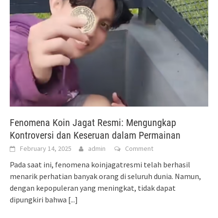
Fenomena Koin Jagat Resmi: Mengungkap
Kontroversi dan Keseruan dalam Permainan
February 14, 2025
admin
Comment
Pada saat ini, fenomena koinjagatresmi telah berhasil
menarik perhatian banyak orang di seluruh dunia. Namun,
dengan kepopuleran yang meningkat, tidak dapat
dipungkiri bahwa
[...]