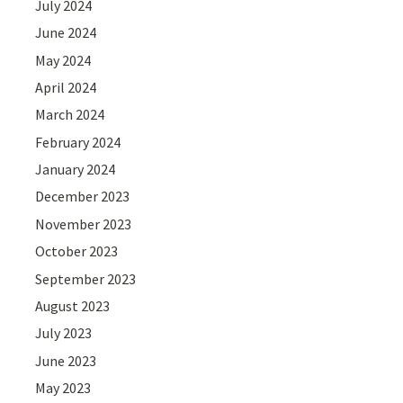
July 2024
June 2024
May 2024
April 2024
March 2024
February 2024
January 2024
December 2023
November 2023
October 2023
September 2023
August 2023
July 2023
June 2023
May 2023