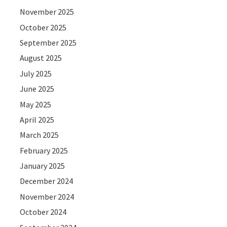
November 2025
October 2025
September 2025
August 2025
July 2025
June 2025
May 2025
April 2025
March 2025
February 2025
January 2025
December 2024
November 2024
October 2024