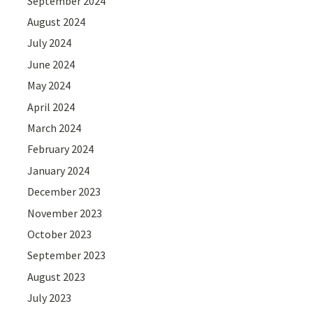
September 2024
August 2024
July 2024
June 2024
May 2024
April 2024
March 2024
February 2024
January 2024
December 2023
November 2023
October 2023
September 2023
August 2023
July 2023