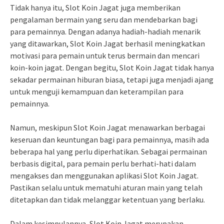
Tidak hanya itu, Slot Koin Jagat juga memberikan
pengalaman bermain yang seru dan mendebarkan bagi
para pemainnya. Dengan adanya hadiah-hadiah menarik
yang ditawarkan, Slot Koin Jagat berhasil meningkatkan
motivasi para pemain untuk terus bermain dan mencari
koin-koin jagat. Dengan begitu, Slot Koin Jagat tidak hanya
sekadar permainan hiburan biasa, tetapi juga menjadi ajang
untuk menguji kemampuan dan keterampilan para
pemainnya.
Namun, meskipun Slot Koin Jagat menawarkan berbagai
keseruan dan keuntungan bagi para pemainnya, masih ada
beberapa hal yang perlu diperhatikan. Sebagai permainan
berbasis digital, para pemain perlu berhati-hati dalam
mengakses dan menggunakan aplikasi Slot Koin Jagat.
Pastikan selalu untuk mematuhi aturan main yang telah
ditetapkan dan tidak melanggar ketentuan yang berlaku.
Dalam kesimpulannya, Slot Koin Jagat merupakan