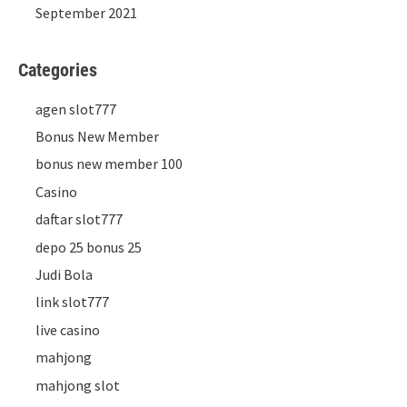
September 2021
Categories
agen slot777
Bonus New Member
bonus new member 100
Casino
daftar slot777
depo 25 bonus 25
Judi Bola
link slot777
live casino
mahjong
mahjong slot