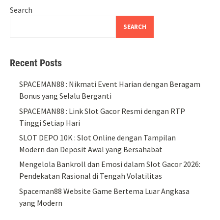
Search
SEARCH
Recent Posts
SPACEMAN88 : Nikmati Event Harian dengan Beragam
Bonus yang Selalu Berganti
SPACEMAN88 : Link Slot Gacor Resmi dengan RTP
Tinggi Setiap Hari
SLOT DEPO 10K : Slot Online dengan Tampilan
Modern dan Deposit Awal yang Bersahabat
Mengelola Bankroll dan Emosi dalam Slot Gacor 2026:
Pendekatan Rasional di Tengah Volatilitas
Spaceman88 Website Game Bertema Luar Angkasa
yang Modern