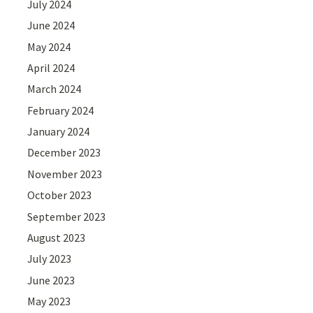
July 2024
June 2024
May 2024
April 2024
March 2024
February 2024
January 2024
December 2023
November 2023
October 2023
September 2023
August 2023
July 2023
June 2023
May 2023