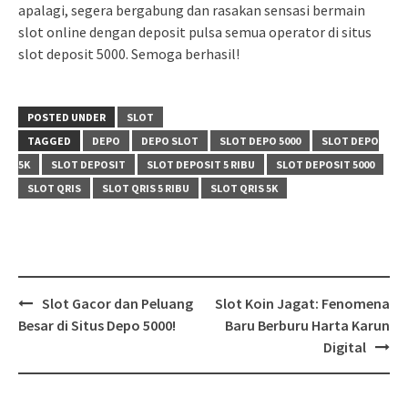
apalagi, segera bergabung dan rasakan sensasi bermain
slot online dengan deposit pulsa semua operator di situs
slot deposit 5000. Semoga berhasil!
POSTED UNDER
SLOT
TAGGED
DEPO
DEPO SLOT
SLOT DEPO 5000
SLOT DEPO
5K
SLOT DEPOSIT
SLOT DEPOSIT 5 RIBU
SLOT DEPOSIT 5000
SLOT QRIS
SLOT QRIS 5 RIBU
SLOT QRIS 5K
Post
Slot Gacor dan Peluang
Slot Koin Jagat: Fenomena
navigation
Besar di Situs Depo 5000!
Baru Berburu Harta Karun
Digital