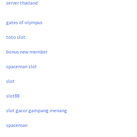
server thailand
gates of olympus
toto slot
bonus new member
spaceman slot
slot
slot88
slot gacor gampang menang
spaceman