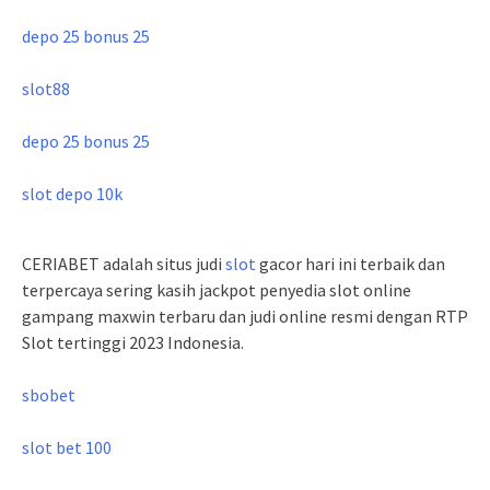
depo 25 bonus 25
slot88
depo 25 bonus 25
slot depo 10k
CERIABET adalah situs judi
slot
gacor hari ini terbaik dan
terpercaya sering kasih jackpot penyedia slot online
gampang maxwin terbaru dan judi online resmi dengan RTP
Slot tertinggi 2023 Indonesia.
sbobet
slot bet 100