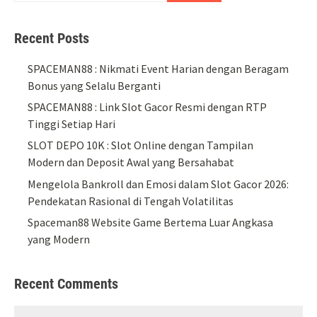
Recent Posts
SPACEMAN88 : Nikmati Event Harian dengan Beragam
Bonus yang Selalu Berganti
SPACEMAN88 : Link Slot Gacor Resmi dengan RTP
Tinggi Setiap Hari
SLOT DEPO 10K : Slot Online dengan Tampilan
Modern dan Deposit Awal yang Bersahabat
Mengelola Bankroll dan Emosi dalam Slot Gacor 2026:
Pendekatan Rasional di Tengah Volatilitas
Spaceman88 Website Game Bertema Luar Angkasa
yang Modern
Recent Comments