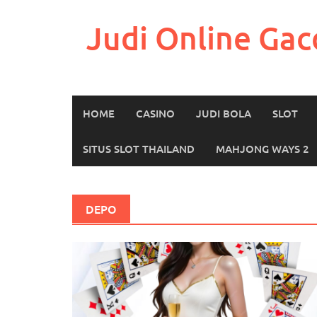
Skip
to
Judi Online Gac
content
HOME
CASINO
JUDI BOLA
SLOT
SITUS SLOT THAILAND
MAHJONG WAYS 2
DEPO