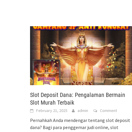
Slot Deposit Dana: Pengalaman Bermain
Slot Murah Terbaik
February 21, 2025
admin
Comment
Pernahkah Anda mendengar tentang slot deposit
dana? Bagi para penggemar judi online, slot