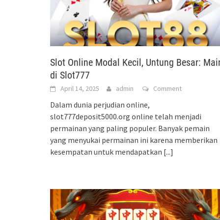
Slot Online Modal Kecil, Untung Besar: Mai
di Slot777
April 14, 2025
admin
Comment
Dalam dunia perjudian online,
slot777deposit5000.org online telah menjadi
permainan yang paling populer. Banyak pemain
yang menyukai permainan ini karena memberikan
kesempatan untuk mendapatkan
[...]