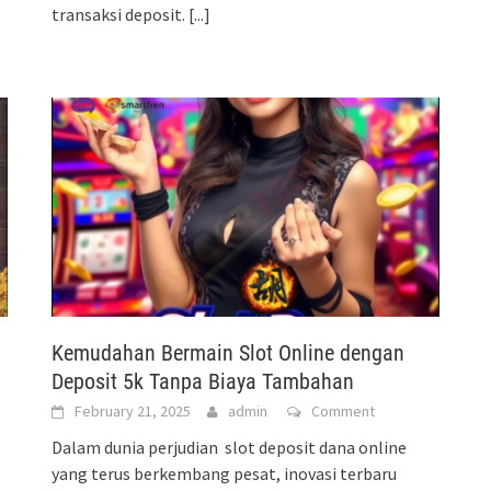
transaksi deposit.
[...]
Kemudahan Bermain Slot Online dengan
Deposit 5k Tanpa Biaya Tambahan
February 21, 2025
admin
Comment
Dalam dunia perjudian slot deposit dana online
yang terus berkembang pesat, inovasi terbaru