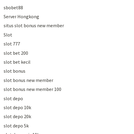
sbobet88
Server Hongkong
situs slot bonus new member
Slot
slot 777
slot bet 200
slot bet kecil
slot bonus
slot bonus new member
slot bonus new member 100
slot depo
slot depo 10k
slot depo 20k
slot depo 5k