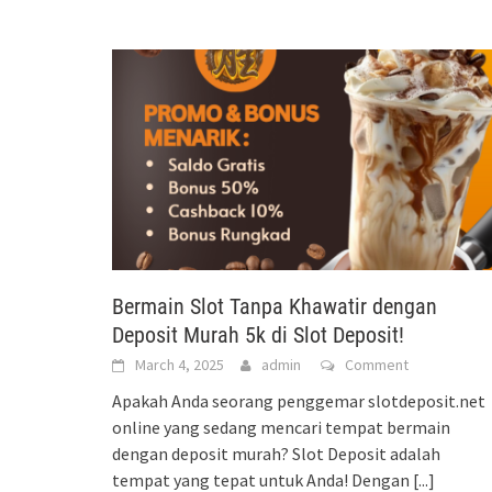
Bermain Slot Tanpa Khawatir dengan
Deposit Murah 5k di Slot Deposit!
March 4, 2025
admin
Comment
Apakah Anda seorang penggemar slotdeposit.net
online yang sedang mencari tempat bermain
dengan deposit murah? Slot Deposit adalah
tempat yang tepat untuk Anda! Dengan
[...]