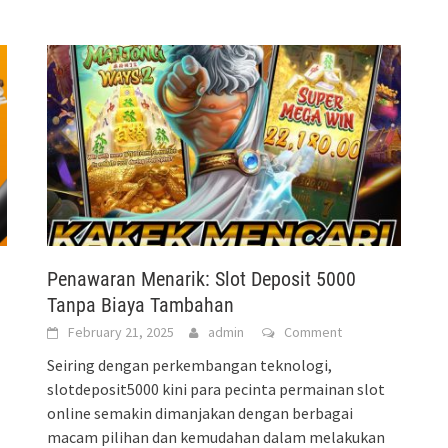
Penawaran Menarik: Slot Deposit 5000
Tanpa Biaya Tambahan
February 21, 2025
admin
Comment
Seiring dengan perkembangan teknologi,
slotdeposit5000 kini para pecinta permainan slot
online semakin dimanjakan dengan berbagai
macam pilihan dan kemudahan dalam melakukan