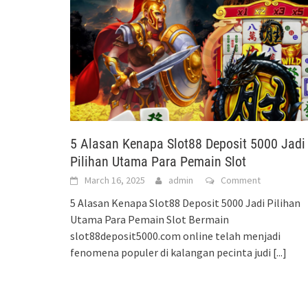
5 Alasan Kenapa Slot88 Deposit 5000 Jadi
Pilihan Utama Para Pemain Slot
March 16, 2025
admin
Comment
5 Alasan Kenapa Slot88 Deposit 5000 Jadi Pilihan
Utama Para Pemain Slot Bermain
slot88deposit5000.com online telah menjadi
fenomena populer di kalangan pecinta judi
[...]