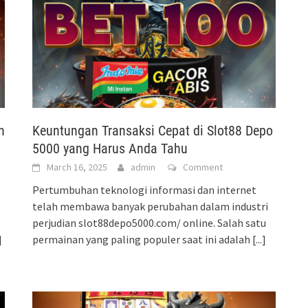
n
Keuntungan Transaksi Cepat di Slot88 Depo
5000 yang Harus Anda Tahu
March 16, 2025
admin
Comment
Pertumbuhan teknologi informasi dan internet
telah membawa banyak perubahan dalam industri
perjudian slot88depo5000.com/ online. Salah satu
]
permainan yang paling populer saat ini adalah
[...]