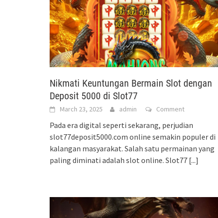
Nikmati Keuntungan Bermain Slot dengan
Deposit 5000 di Slot77
March 23, 2025
admin
Comment
Pada era digital seperti sekarang, perjudian
slot77deposit5000.com online semakin populer di
kalangan masyarakat. Salah satu permainan yang
paling diminati adalah slot online. Slot77
[...]