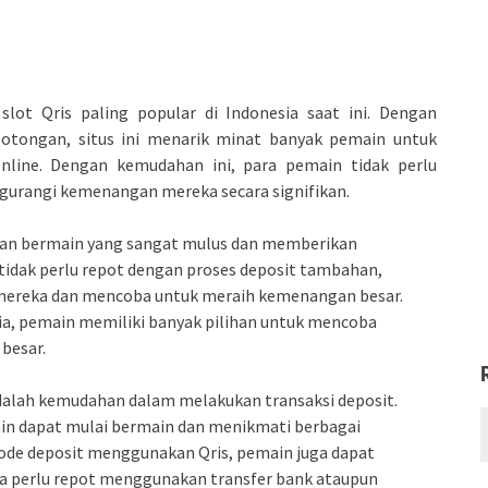
lot Qris paling popular di Indonesia saat ini. Dengan
tongan, situs ini menarik minat banyak pemain untuk
line. Dengan kemudahan ini, para pemain tidak perlu
gurangi kemenangan mereka secara signifikan.
aman bermain yang sangat mulus dan memberikan
 tidak perlu repot dengan proses deposit tambahan,
mereka dan mencoba untuk meraih kemenangan besar.
ia, pemain memiliki banyak pilihan untuk mencoba
besar.
adalah kemudahan dalam melakukan transaksi deposit.
ain dapat mulai bermain dan menikmati berbagai
ode deposit menggunakan Qris, pemain juga dapat
a perlu repot menggunakan transfer bank ataupun