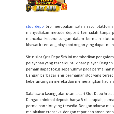
slot depo
5rb merupakan salah satu platform s
menyediakan metode deposit termudah tanpa po
mencoba keberuntungan dalam bermain slot on
khawatir tentang biaya potongan yang dapat men
Situs slot Qris Depo 5rb ini memberikan pengal
pelayanan yang terbaik untuk para player. Dengan
pemain dapat fokus sepenuhnya pada permainan 
Dengan berbagai jenis permainan slot yang tersed
keberuntungan mereka dan memenangkan hadiah 
Salah satu keunggulan utama dari Slot Depo 5rb 
Dengan minimal deposit hanya 5 ribu rupiah, pem
permainan slot yang tersedia. Dengan adanya met
melakukan transaksi dengan cepat dan aman tanp