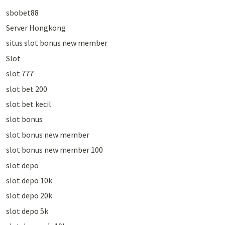
sbobet88
Server Hongkong
situs slot bonus new member
Slot
slot 777
slot bet 200
slot bet kecil
slot bonus
slot bonus new member
slot bonus new member 100
slot depo
slot depo 10k
slot depo 20k
slot depo 5k