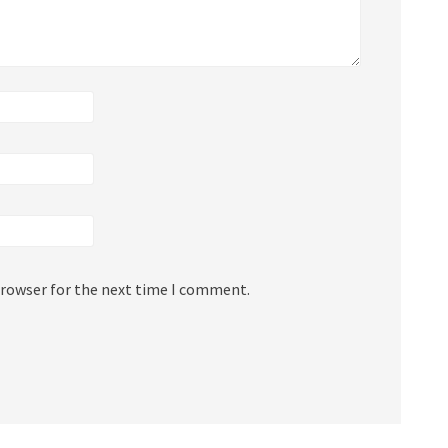
browser for the next time I comment.