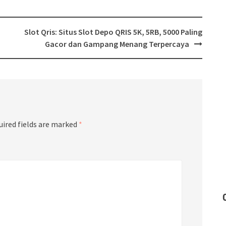
Slot Qris: Situs Slot Depo QRIS 5K, 5RB, 5000 Paling
Gacor dan Gampang Menang Terpercaya
uired fields are marked
*