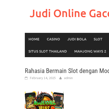
Skip
to
Judi Online Gac
content
HOME
CASINO
JUDI BOLA
SLOT
SITUS SLOT THAILAND
MAHJONG WAYS 2
Rahasia Bermain Slot dengan Mod
February 14, 2025
admin