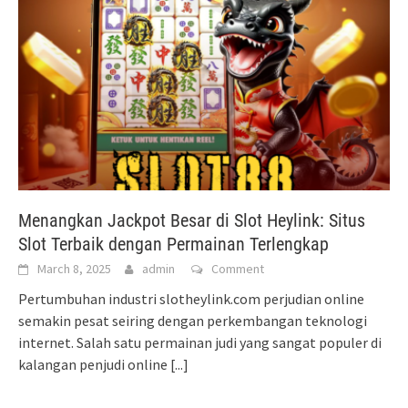
Menangkan Jackpot Besar di Slot Heylink: Situs
Slot Terbaik dengan Permainan Terlengkap
March 8, 2025
admin
Comment
Pertumbuhan industri slotheylink.com perjudian online
semakin pesat seiring dengan perkembangan teknologi
internet. Salah satu permainan judi yang sangat populer di
kalangan penjudi online
[...]