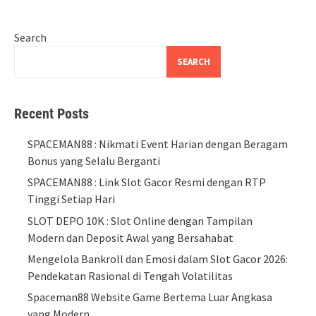
Search
SEARCH
Recent Posts
SPACEMAN88 : Nikmati Event Harian dengan Beragam
Bonus yang Selalu Berganti
SPACEMAN88 : Link Slot Gacor Resmi dengan RTP
Tinggi Setiap Hari
SLOT DEPO 10K : Slot Online dengan Tampilan
Modern dan Deposit Awal yang Bersahabat
Mengelola Bankroll dan Emosi dalam Slot Gacor 2026:
Pendekatan Rasional di Tengah Volatilitas
Spaceman88 Website Game Bertema Luar Angkasa
yang Modern