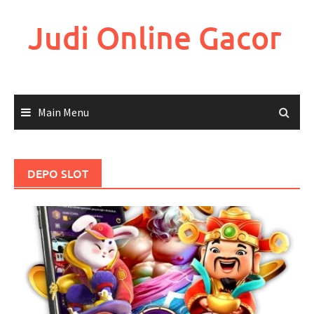
Skip
to
Judi Online Gacor
content
Main Menu
DEPO SLOT