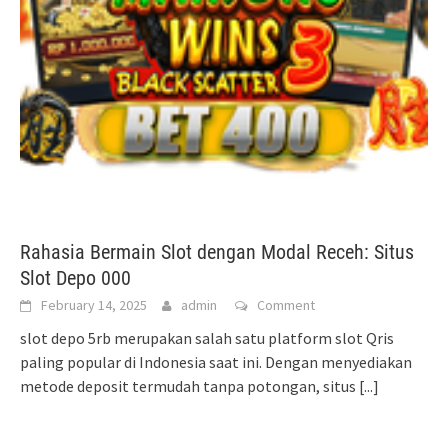
Rahasia Bermain Slot dengan Modal Receh: Situs
Slot Depo 000
February 14, 2025
admin
Comment
slot depo 5rb merupakan salah satu platform slot Qris
paling popular di Indonesia saat ini. Dengan menyediakan
metode deposit termudah tanpa potongan, situs
[...]