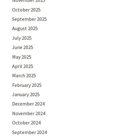
November 2025
October 2025
September 2025
August 2025
July 2025
June 2025
May 2025
April 2025
March 2025
February 2025
January 2025
December 2024
November 2024
October 2024
September 2024