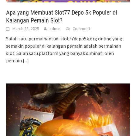
Apa yang Membuat Slot77 Depo 5k Populer di
Kalangan Pemain Slot?
March 23, 2025
admin
Comment
Salah satu permainan judi slot77depo5k.org online yang
semakin populer di kalangan pemain adalah permainan
slot. Salah satu platform yang banyak diminati oleh
pemain
[...]