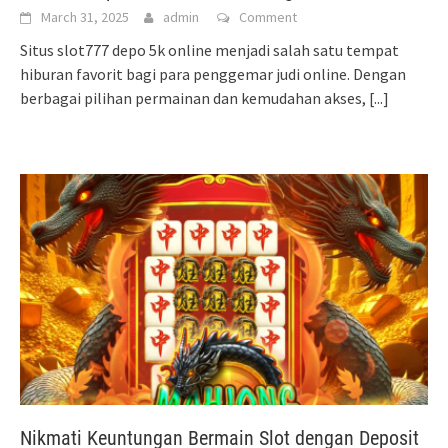
March 31, 2025
admin
Comment
Situs slot777 depo 5k online menjadi salah satu tempat
hiburan favorit bagi para penggemar judi online. Dengan
berbagai pilihan permainan dan kemudahan akses,
[...]
Nikmati Keuntungan Bermain Slot dengan Deposit