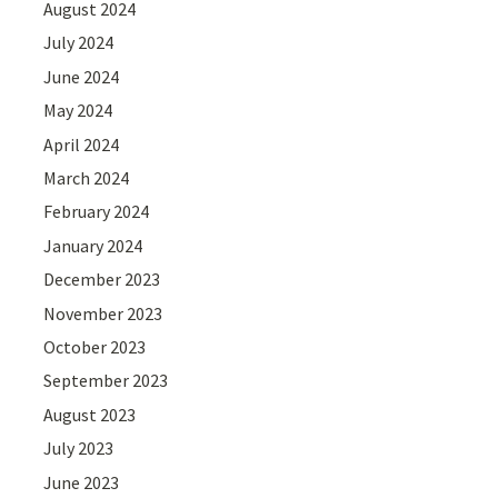
August 2024
July 2024
June 2024
May 2024
April 2024
March 2024
February 2024
January 2024
December 2023
November 2023
October 2023
September 2023
August 2023
July 2023
June 2023