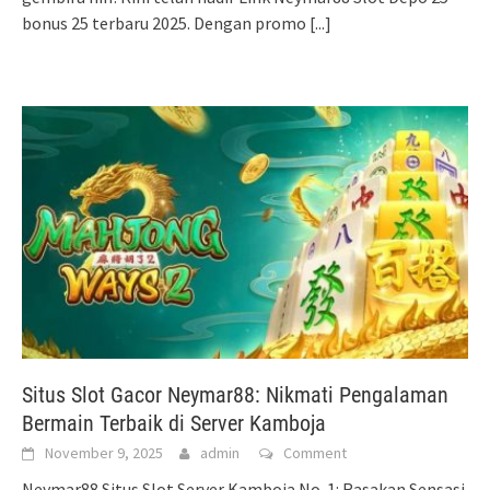
bonus 25 terbaru 2025. Dengan promo
[...]
Situs Slot Gacor Neymar88: Nikmati Pengalaman
Bermain Terbaik di Server Kamboja
November 9, 2025
admin
Comment
Neymar88 Situs Slot Server Kamboja No. 1: Rasakan Sensasi