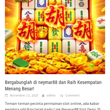
Bergabunglah di neymar88 dan Raih Kesempatan
Menang Besar!
November 13, 2025
admin
Comment
Teman-teman pecinta permainan slot online, ada kabar
gembira nih! Kini telah hadir Link Neymar88 Slot Depo 25