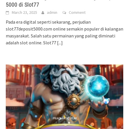
5000 di Slot77
March 23, 2025
admin
Comment
Pada era digital seperti sekarang, perjudian
slot77deposit5000.com online semakin populer di kalangan
masyarakat. Salah satu permainan yang paling diminati
adalah slot online. Slot77
[...]