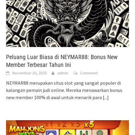
Peluang Luar Biasa di NEYMAR88: Bonus New
Member Terbesar Tahun Ini
November 16, 2025
admin
Comment
NEYMAR88 merupakan situs slot yang sangat populer di
kalangan pemain judi online. Mereka menawarkan bonus
new member 100% di awal untuk menarik para
[...]