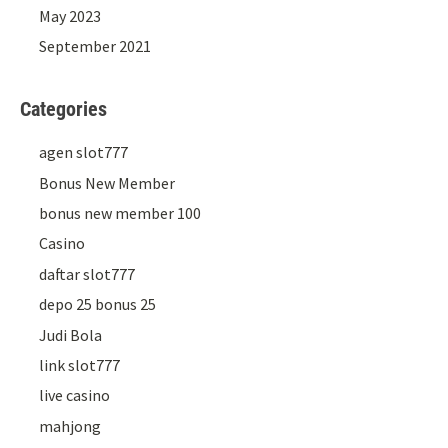
May 2023
September 2021
Categories
agen slot777
Bonus New Member
bonus new member 100
Casino
daftar slot777
depo 25 bonus 25
Judi Bola
link slot777
live casino
mahjong