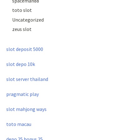
spaceman88
toto slot
Uncategorized
zeus slot
slot deposit 5000
slot depo 10k
slot server thailand
pragmatic play
slot mahjong ways
toto macau
depo 25 bonus 25