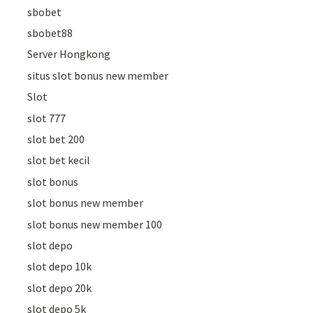
sbobet
sbobet88
Server Hongkong
situs slot bonus new member
Slot
slot 777
slot bet 200
slot bet kecil
slot bonus
slot bonus new member
slot bonus new member 100
slot depo
slot depo 10k
slot depo 20k
slot depo 5k