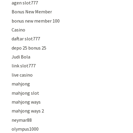
agen slot777
Bonus New Member
bonus new member 100
Casino
daftar slot777
depo 25 bonus 25
Judi Bola
link slot777
live casino
mahjong
mahjong slot
mahjong ways
mahjong ways 2
neymar88
olympus1000