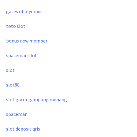
gates of olympus
toto slot
bonus new member
spaceman slot
slot
slot88
slot gacor gampang menang
spaceman
slot deposit qris