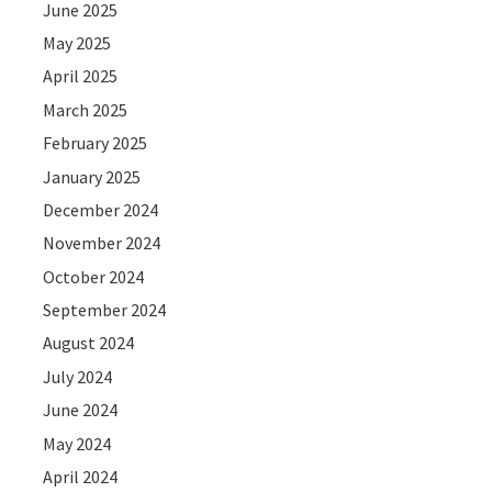
June 2025
May 2025
April 2025
March 2025
February 2025
January 2025
December 2024
November 2024
October 2024
September 2024
August 2024
July 2024
June 2024
May 2024
April 2024