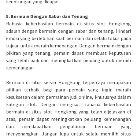
keuntungan yang didapat.
5. Bermain Dengan Sabar dan Tenang
Rahasia keberhasilan bermain di situs slot Hongkong
adalah dengan bermain dengan sabar dan tenang. Hindari
emosi yang berlebihan saat bermain dan selalu fokus pada
tujuan untuk meraih kemenangan. Dengan bermain dengan
pikiran yang tenang, pemain dapat membuat keputusan
yang lebih baik dan meningkatkan peluang untuk meraih
kemenangan.
Bermain di situs server Hongkong terpercaya merupakan
pilihan terbaik bagi para pemain yang ingin meraih
kesuksesan dalam permainan judi online, khususnya dalam
kategori slot. Dengan mengikuti rahasia keberhasilan
bermain di situs slot Hongkong yang telah dijelaskan di
atas, pemain dapat meningkatkan peluang kemenangan
dan mendapatkan pengalaman bermain yang
menyenangkan. Jangan lupa untuk selalu memilih situs