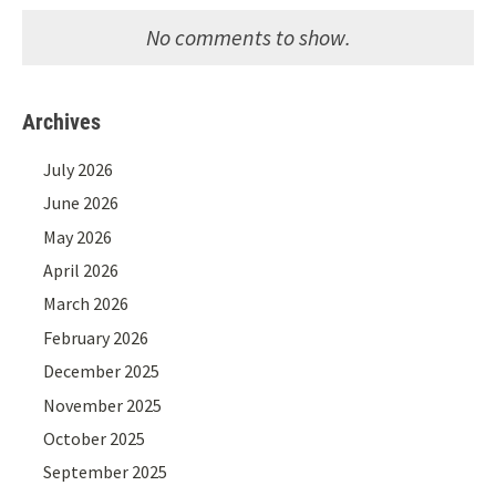
No comments to show.
Archives
July 2026
June 2026
May 2026
April 2026
March 2026
February 2026
December 2025
November 2025
October 2025
September 2025