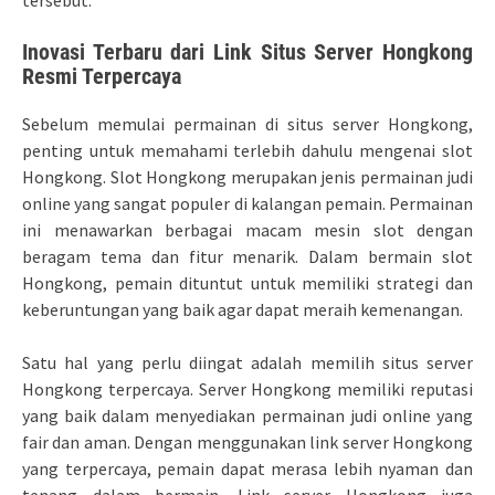
tersebut.
Inovasi Terbaru dari Link Situs Server Hongkong
Resmi Terpercaya
Sebelum memulai permainan di situs server Hongkong,
penting untuk memahami terlebih dahulu mengenai slot
Hongkong. Slot Hongkong merupakan jenis permainan judi
online yang sangat populer di kalangan pemain. Permainan
ini menawarkan berbagai macam mesin slot dengan
beragam tema dan fitur menarik. Dalam bermain slot
Hongkong, pemain dituntut untuk memiliki strategi dan
keberuntungan yang baik agar dapat meraih kemenangan.
Satu hal yang perlu diingat adalah memilih situs server
Hongkong terpercaya. Server Hongkong memiliki reputasi
yang baik dalam menyediakan permainan judi online yang
fair dan aman. Dengan menggunakan link server Hongkong
yang terpercaya, pemain dapat merasa lebih nyaman dan