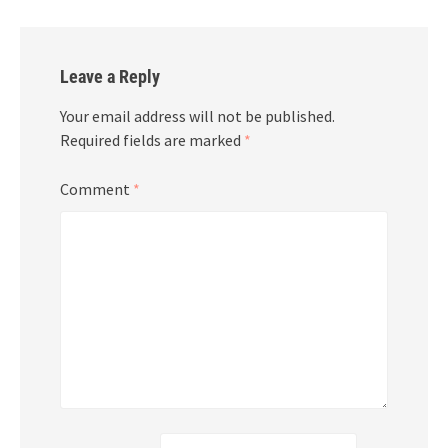
Leave a Reply
Your email address will not be published.
Required fields are marked
*
Comment
*