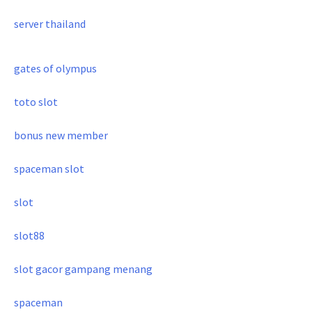
server thailand
gates of olympus
toto slot
bonus new member
spaceman slot
slot
slot88
slot gacor gampang menang
spaceman