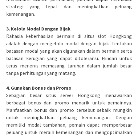
strategi yang tepat dan meningkatkan peluang
kemenangan.
3. Kelola Modal Dengan Bijak
Rahasia keberhasilan bermain di situs slot Hongkong
adalah dengan mengelola modal dengan bijak. Tentukan
batasan modal yang akan digunakan dalam bermain serta
batasan kerugian yang dapat ditoleransi. Hindari untuk
terus menerus memasang taruhan dalam jumlah besar
tanpa perhitungan yang matang.
4. Gunakan Bonus dan Promo
Sebagian besar situs server Hongkong menawarkan
berbagai bonus dan promo menarik untuk pemainnya.
Manfaatkan bonus dan promo tersebut sebaik mungkin
untuk meningkatkan peluang kemenangan. Dengan
memiliki modal tambahan, pemain dapat memperbesar
peluang untuk meraih kemenangan dan mengoptimalkan