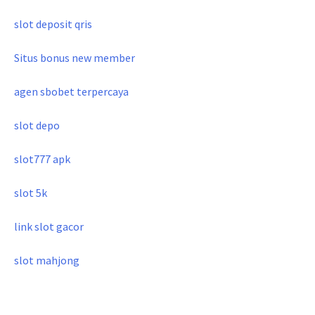
slot deposit qris
Situs bonus new member
agen sbobet terpercaya
slot depo
slot777 apk
slot 5k
link slot gacor
slot mahjong