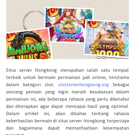
Situs server Hongkong merupakan salah satu tempat
terbaik untuk bermain permainan judi online, terutama
dalam kategori slot.
slotserverhongkong.org
Sebagai
seorang pemain yang ingin meraih kesuksesan dalam
permainan ini, ada beberapa rahasia yang perlu diketahui
dan diterapkan agar dapat mencapai hasil yang optimal.
Dalam artikel ini, akan dibahas tentang rahasia
keberhasilan bermain di situs server Hongkong terpercaya
dan bagaimana dapat memanfaatkan kesempatan