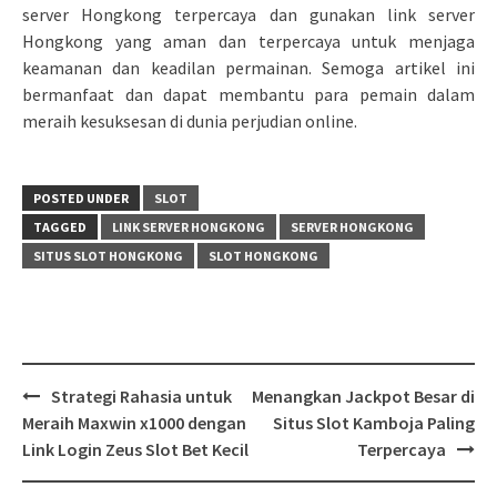
server Hongkong terpercaya dan gunakan link server
Hongkong yang aman dan terpercaya untuk menjaga
keamanan dan keadilan permainan. Semoga artikel ini
bermanfaat dan dapat membantu para pemain dalam
meraih kesuksesan di dunia perjudian online.
POSTED UNDER
SLOT
TAGGED
LINK SERVER HONGKONG
SERVER HONGKONG
SITUS SLOT HONGKONG
SLOT HONGKONG
Post
Strategi Rahasia untuk
Menangkan Jackpot Besar di
navigation
Meraih Maxwin x1000 dengan
Situs Slot Kamboja Paling
Link Login Zeus Slot Bet Kecil
Terpercaya