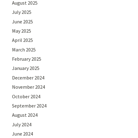
August 2025
July 2025
June 2025
May 2025
April 2025
March 2025
February 2025
January 2025
December 2024
November 2024
October 2024
September 2024
August 2024
July 2024
June 2024