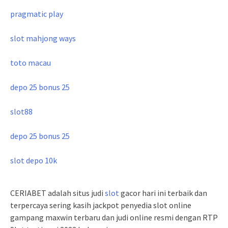
pragmatic play
slot mahjong ways
toto macau
depo 25 bonus 25
slot88
depo 25 bonus 25
slot depo 10k
CERIABET adalah situs judi
slot
gacor hari ini terbaik dan
terpercaya sering kasih jackpot penyedia slot online
gampang maxwin terbaru dan judi online resmi dengan RTP