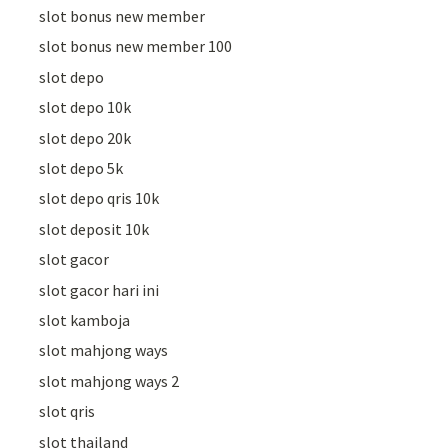
slot bonus new member
slot bonus new member 100
slot depo
slot depo 10k
slot depo 20k
slot depo 5k
slot depo qris 10k
slot deposit 10k
slot gacor
slot gacor hari ini
slot kamboja
slot mahjong ways
slot mahjong ways 2
slot qris
slot thailand