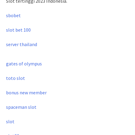
Slot tertinggi 2023 Indonesia.
sbobet
slot bet 100
server thailand
gates of olympus
toto slot
bonus new member
spaceman slot
slot