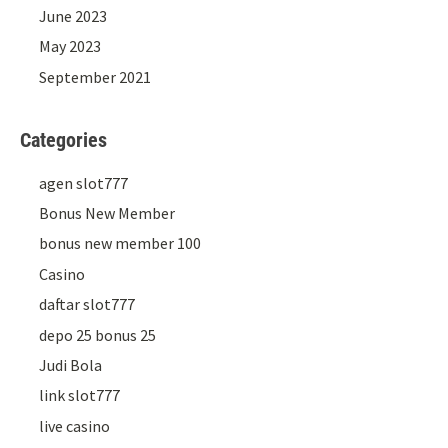
June 2023
May 2023
September 2021
Categories
agen slot777
Bonus New Member
bonus new member 100
Casino
daftar slot777
depo 25 bonus 25
Judi Bola
link slot777
live casino