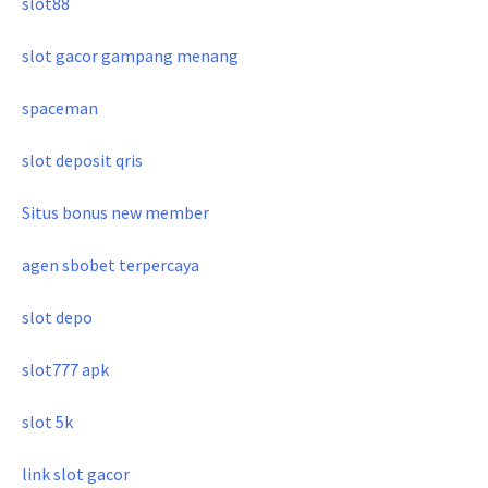
slot88
slot gacor gampang menang
spaceman
slot deposit qris
Situs bonus new member
agen sbobet terpercaya
slot depo
slot777 apk
slot 5k
link slot gacor