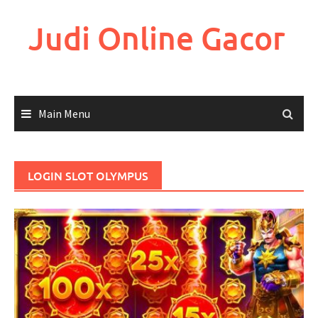
Skip
to
Judi Online Gacor
content
Main Menu
LOGIN SLOT OLYMPUS