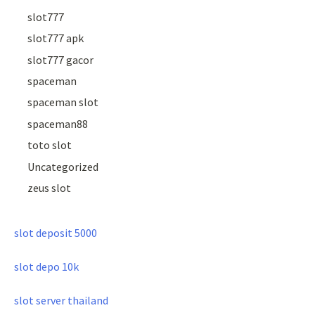
slot777
slot777 apk
slot777 gacor
spaceman
spaceman slot
spaceman88
toto slot
Uncategorized
zeus slot
slot deposit 5000
slot depo 10k
slot server thailand