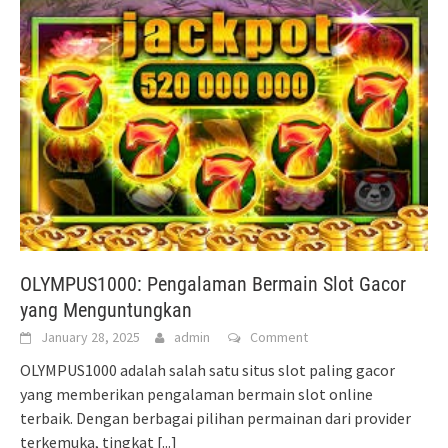
OLYMPUS1000: Pengalaman Bermain Slot Gacor
yang Menguntungkan
January 28, 2025
admin
Comment
OLYMPUS1000 adalah salah satu situs slot paling gacor
yang memberikan pengalaman bermain slot online
terbaik. Dengan berbagai pilihan permainan dari provider
terkemuka, tingkat
[...]