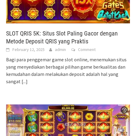
SLOT QRIS 5K: Situs Slot Paling Gacor dengan
Metode Deposit QRIS yang Praktis
February 12, 2025
admin
Comment
Bagi para penggemar game slot online, menemukan situs
yang menyediakan berbagai pilihan game berkualitas dan
kemudahan dalam melakukan deposit adalah hal yang
sangat
[...]