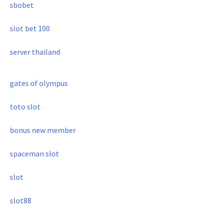
sbobet
slot bet 100
server thailand
gates of olympus
toto slot
bonus new member
spaceman slot
slot
slot88