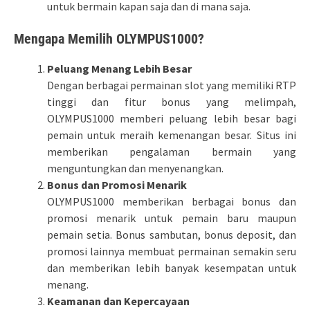
untuk bermain kapan saja dan di mana saja.
Mengapa Memilih OLYMPUS1000?
Peluang Menang Lebih Besar
Dengan berbagai permainan slot yang memiliki RTP
tinggi dan fitur bonus yang melimpah,
OLYMPUS1000 memberi peluang lebih besar bagi
pemain untuk meraih kemenangan besar. Situs ini
memberikan pengalaman bermain yang
menguntungkan dan menyenangkan.
Bonus dan Promosi Menarik
OLYMPUS1000 memberikan berbagai bonus dan
promosi menarik untuk pemain baru maupun
pemain setia. Bonus sambutan, bonus deposit, dan
promosi lainnya membuat permainan semakin seru
dan memberikan lebih banyak kesempatan untuk
menang.
Keamanan dan Kepercayaan