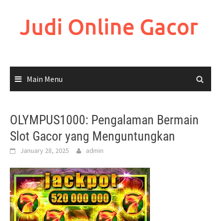
Skip
to
Judi Online Gacor
content
Main Menu
OLYMPUS1000: Pengalaman Bermain
Slot Gacor yang Menguntungkan
January 28, 2025
admin