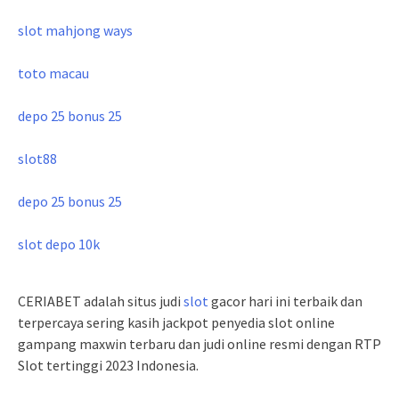
slot mahjong ways
toto macau
depo 25 bonus 25
slot88
depo 25 bonus 25
slot depo 10k
CERIABET adalah situs judi
slot
gacor hari ini terbaik dan
terpercaya sering kasih jackpot penyedia slot online
gampang maxwin terbaru dan judi online resmi dengan RTP
Slot tertinggi 2023 Indonesia.