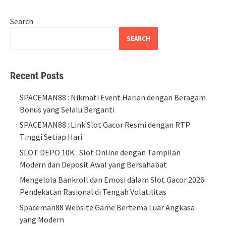
Search
SEARCH
Recent Posts
SPACEMAN88 : Nikmati Event Harian dengan Beragam
Bonus yang Selalu Berganti
SPACEMAN88 : Link Slot Gacor Resmi dengan RTP
Tinggi Setiap Hari
SLOT DEPO 10K : Slot Online dengan Tampilan
Modern dan Deposit Awal yang Bersahabat
Mengelola Bankroll dan Emosi dalam Slot Gacor 2026:
Pendekatan Rasional di Tengah Volatilitas
Spaceman88 Website Game Bertema Luar Angkasa
yang Modern