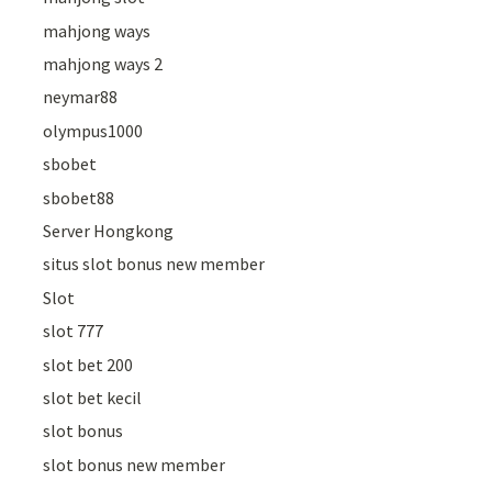
mahjong ways
mahjong ways 2
neymar88
olympus1000
sbobet
sbobet88
Server Hongkong
situs slot bonus new member
Slot
slot 777
slot bet 200
slot bet kecil
slot bonus
slot bonus new member