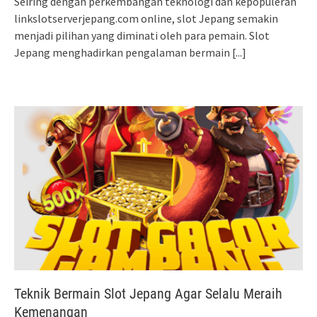
Seiring dengan perkembangan teknologi dan kepopuleran
linkslotserverjepang.com online, slot Jepang semakin
menjadi pilihan yang diminati oleh para pemain. Slot
Jepang menghadirkan pengalaman bermain
[...]
Teknik Bermain Slot Jepang Agar Selalu Meraih
Kemenangan