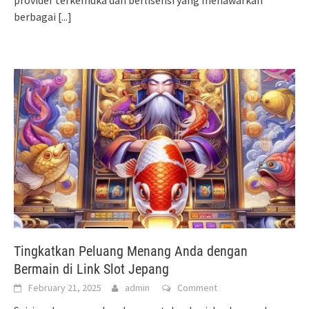
berbagai
[...]
Tingkatkan Peluang Menang Anda dengan
Bermain di Link Slot Jepang
February 21, 2025
admin
Comment