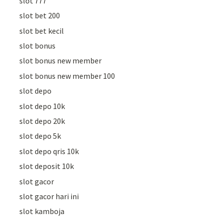
slot 777
slot bet 200
slot bet kecil
slot bonus
slot bonus new member
slot bonus new member 100
slot depo
slot depo 10k
slot depo 20k
slot depo 5k
slot depo qris 10k
slot deposit 10k
slot gacor
slot gacor hari ini
slot kamboja