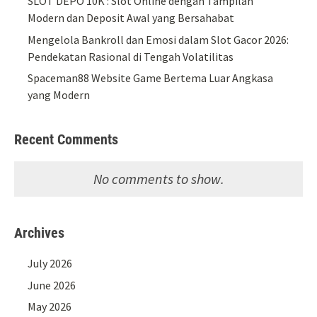
SLOT DEPO 10K : Slot Online dengan Tampilan
Modern dan Deposit Awal yang Bersahabat
Mengelola Bankroll dan Emosi dalam Slot Gacor 2026:
Pendekatan Rasional di Tengah Volatilitas
Spaceman88 Website Game Bertema Luar Angkasa
yang Modern
Recent Comments
No comments to show.
Archives
July 2026
June 2026
May 2026