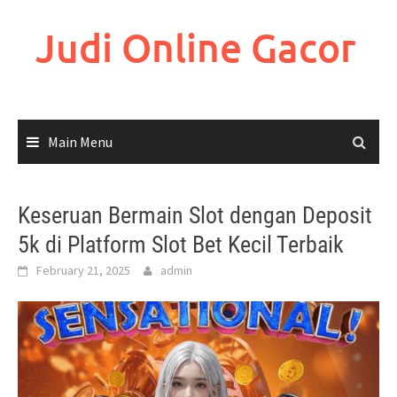
Skip
to
Judi Online Gacor
content
Main Menu
Keseruan Bermain Slot dengan Deposit
5k di Platform Slot Bet Kecil Terbaik
February 21, 2025
admin