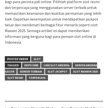
bagi para pecinta judi online. Pilihlah platform slot resmi
dan terpercaya yang menggunakan server terbaik untuk
memastikan keamanan dan kualitas permainan yang lebih
baik. Dapatkan kesempatan untuk mendapatkan jackpot
besar dan menikmati berbagai fitur menarik seperti slot
Maxwin 2025. Semoga artikel ini dapat memberikan
informasi yang berguna bagi para pemain slot online di
Indonesia.
POSTED UNDER
SLOT
TAGGED
DEPO 5000
LINK SLOT AMERIKA
SERVER AMERIKA
GACOR
SERVER TERBAIK
SLOT JACKPOT
SLOT MAXWIN 2025
SLOT RESMI
TERPERCAYA
Post