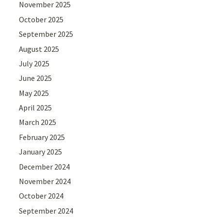
November 2025
October 2025
September 2025
August 2025
July 2025
June 2025
May 2025
April 2025
March 2025
February 2025
January 2025
December 2024
November 2024
October 2024
September 2024