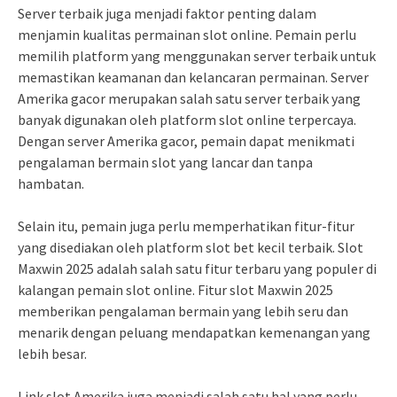
Server terbaik juga menjadi faktor penting dalam
menjamin kualitas permainan slot online. Pemain perlu
memilih platform yang menggunakan server terbaik untuk
memastikan keamanan dan kelancaran permainan. Server
Amerika gacor merupakan salah satu server terbaik yang
banyak digunakan oleh platform slot online terpercaya.
Dengan server Amerika gacor, pemain dapat menikmati
pengalaman bermain slot yang lancar dan tanpa
hambatan.
Selain itu, pemain juga perlu memperhatikan fitur-fitur
yang disediakan oleh platform slot bet kecil terbaik. Slot
Maxwin 2025 adalah salah satu fitur terbaru yang populer di
kalangan pemain slot online. Fitur slot Maxwin 2025
memberikan pengalaman bermain yang lebih seru dan
menarik dengan peluang mendapatkan kemenangan yang
lebih besar.
Link slot Amerika juga menjadi salah satu hal yang perlu