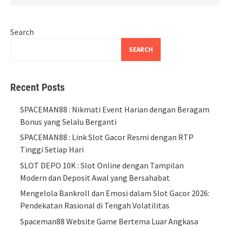
Search
SEARCH
Recent Posts
SPACEMAN88 : Nikmati Event Harian dengan Beragam
Bonus yang Selalu Berganti
SPACEMAN88 : Link Slot Gacor Resmi dengan RTP
Tinggi Setiap Hari
SLOT DEPO 10K : Slot Online dengan Tampilan
Modern dan Deposit Awal yang Bersahabat
Mengelola Bankroll dan Emosi dalam Slot Gacor 2026:
Pendekatan Rasional di Tengah Volatilitas
Spaceman88 Website Game Bertema Luar Angkasa