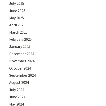
July 2025
June 2025
May 2025
April 2025
March 2025
February 2025
January 2025
December 2024
November 2024
October 2024
September 2024
August 2024
July 2024
June 2024
May 2024