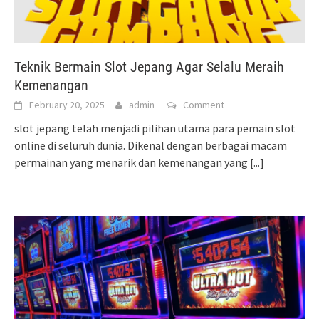
Teknik Bermain Slot Jepang Agar Selalu Meraih
Kemenangan
February 20, 2025
admin
Comment
slot jepang telah menjadi pilihan utama para pemain slot
online di seluruh dunia. Dikenal dengan berbagai macam
permainan yang menarik dan kemenangan yang
[...]