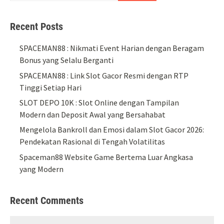
Recent Posts
SPACEMAN88 : Nikmati Event Harian dengan Beragam
Bonus yang Selalu Berganti
SPACEMAN88 : Link Slot Gacor Resmi dengan RTP
Tinggi Setiap Hari
SLOT DEPO 10K : Slot Online dengan Tampilan
Modern dan Deposit Awal yang Bersahabat
Mengelola Bankroll dan Emosi dalam Slot Gacor 2026:
Pendekatan Rasional di Tengah Volatilitas
Spaceman88 Website Game Bertema Luar Angkasa
yang Modern
Recent Comments