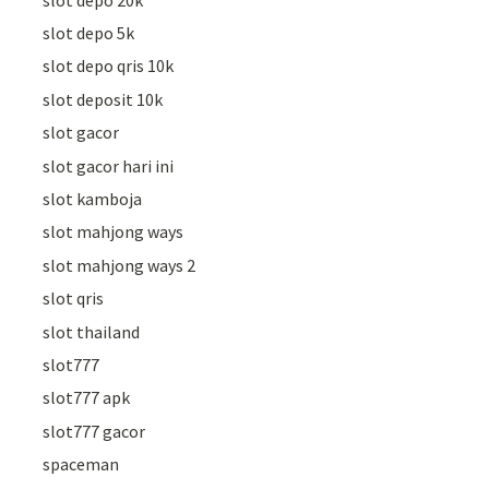
slot depo 5k
slot depo qris 10k
slot deposit 10k
slot gacor
slot gacor hari ini
slot kamboja
slot mahjong ways
slot mahjong ways 2
slot qris
slot thailand
slot777
slot777 apk
slot777 gacor
spaceman