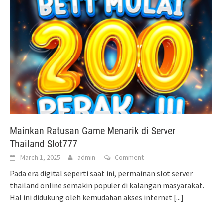
Mainkan Ratusan Game Menarik di Server
Thailand Slot777
March 1, 2025
admin
Comment
Pada era digital seperti saat ini, permainan slot server
thailand online semakin populer di kalangan masyarakat.
Hal ini didukung oleh kemudahan akses internet
[...]