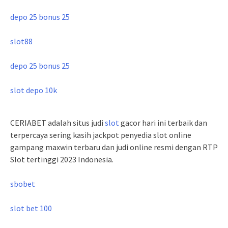
depo 25 bonus 25
slot88
depo 25 bonus 25
slot depo 10k
CERIABET adalah situs judi
slot
gacor hari ini terbaik dan
terpercaya sering kasih jackpot penyedia slot online
gampang maxwin terbaru dan judi online resmi dengan RTP
Slot tertinggi 2023 Indonesia.
sbobet
slot bet 100