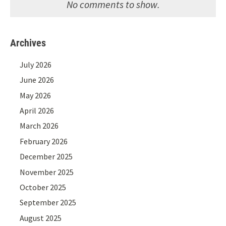
No comments to show.
Archives
July 2026
June 2026
May 2026
April 2026
March 2026
February 2026
December 2025
November 2025
October 2025
September 2025
August 2025