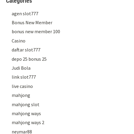
Categories
agen slot777
Bonus New Member
bonus new member 100
Casino
daftar slot777
depo 25 bonus 25
Judi Bola
link slot777
live casino
mahjong
mahjong slot
mahjong ways
mahjong ways 2
neymar88