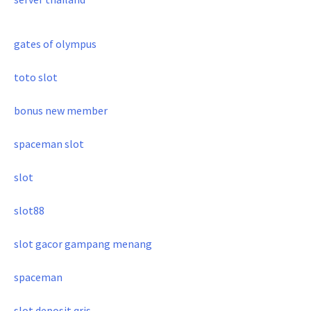
gates of olympus
toto slot
bonus new member
spaceman slot
slot
slot88
slot gacor gampang menang
spaceman
slot deposit qris