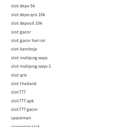
slot depo 5k
slot depo qris 10k
slot deposit 10k
slot gacor
slot gacor hari ini
slot kamboja
slot mahjong ways
slot mahjong ways 2
slot qris
slot thailand
slot777
slot777 apk
slot777 gacor
spaceman
spaceman slot