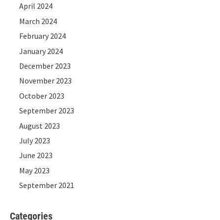
April 2024
March 2024
February 2024
January 2024
December 2023
November 2023
October 2023
September 2023
August 2023
July 2023
June 2023
May 2023
September 2021
Categories