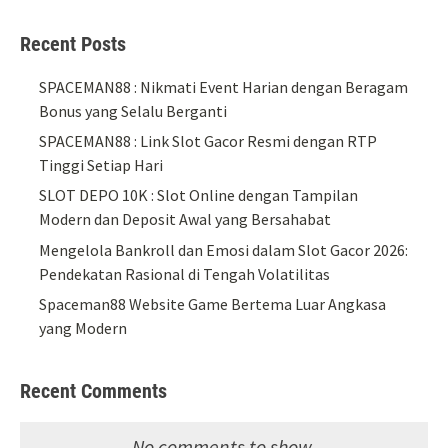
Recent Posts
SPACEMAN88 : Nikmati Event Harian dengan Beragam
Bonus yang Selalu Berganti
SPACEMAN88 : Link Slot Gacor Resmi dengan RTP
Tinggi Setiap Hari
SLOT DEPO 10K : Slot Online dengan Tampilan
Modern dan Deposit Awal yang Bersahabat
Mengelola Bankroll dan Emosi dalam Slot Gacor 2026:
Pendekatan Rasional di Tengah Volatilitas
Spaceman88 Website Game Bertema Luar Angkasa
yang Modern
Recent Comments
No comments to show.