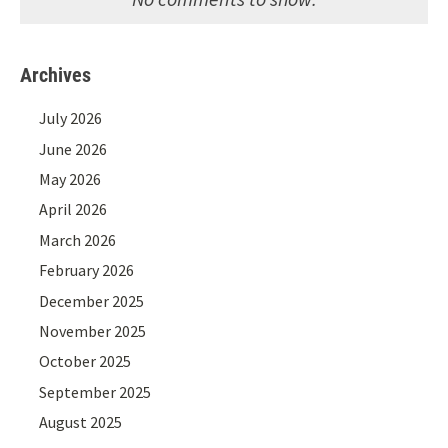
Archives
July 2026
June 2026
May 2026
April 2026
March 2026
February 2026
December 2025
November 2025
October 2025
September 2025
August 2025