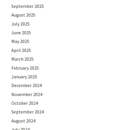
September 2025
August 2025
July 2025
June 2025
May 2025
April 2025
March 2025
February 2025
January 2025
December 2024
November 2024
October 2024
September 2024
August 2024
July 2024