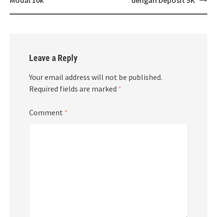
Leave a Reply
Your email address will not be published.
Required fields are marked
*
Comment
*