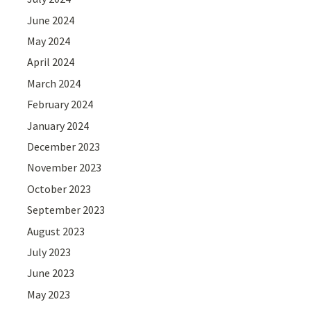
June 2024
May 2024
April 2024
March 2024
February 2024
January 2024
December 2023
November 2023
October 2023
September 2023
August 2023
July 2023
June 2023
May 2023