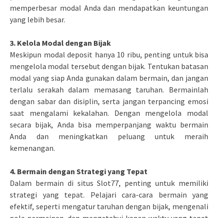
memperbesar modal Anda dan mendapatkan keuntungan
yang lebih besar.
3. Kelola Modal dengan Bijak
Meskipun modal deposit hanya 10 ribu, penting untuk bisa
mengelola modal tersebut dengan bijak. Tentukan batasan
modal yang siap Anda gunakan dalam bermain, dan jangan
terlalu serakah dalam memasang taruhan. Bermainlah
dengan sabar dan disiplin, serta jangan terpancing emosi
saat mengalami kekalahan. Dengan mengelola modal
secara bijak, Anda bisa memperpanjang waktu bermain
Anda dan meningkatkan peluang untuk meraih
kemenangan.
4. Bermain dengan Strategi yang Tepat
Dalam bermain di situs Slot77, penting untuk memiliki
strategi yang tepat. Pelajari cara-cara bermain yang
efektif, seperti mengatur taruhan dengan bijak, mengenali
pola permainan, dan mengetahui kapan waktu yang tepat