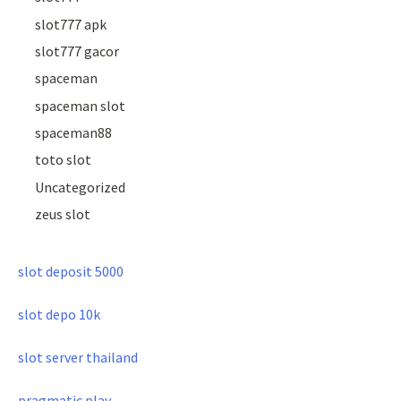
slot777 apk
slot777 gacor
spaceman
spaceman slot
spaceman88
toto slot
Uncategorized
zeus slot
slot deposit 5000
slot depo 10k
slot server thailand
pragmatic play