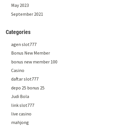
May 2023
September 2021
Categories
agen slot777
Bonus New Member
bonus new member 100
Casino
daftar slot777
depo 25 bonus 25
Judi Bola
link slot777
live casino
mahjong