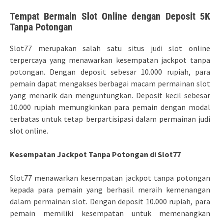
Tempat Bermain Slot Online dengan Deposit 5K
Tanpa Potongan
Slot77 merupakan salah satu situs judi slot online
terpercaya yang menawarkan kesempatan jackpot tanpa
potongan. Dengan deposit sebesar 10.000 rupiah, para
pemain dapat mengakses berbagai macam permainan slot
yang menarik dan menguntungkan. Deposit kecil sebesar
10.000 rupiah memungkinkan para pemain dengan modal
terbatas untuk tetap berpartisipasi dalam permainan judi
slot online.
Kesempatan Jackpot Tanpa Potongan di Slot77
Slot77 menawarkan kesempatan jackpot tanpa potongan
kepada para pemain yang berhasil meraih kemenangan
dalam permainan slot. Dengan deposit 10.000 rupiah, para
pemain memiliki kesempatan untuk memenangkan