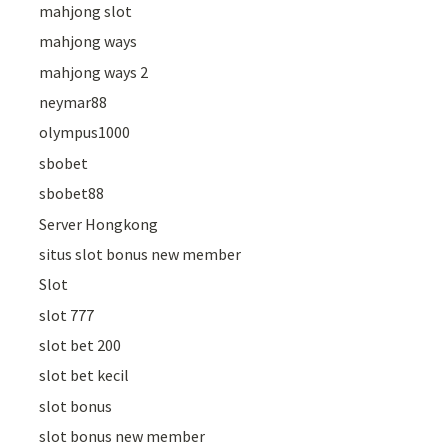
mahjong slot
mahjong ways
mahjong ways 2
neymar88
olympus1000
sbobet
sbobet88
Server Hongkong
situs slot bonus new member
Slot
slot 777
slot bet 200
slot bet kecil
slot bonus
slot bonus new member