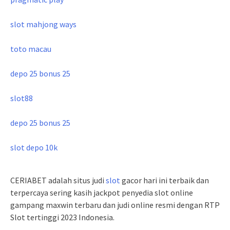
slot mahjong ways
toto macau
depo 25 bonus 25
slot88
depo 25 bonus 25
slot depo 10k
CERIABET adalah situs judi
slot
gacor hari ini terbaik dan
terpercaya sering kasih jackpot penyedia slot online
gampang maxwin terbaru dan judi online resmi dengan RTP
Slot tertinggi 2023 Indonesia.