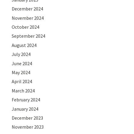
December 2024
November 2024
October 2024
September 2024
August 2024
July 2024
June 2024
May 2024
April 2024
March 2024
February 2024
January 2024
December 2023
November 2023