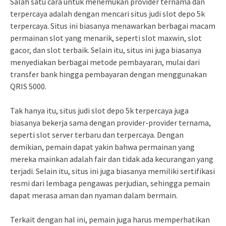
Salah satu cara untuk menemukan provider ternama dan
terpercaya adalah dengan mencari situs judi slot depo 5k
terpercaya. Situs ini biasanya menawarkan berbagai macam
permainan slot yang menarik, seperti slot maxwin, slot
gacor, dan slot terbaik. Selain itu, situs ini juga biasanya
menyediakan berbagai metode pembayaran, mulai dari
transfer bank hingga pembayaran dengan menggunakan
QRIS 5000.
Tak hanya itu, situs judi slot depo 5k terpercaya juga
biasanya bekerja sama dengan provider-provider ternama,
seperti slot server terbaru dan terpercaya. Dengan
demikian, pemain dapat yakin bahwa permainan yang
mereka mainkan adalah fair dan tidak ada kecurangan yang
terjadi. Selain itu, situs ini juga biasanya memiliki sertifikasi
resmi dari lembaga pengawas perjudian, sehingga pemain
dapat merasa aman dan nyaman dalam bermain.
Terkait dengan hal ini, pemain juga harus memperhatikan