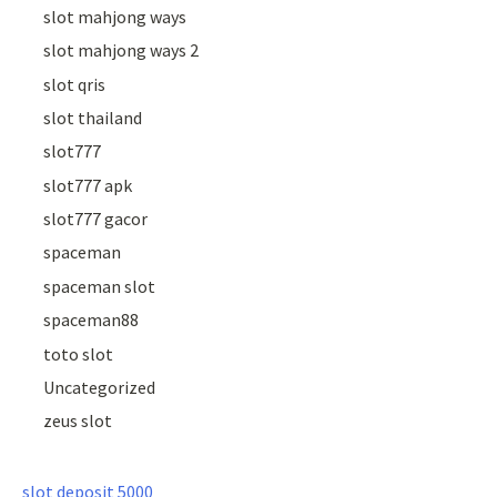
slot mahjong ways
slot mahjong ways 2
slot qris
slot thailand
slot777
slot777 apk
slot777 gacor
spaceman
spaceman slot
spaceman88
toto slot
Uncategorized
zeus slot
slot deposit 5000