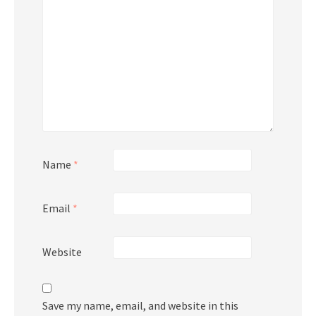
Name
*
Email
*
Website
Save my name, email, and website in this