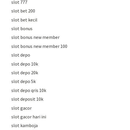
slot 777
slot bet 200
slot bet kecil
slot bonus
slot bonus new member
slot bonus new member 100
slot depo
slot depo 10k
slot depo 20k
slot depo 5k
slot depo qris 10k
slot deposit 10k
slot gacor
slot gacor hari ini
slot kamboja