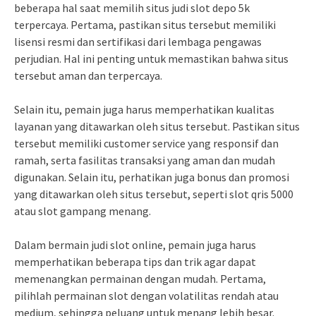
beberapa hal saat memilih situs judi slot depo 5k
terpercaya. Pertama, pastikan situs tersebut memiliki
lisensi resmi dan sertifikasi dari lembaga pengawas
perjudian. Hal ini penting untuk memastikan bahwa situs
tersebut aman dan terpercaya.
Selain itu, pemain juga harus memperhatikan kualitas
layanan yang ditawarkan oleh situs tersebut. Pastikan situs
tersebut memiliki customer service yang responsif dan
ramah, serta fasilitas transaksi yang aman dan mudah
digunakan. Selain itu, perhatikan juga bonus dan promosi
yang ditawarkan oleh situs tersebut, seperti slot qris 5000
atau slot gampang menang.
Dalam bermain judi slot online, pemain juga harus
memperhatikan beberapa tips dan trik agar dapat
memenangkan permainan dengan mudah. Pertama,
pilihlah permainan slot dengan volatilitas rendah atau
medium, sehingga peluang untuk menang lebih besar.