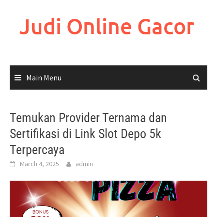
Skip
to
Judi Online Gacor
content
Main Menu
Temukan Provider Ternama dan
Sertifikasi di Link Slot Depo 5k
Terpercaya
March 4, 2025
admin