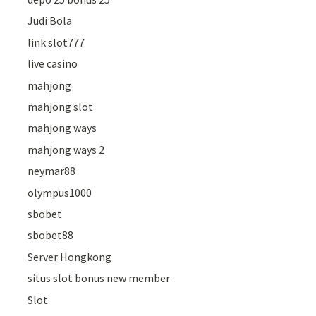
Judi Bola
link slot777
live casino
mahjong
mahjong slot
mahjong ways
mahjong ways 2
neymar88
olympus1000
sbobet
sbobet88
Server Hongkong
situs slot bonus new member
Slot