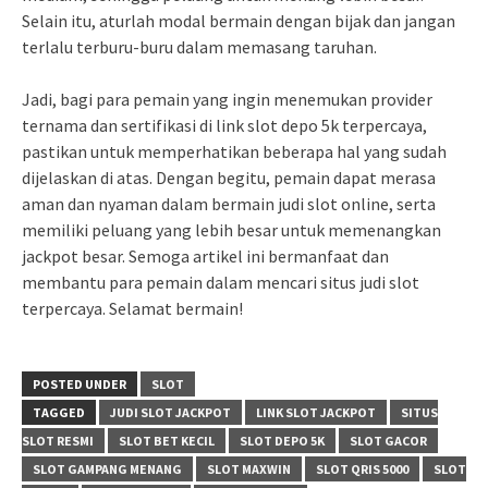
Selain itu, aturlah modal bermain dengan bijak dan jangan
terlalu terburu-buru dalam memasang taruhan.
Jadi, bagi para pemain yang ingin menemukan provider
ternama dan sertifikasi di link slot depo 5k terpercaya,
pastikan untuk memperhatikan beberapa hal yang sudah
dijelaskan di atas. Dengan begitu, pemain dapat merasa
aman dan nyaman dalam bermain judi slot online, serta
memiliki peluang yang lebih besar untuk memenangkan
jackpot besar. Semoga artikel ini bermanfaat dan
membantu para pemain dalam mencari situs judi slot
terpercaya. Selamat bermain!
POSTED UNDER
SLOT
TAGGED
JUDI SLOT JACKPOT
LINK SLOT JACKPOT
SITUS
SLOT RESMI
SLOT BET KECIL
SLOT DEPO 5K
SLOT GACOR
SLOT GAMPANG MENANG
SLOT MAXWIN
SLOT QRIS 5000
SLOT