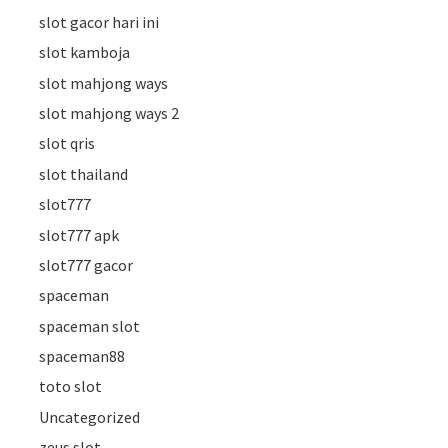
slot gacor hari ini
slot kamboja
slot mahjong ways
slot mahjong ways 2
slot qris
slot thailand
slot777
slot777 apk
slot777 gacor
spaceman
spaceman slot
spaceman88
toto slot
Uncategorized
zeus slot