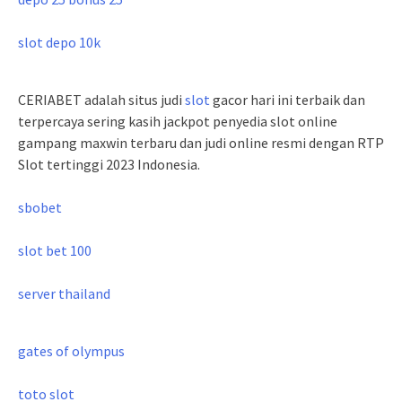
slot depo 10k
CERIABET adalah situs judi
slot
gacor hari ini terbaik dan
terpercaya sering kasih jackpot penyedia slot online
gampang maxwin terbaru dan judi online resmi dengan RTP
Slot tertinggi 2023 Indonesia.
sbobet
slot bet 100
server thailand
gates of olympus
toto slot