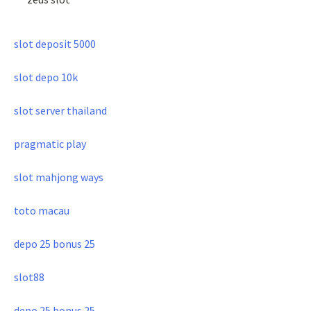
slot deposit 5000
slot depo 10k
slot server thailand
pragmatic play
slot mahjong ways
toto macau
depo 25 bonus 25
slot88
depo 25 bonus 25