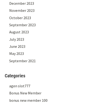
December 2023
November 2023
October 2023
September 2023
August 2023
July 2023
June 2023
May 2023
September 2021
Categories
agen slot777
Bonus New Member
bonus new member 100