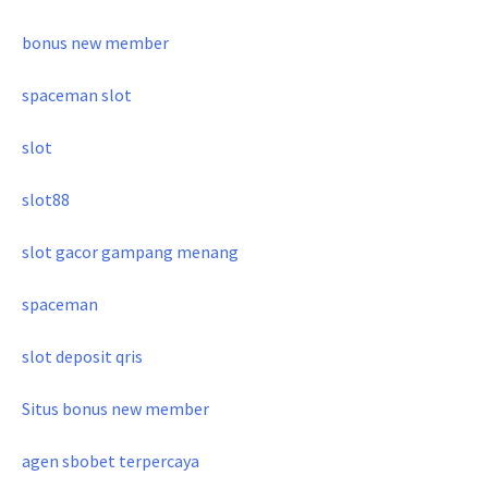
bonus new member
spaceman slot
slot
slot88
slot gacor gampang menang
spaceman
slot deposit qris
Situs bonus new member
agen sbobet terpercaya