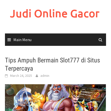
Skip
to
Judi Online Gacor
content
Main Menu
Tips Ampuh Bermain Slot777 di Situs
Terpercaya
March 24, 2025
admin