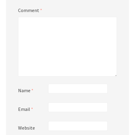
Comment
*
Name
*
Email
*
Website