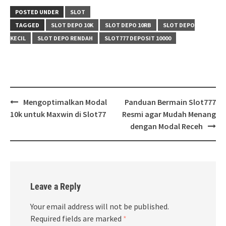
POSTED UNDER
SLOT
TAGGED
SLOT DEPO 10K
SLOT DEPO 10RB
SLOT DEPO
KECIL
SLOT DEPO RENDAH
SLOT777 DEPOSIT 10000
Post
Mengoptimalkan Modal
Panduan Bermain Slot777
navigation
10k untuk Maxwin di Slot77
Resmi agar Mudah Menang
dengan Modal Receh
Leave a Reply
Your email address will not be published.
Required fields are marked
*