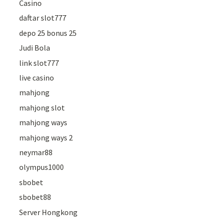
Casino
daftar slot777
depo 25 bonus 25
Judi Bola
link slot777
live casino
mahjong
mahjong slot
mahjong ways
mahjong ways 2
neymar88
olympus1000
sbobet
sbobet88
Server Hongkong