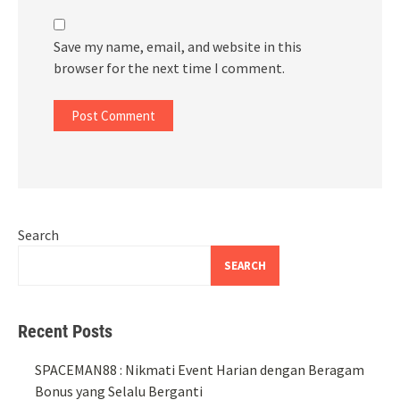
Save my name, email, and website in this
browser for the next time I comment.
Search
SEARCH
Recent Posts
SPACEMAN88 : Nikmati Event Harian dengan Beragam
Bonus yang Selalu Berganti