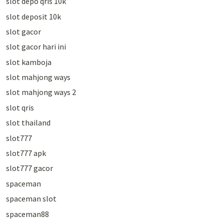
slot depo qris 10k
slot deposit 10k
slot gacor
slot gacor hari ini
slot kamboja
slot mahjong ways
slot mahjong ways 2
slot qris
slot thailand
slot777
slot777 apk
slot777 gacor
spaceman
spaceman slot
spaceman88