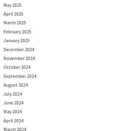
May 2025
April 2025
March 2025
February 2025
January 2025
December 2024
November 2024
October 2024
September 2024
August 2024
July 2024
June 2024
May 2024
April 2024
March 2024