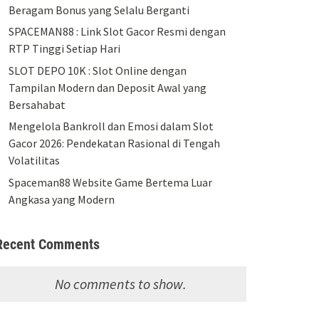
Beragam Bonus yang Selalu Berganti
SPACEMAN88 : Link Slot Gacor Resmi dengan
RTP Tinggi Setiap Hari
SLOT DEPO 10K : Slot Online dengan
Tampilan Modern dan Deposit Awal yang
Bersahabat
Mengelola Bankroll dan Emosi dalam Slot
Gacor 2026: Pendekatan Rasional di Tengah
Volatilitas
Spaceman88 Website Game Bertema Luar
Angkasa yang Modern
Recent Comments
No comments to show.