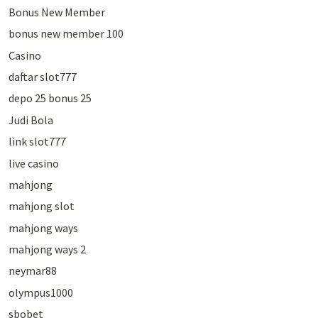
Bonus New Member
bonus new member 100
Casino
daftar slot777
depo 25 bonus 25
Judi Bola
link slot777
live casino
mahjong
mahjong slot
mahjong ways
mahjong ways 2
neymar88
olympus1000
sbobet