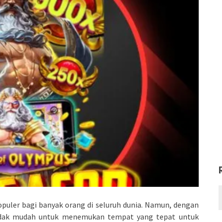
populer bagi banyak orang di seluruh dunia. Namun, dengan
a, tidak mudah untuk menemukan tempat yang tepat untuk