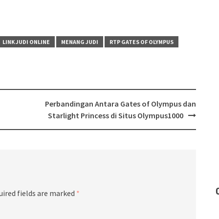
LINK JUDI ONLINE
MENANG JUDI
RTP GATES OF OLYMPUS
Perbandingan Antara Gates of Olympus dan
Starlight Princess di Situs Olympus1000
uired fields are marked
*