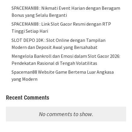
SPACEMAN88 : Nikmati Event Harian dengan Beragam
Bonus yang Selalu Berganti
SPACEMAN88 : Link Slot Gacor Resmi dengan RTP
Tinggi Setiap Hari
SLOT DEPO 10K : Slot Online dengan Tampilan
Modern dan Deposit Awal yang Bersahabat
Mengelola Bankroll dan Emosi dalam Slot Gacor 2026:
Pendekatan Rasional di Tengah Volatilitas
Spaceman88 Website Game Bertema Luar Angkasa
yang Modern
Recent Comments
No comments to show.