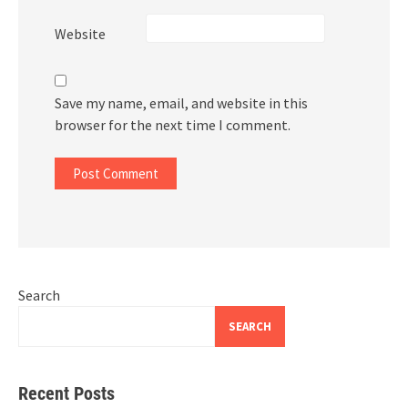
Website
Save my name, email, and website in this
browser for the next time I comment.
Search
SEARCH
Recent Posts