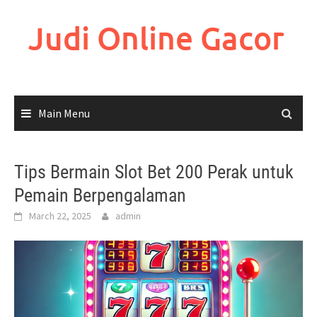
Skip
to
Judi Online Gacor
content
Main Menu
Tips Bermain Slot Bet 200 Perak untuk
Pemain Berpengalaman
March 22, 2025
admin