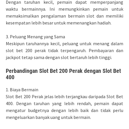
Dengan taruhan kecil, pemain dapat memperpanjang
waktu bermainnya. Ini memungkinkan pemain untuk
memaksimalkan pengalaman bermain slot dan memiliki
kesempatan lebih besar untuk memenangkan hadiah.
3. Peluang Menang yang Sama
Meskipun taruhannya kecil, peluang untuk menang dalam
slot bet 200 perak tidak terpengaruh. Pembayaran dan
jackpot tetap sama dengan slot bertaruh lebih tinggi.
Perbandingan Slot Bet 200 Perak dengan Slot Bet
400
1. Biaya Bermain
Slot Bet 200 Perak jelas lebih terjangkau daripada Slot Bet
400. Dengan taruhan yang lebih rendah, pemain dapat
mengatur budgetnya dengan lebih baik dan tidak perlu
mengeluarkan banyak uang untuk bermain.