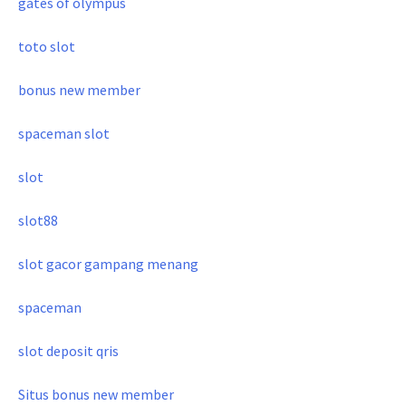
gates of olympus
toto slot
bonus new member
spaceman slot
slot
slot88
slot gacor gampang menang
spaceman
slot deposit qris
Situs bonus new member