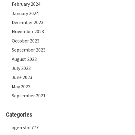
February 2024
January 2024
December 2023
November 2023
October 2023
September 2023
August 2023
July 2023
June 2023
May 2023
September 2021
Categories
agen slot777