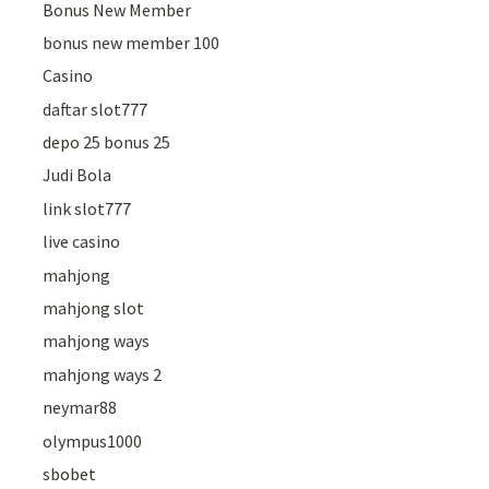
Bonus New Member
bonus new member 100
Casino
daftar slot777
depo 25 bonus 25
Judi Bola
link slot777
live casino
mahjong
mahjong slot
mahjong ways
mahjong ways 2
neymar88
olympus1000
sbobet