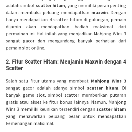
adalah simbol
scatter hitam
, yang memiliki peran penting
dalam membuka peluang mendapatkan
maxwin
. Dengan
hanya mendapatkan 4 scatter hitam di gulungan, pemain
dijamin akan mendapatkan hadiah maksimal dari
permainan ini. Hal inilah yang menjadikan Mahjong Wins 3
sangat gacor dan mengundang banyak perhatian dari
pemain slot online.
2. Fitur Scatter Hitam: Menjamin Maxwin dengan 4
Scatter
Salah satu fitur utama yang membuat
Mahjong Wins 3
sangat gacor adalah adanya simbol
scatter hitam
. Di
banyak game slot, simbol scatter memberikan putaran
gratis atau akses ke fitur bonus lainnya. Namun, Mahjong
Wins 3 memiliki keunikan tersendiri dengan
scatter hitam
yang menawarkan peluang besar untuk mendapatkan
kemenangan maksimal.