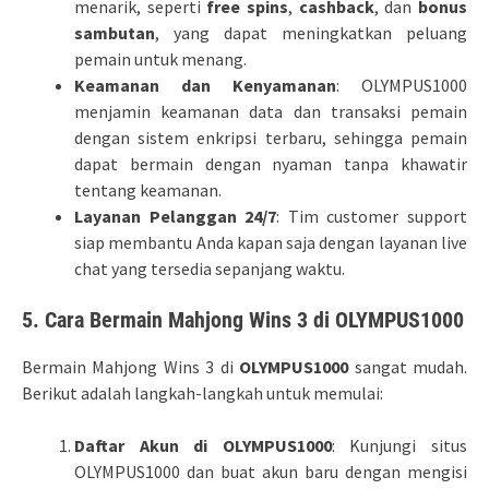
menarik, seperti
free spins
,
cashback
, dan
bonus
sambutan
, yang dapat meningkatkan peluang
pemain untuk menang.
Keamanan dan Kenyamanan
: OLYMPUS1000
menjamin keamanan data dan transaksi pemain
dengan sistem enkripsi terbaru, sehingga pemain
dapat bermain dengan nyaman tanpa khawatir
tentang keamanan.
Layanan Pelanggan 24/7
: Tim customer support
siap membantu Anda kapan saja dengan layanan live
chat yang tersedia sepanjang waktu.
5. Cara Bermain Mahjong Wins 3 di OLYMPUS1000
Bermain Mahjong Wins 3 di
OLYMPUS1000
sangat mudah.
Berikut adalah langkah-langkah untuk memulai:
Daftar Akun di OLYMPUS1000
: Kunjungi situs
OLYMPUS1000 dan buat akun baru dengan mengisi