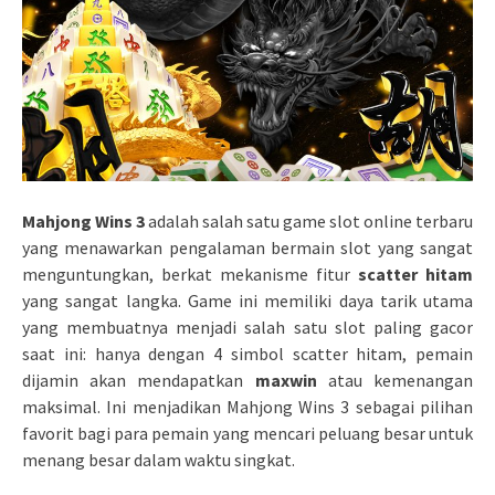
Mahjong Wins 3
adalah salah satu game slot online terbaru
yang menawarkan pengalaman bermain slot yang sangat
menguntungkan, berkat mekanisme fitur
scatter hitam
yang sangat langka. Game ini memiliki daya tarik utama
yang membuatnya menjadi salah satu slot paling gacor
saat ini: hanya dengan 4 simbol scatter hitam, pemain
dijamin akan mendapatkan
maxwin
atau kemenangan
maksimal. Ini menjadikan Mahjong Wins 3 sebagai pilihan
favorit bagi para pemain yang mencari peluang besar untuk
menang besar dalam waktu singkat.