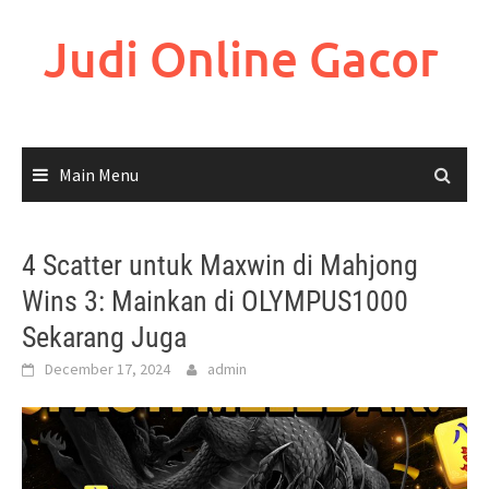
Skip
to
Judi Online Gacor
content
Main Menu
4 Scatter untuk Maxwin di Mahjong
Wins 3: Mainkan di OLYMPUS1000
Sekarang Juga
December 17, 2024
admin