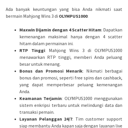
Ada banyak keuntungan yang bisa Anda nikmati saat
bermain Mahjong Wins 3 di
OLYMPUS1000
:
Maxwin Dijamin dengan 4 Scatter Hitam
: Dapatkan
kemenangan maksimal hanya dengan 4 scatter
hitam dalam permainan ini.
RTP Tinggi
: Mahjong Wins 3 di OLYMPUS1000
menawarkan RTP tinggi, memberi Anda peluang
besar untuk menang.
Bonus dan Promosi Menarik
: Nikmati berbagai
bonus dan promosi, seperti free spins dan cashback,
yang dapat memperbesar peluang kemenangan
Anda.
Keamanan Terjamin
: OLYMPUS1000 menggunakan
sistem enkripsi terbaru untuk melindungi data dan
transaksi pemain.
Layanan Pelanggan 24/7
: Tim customer support
siap membantu Anda kapan saja dengan layanan live