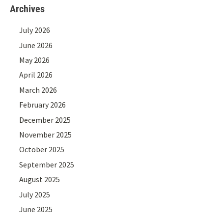
Archives
July 2026
June 2026
May 2026
April 2026
March 2026
February 2026
December 2025
November 2025
October 2025
September 2025
August 2025
July 2025
June 2025