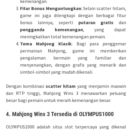
kemenangan.
Fitur Bonus Menguntungkan
: Selain scatter hitam,
game ini juga dilengkapi dengan berbagai fitur
bonus lainnya, seperti
putaran gratis
dan
pengganda kemenangan
, yang dapat
meningkatkan total kemenangan pemain.
Tema Mahjong Klasik
: Bagi para penggemar
permainan Mahjong, game ini memberikan
pengalaman bermain yang familiar dan
menyenangkan, dengan grafis yang menarik dan
simbol-simbol yang mudah dikenali.
Dengan kombinasi
scatter hitam
yang menjamin maxwin
dan RTP tinggi, Mahjong Wins 3 menawarkan peluang
besar bagi pemain untuk meraih kemenangan besar.
4. Mahjong Wins 3 Tersedia di OLYMPUS1000
OLYMPUS1000 adalah situs slot terpercaya yang dikenal