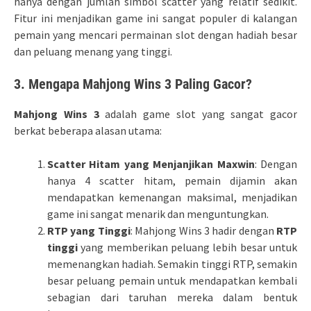
hanya dengan jumlah simbol scatter yang relatif sedikit.
Fitur ini menjadikan game ini sangat populer di kalangan
pemain yang mencari permainan slot dengan hadiah besar
dan peluang menang yang tinggi.
3. Mengapa Mahjong Wins 3 Paling Gacor?
Mahjong Wins 3
adalah game slot yang sangat gacor
berkat beberapa alasan utama:
Scatter Hitam yang Menjanjikan Maxwin
: Dengan
hanya 4 scatter hitam, pemain dijamin akan
mendapatkan kemenangan maksimal, menjadikan
game ini sangat menarik dan menguntungkan.
RTP yang Tinggi
: Mahjong Wins 3 hadir dengan
RTP
tinggi
yang memberikan peluang lebih besar untuk
memenangkan hadiah. Semakin tinggi RTP, semakin
besar peluang pemain untuk mendapatkan kembali
sebagian dari taruhan mereka dalam bentuk