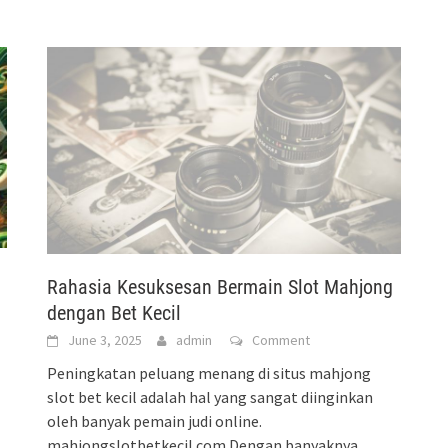
Rahasia Kesuksesan Bermain Slot Mahjong
dengan Bet Kecil
June 3, 2025
admin
Comment
Peningkatan peluang menang di situs mahjong
slot bet kecil adalah hal yang sangat diinginkan
oleh banyak pemain judi online.
mahjongslotbetkecil.com Dengan banyaknya