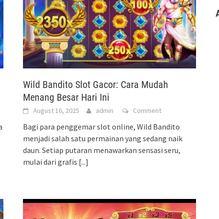
Wild Bandito Slot Gacor: Cara Mudah
Menang Besar Hari Ini
August 16, 2025
admin
Comment
a
Bagi para penggemar slot online, Wild Bandito
menjadi salah satu permainan yang sedang naik
daun. Setiap putaran menawarkan sensasi seru,
mulai dari grafis
[...]