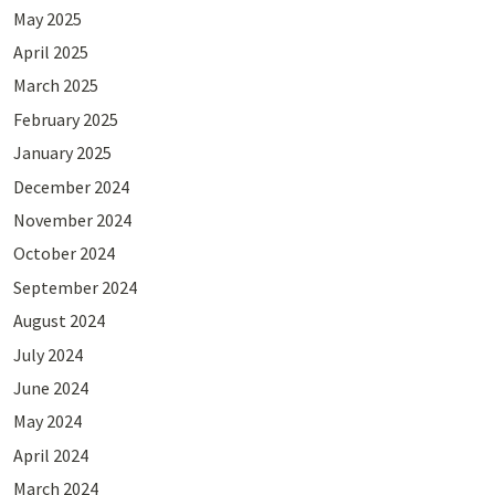
May 2025
April 2025
March 2025
February 2025
January 2025
December 2024
November 2024
October 2024
September 2024
August 2024
July 2024
June 2024
May 2024
April 2024
March 2024