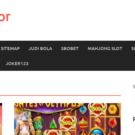
or
SITEMAP
JUDI BOLA
SBOBET
MAHJONG SLOT
S
JOKER123