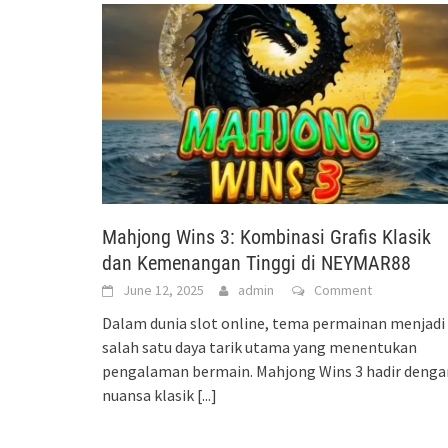
Mahjong Wins 3: Kombinasi Grafis Klasik
dan Kemenangan Tinggi di NEYMAR88
June 12, 2025
admin
Comment
Dalam dunia slot online, tema permainan menjadi
salah satu daya tarik utama yang menentukan
pengalaman bermain. Mahjong Wins 3 hadir denga
nuansa klasik
[...]