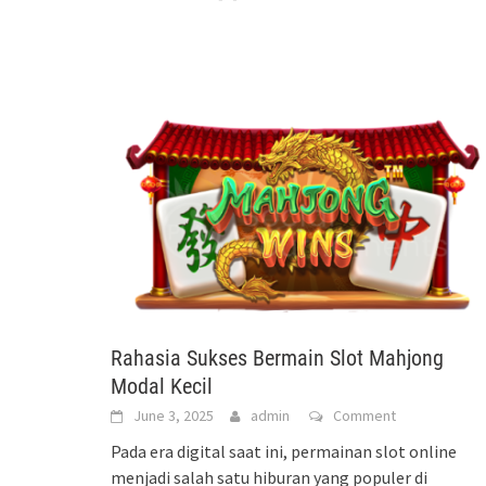
Rahasia Sukses Bermain Slot Mahjong
Modal Kecil
June 3, 2025
admin
Comment
Pada era digital saat ini, permainan slot online
menjadi salah satu hiburan yang populer di