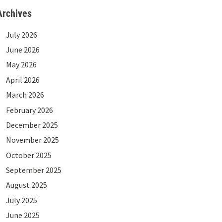
Archives
July 2026
June 2026
May 2026
April 2026
March 2026
February 2026
December 2025
November 2025
October 2025
September 2025
August 2025
July 2025
June 2025