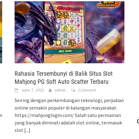
Rahasia Tersembunyi di Balik Situs Slot
Mahjong PG Soft Auto Scatter Terbaru
June 7, 2025
admin
Comment
Seiring dengan perkembangan teknologi, perjudian
online semakin populer di kalangan masyarakat.
n
https://mahjonglogin.com/ Salah satu permainan
yang banyak diminati adalah slot online, termasuk
slot
[...]