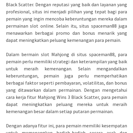
Black Scatter. Dengan reputasi yang baik dan layanan yang
profesional, situs ini menjadi pilihan yang tepat bagi para
pemain yang ingin mencoba keberuntungan mereka dalam
permainan slot online. Selain itu, situs spaceman88 juga
menawarkan berbagai promo dan bonus menarik yang
dapat meningkatkan peluang kemenangan para pemain.
Dalam bermain slot Mahjong di situs spaceman88, para
pemain perlu memiliki strategi dan keterampilan yang baik
untuk meraih kemenangan. Selain mengandalkan
keberuntungan, pemain juga perlu memperhatikan
berbagai faktor seperti pembayaran, volatilitas, dan bonus
yang ditawarkan dalam permainan. Dengan mengetahui
cara kerja fitur Mahjong Wins 3 Black Scatter, para pemain
dapat meningkatkan peluang mereka untuk meraih
kemenangan besar dalam setiap putaran permainan.
Dengan adanya fitur ini, para pemain memiliki kesempatan
untuk memenangkan hadiah-hadiah secara acak dan