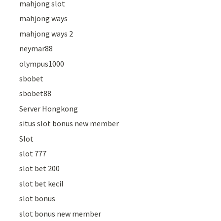
mahjong slot
mahjong ways
mahjong ways 2
neymar88
olympus1000
sbobet
sbobet88
Server Hongkong
situs slot bonus new member
Slot
slot 777
slot bet 200
slot bet kecil
slot bonus
slot bonus new member