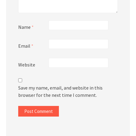
Name
*
Email
*
Website
Save my name, email, and website in this
browser for the next time I comment.