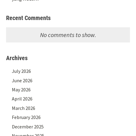
Recent Comments
No comments to show.
Archives
July 2026
June 2026
May 2026
April 2026
March 2026
February 2026
December 2025
November 2025