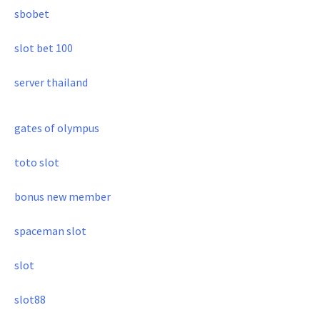
sbobet
slot bet 100
server thailand
gates of olympus
toto slot
bonus new member
spaceman slot
slot
slot88