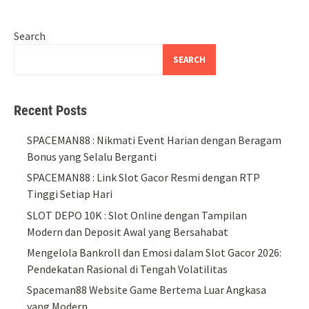
Search
SEARCH
Recent Posts
SPACEMAN88 : Nikmati Event Harian dengan Beragam
Bonus yang Selalu Berganti
SPACEMAN88 : Link Slot Gacor Resmi dengan RTP
Tinggi Setiap Hari
SLOT DEPO 10K : Slot Online dengan Tampilan
Modern dan Deposit Awal yang Bersahabat
Mengelola Bankroll dan Emosi dalam Slot Gacor 2026:
Pendekatan Rasional di Tengah Volatilitas
Spaceman88 Website Game Bertema Luar Angkasa
yang Modern