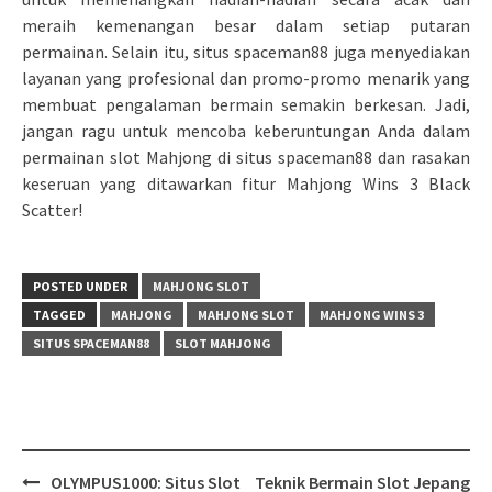
meraih kemenangan besar dalam setiap putaran
permainan. Selain itu, situs spaceman88 juga menyediakan
layanan yang profesional dan promo-promo menarik yang
membuat pengalaman bermain semakin berkesan. Jadi,
jangan ragu untuk mencoba keberuntungan Anda dalam
permainan slot Mahjong di situs spaceman88 dan rasakan
keseruan yang ditawarkan fitur Mahjong Wins 3 Black
Scatter!
POSTED UNDER
MAHJONG SLOT
TAGGED
MAHJONG
MAHJONG SLOT
MAHJONG WINS 3
SITUS SPACEMAN88
SLOT MAHJONG
Post
OLYMPUS1000: Situs Slot
Teknik Bermain Slot Jepang