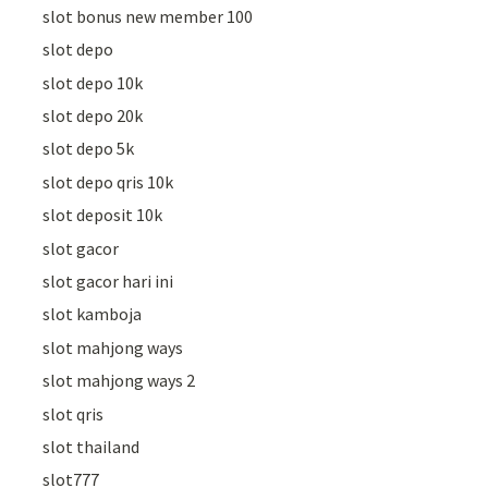
slot bonus new member 100
slot depo
slot depo 10k
slot depo 20k
slot depo 5k
slot depo qris 10k
slot deposit 10k
slot gacor
slot gacor hari ini
slot kamboja
slot mahjong ways
slot mahjong ways 2
slot qris
slot thailand
slot777