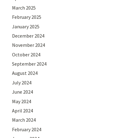
March 2025
February 2025
January 2025
December 2024
November 2024
October 2024
September 2024
August 2024
July 2024
June 2024
May 2024
April 2024
March 2024
February 2024