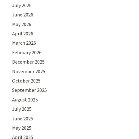
July 2026
June 2026
May 2026
April 2026
March 2026
February 2026
December 2025
November 2025
October 2025
September 2025
August 2025
July 2025
June 2025
May 2025
April 2025