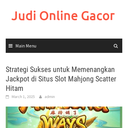
Skip
to
Judi Online Gacor
content
Main Menu
Strategi Sukses untuk Memenangkan
Jackpot di Situs Slot Mahjong Scatter
Hitam
March 1, 2025
admin