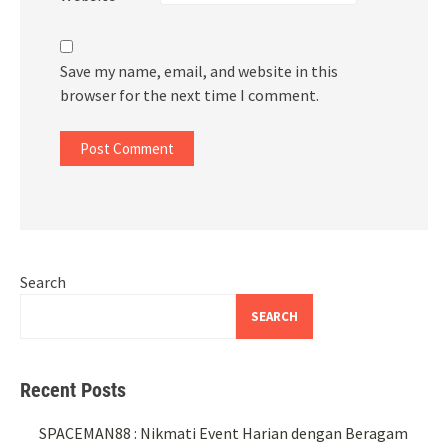
Save my name, email, and website in this
browser for the next time I comment.
Search
SEARCH
Recent Posts
SPACEMAN88 : Nikmati Event Harian dengan Beragam