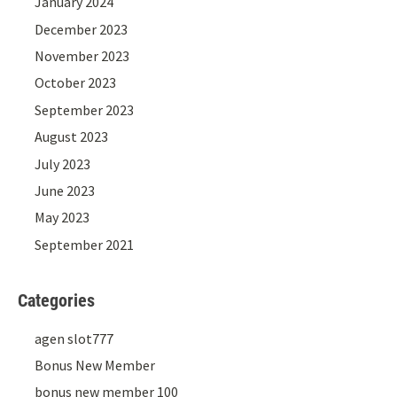
January 2024
December 2023
November 2023
October 2023
September 2023
August 2023
July 2023
June 2023
May 2023
September 2021
Categories
agen slot777
Bonus New Member
bonus new member 100