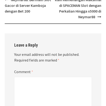
navigation
Gacor di Server Kamboja
di SPACEMAN Slot dengan
dengan Bet 200
Perkalian Hingga x5000 di
Neymar88
Leave a Reply
Your email address will not be published.
Required fields are marked
*
Comment
*