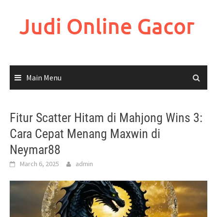
Skip
to
Judi Online Gacor
content
Main Menu
Fitur Scatter Hitam di Mahjong Wins 3:
Cara Cepat Menang Maxwin di
Neymar88
March 6, 2025
admin