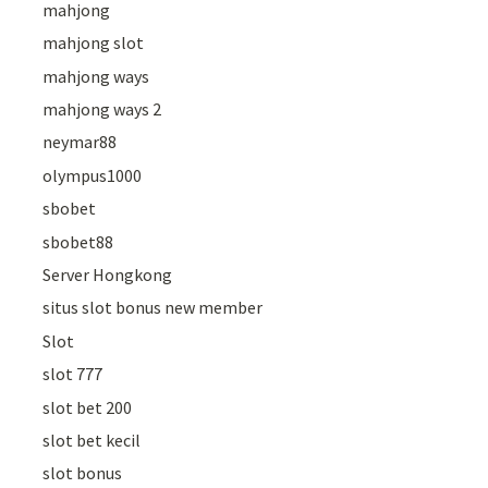
mahjong
mahjong slot
mahjong ways
mahjong ways 2
neymar88
olympus1000
sbobet
sbobet88
Server Hongkong
situs slot bonus new member
Slot
slot 777
slot bet 200
slot bet kecil
slot bonus