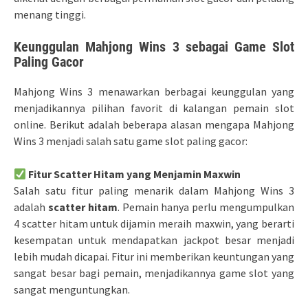
menang tinggi.
Keunggulan Mahjong Wins 3 sebagai Game Slot
Paling Gacor
Mahjong Wins 3 menawarkan berbagai keunggulan yang
menjadikannya pilihan favorit di kalangan pemain slot
online. Berikut adalah beberapa alasan mengapa Mahjong
Wins 3 menjadi salah satu game slot paling gacor:
Fitur Scatter Hitam yang Menjamin Maxwin
Salah satu fitur paling menarik dalam Mahjong Wins 3
adalah
scatter hitam
. Pemain hanya perlu mengumpulkan
4 scatter hitam untuk dijamin meraih maxwin, yang berarti
kesempatan untuk mendapatkan jackpot besar menjadi
lebih mudah dicapai. Fitur ini memberikan keuntungan yang
sangat besar bagi pemain, menjadikannya game slot yang
sangat menguntungkan.