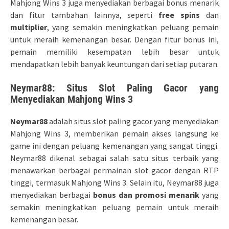
Mahjong Wins 3 juga menyediakan berbagai bonus menarik
dan fitur tambahan lainnya, seperti
free spins
dan
multiplier
, yang semakin meningkatkan peluang pemain
untuk meraih kemenangan besar. Dengan fitur bonus ini,
pemain memiliki kesempatan lebih besar untuk
mendapatkan lebih banyak keuntungan dari setiap putaran.
Neymar88: Situs Slot Paling Gacor yang
Menyediakan Mahjong Wins 3
Neymar88
adalah situs slot paling gacor yang menyediakan
Mahjong Wins 3, memberikan pemain akses langsung ke
game ini dengan peluang kemenangan yang sangat tinggi.
Neymar88 dikenal sebagai salah satu situs terbaik yang
menawarkan berbagai permainan slot gacor dengan RTP
tinggi, termasuk Mahjong Wins 3. Selain itu, Neymar88 juga
menyediakan berbagai
bonus dan promosi menarik
yang
semakin meningkatkan peluang pemain untuk meraih
kemenangan besar.