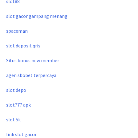
slot88
slot gacor gampang menang
spaceman
slot deposit qris
Situs bonus new member
agen sbobet terpercaya
slot depo
slot777 apk
slot 5k
link slot gacor