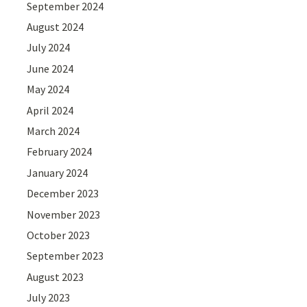
September 2024
August 2024
July 2024
June 2024
May 2024
April 2024
March 2024
February 2024
January 2024
December 2023
November 2023
October 2023
September 2023
August 2023
July 2023