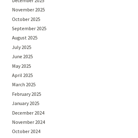
December 2025
November 2025
October 2025
September 2025
August 2025
July 2025
June 2025
May 2025
April 2025
March 2025
February 2025
January 2025
December 2024
November 2024
October 2024