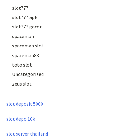
slot777
slot777 apk
slot777 gacor
spaceman
spaceman slot
spaceman88
toto slot
Uncategorized
zeus slot
slot deposit 5000
slot depo 10k
slot server thailand