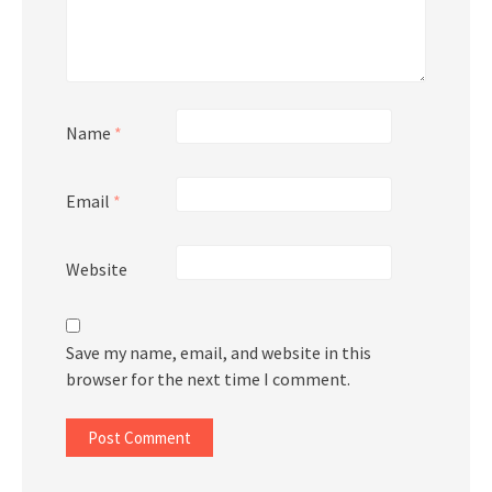
Name
*
Email
*
Website
Save my name, email, and website in this
browser for the next time I comment.