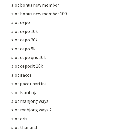
slot bonus new member
slot bonus new member 100
slot depo
slot depo 10k
slot depo 20k
slot depo 5k
slot depo qris 10k
slot deposit 10k
slot gacor
slot gacor hari ini
slot kamboja
slot mahjong ways
slot mahjong ways 2
slot qris
slot thailand