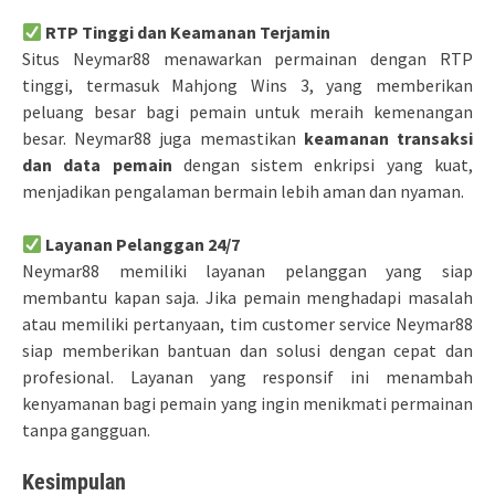
RTP Tinggi dan Keamanan Terjamin
Situs Neymar88 menawarkan permainan dengan RTP
tinggi, termasuk Mahjong Wins 3, yang memberikan
peluang besar bagi pemain untuk meraih kemenangan
besar. Neymar88 juga memastikan
keamanan transaksi
dan data pemain
dengan sistem enkripsi yang kuat,
menjadikan pengalaman bermain lebih aman dan nyaman.
Layanan Pelanggan 24/7
Neymar88 memiliki layanan pelanggan yang siap
membantu kapan saja. Jika pemain menghadapi masalah
atau memiliki pertanyaan, tim customer service Neymar88
siap memberikan bantuan dan solusi dengan cepat dan
profesional. Layanan yang responsif ini menambah
kenyamanan bagi pemain yang ingin menikmati permainan
tanpa gangguan.
Kesimpulan