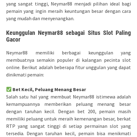
yang sangat tinggi, Neymar88 menjadi pilihan ideal bagi
pemain yang ingin meraih keuntungan besar dengan cara
yang mudah dan menyenangkan.
Keunggulan Neymar88 sebagai Situs Slot Paling
Gacor
Neymar88 memiliki berbagai keunggulan yang
membuatnya semakin populer di kalangan pecinta slot
online. Berikut adalah beberapa fitur unggulan yang dapat
dinikmati pemain:
Bet Kecil, Peluang Menang Besar
Salah satu hal yang membuat Neymar88 istimewa adalah
kemampuannya memberikan peluang menang besar
dengan taruhan kecil. Dengan bet 200, pemain masih
memiliki peluang untuk meraih kemenangan besar, berkat
RTP yang sangat tinggi di setiap permainan slot yang
tersedia. Dengan taruhan kecil, pemain bisa menikmati