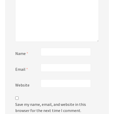
Name
*
Email
*
Website
Save my name, email, and website in this
browser for the next time I comment.