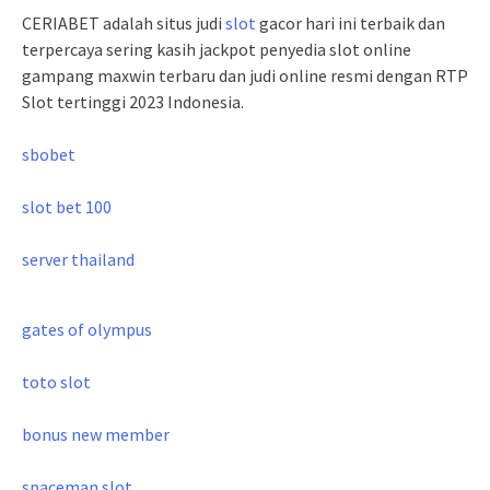
CERIABET adalah situs judi
slot
gacor hari ini terbaik dan
terpercaya sering kasih jackpot penyedia slot online
gampang maxwin terbaru dan judi online resmi dengan RTP
Slot tertinggi 2023 Indonesia.
sbobet
slot bet 100
server thailand
gates of olympus
toto slot
bonus new member
spaceman slot