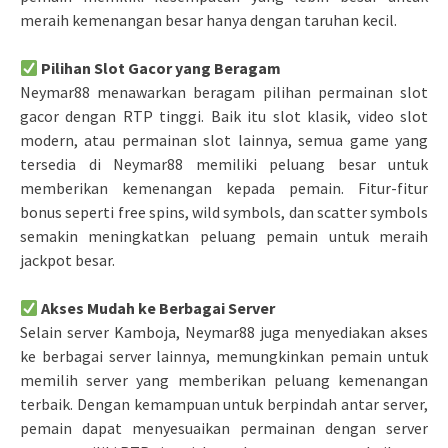
meraih kemenangan besar hanya dengan taruhan kecil.
Pilihan Slot Gacor yang Beragam
Neymar88 menawarkan beragam pilihan permainan slot
gacor dengan RTP tinggi. Baik itu slot klasik, video slot
modern, atau permainan slot lainnya, semua game yang
tersedia di Neymar88 memiliki peluang besar untuk
memberikan kemenangan kepada pemain. Fitur-fitur
bonus seperti free spins, wild symbols, dan scatter symbols
semakin meningkatkan peluang pemain untuk meraih
jackpot besar.
Akses Mudah ke Berbagai Server
Selain server Kamboja, Neymar88 juga menyediakan akses
ke berbagai server lainnya, memungkinkan pemain untuk
memilih server yang memberikan peluang kemenangan
terbaik. Dengan kemampuan untuk berpindah antar server,
pemain dapat menyesuaikan permainan dengan server