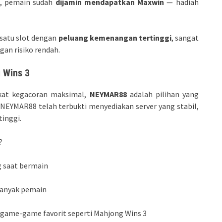
, pemain sudah
dijamin mendapatkan Maxwin
— hadiah
 satu slot dengan
peluang kemenangan tertinggi
, sangat
gan risiko rendah.
 Wins 3
kat kegacoran maksimal,
NEYMAR88
adalah pilihan yang
 NEYMAR88 telah terbukti menyediakan server yang stabil,
inggi.
?
g saat bermain
 banyak pemain
k game-game favorit seperti Mahjong Wins 3