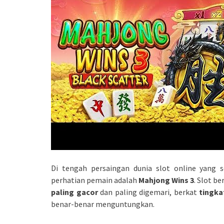
Di tengah persaingan dunia slot online yang 
perhatian pemain adalah
Mahjong Wins 3
. Slot b
paling gacor
dan paling digemari, berkat
tingka
benar-benar menguntungkan.