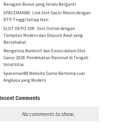
Beragam Bonus yang Selalu Berganti
SPACEMAN88 : Link Slot Gacor Resmi dengan
RTP Tinggi Setiap Hari
SLOT DEPO 10K : Slot Online dengan
Tampilan Modern dan Deposit Awal yang
Bersahabat
Mengelola Bankroll dan Emosi dalam Slot
Gacor 2026: Pendekatan Rasional di Tengah
Volatilitas
Spaceman88 Website Game Bertema Luar
Angkasa yang Modern
Recent Comments
No comments to show.