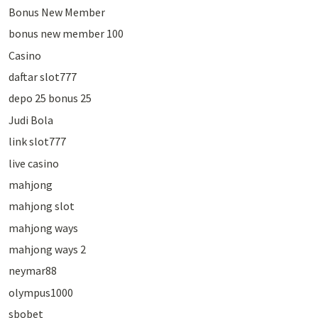
Bonus New Member
bonus new member 100
Casino
daftar slot777
depo 25 bonus 25
Judi Bola
link slot777
live casino
mahjong
mahjong slot
mahjong ways
mahjong ways 2
neymar88
olympus1000
sbobet