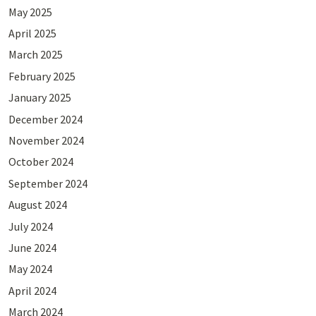
May 2025
April 2025
March 2025
February 2025
January 2025
December 2024
November 2024
October 2024
September 2024
August 2024
July 2024
June 2024
May 2024
April 2024
March 2024