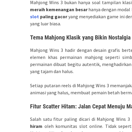
Mahjong Wins 3 bukan hanya soal tampilan klas
meraih kemenangan besar
hanya dengan modal k
slot
paling gacor
yang menyediakan game ini den
yang luar biasa.
Tema Mahjong Klasik yang Bikin Nostalgia
Mahjong Wins 3 hadir dengan desain grafis ber
elemen khas permainan mahjong seperti simbo
permainan dibuat begitu autentik, menghadirkan
yang tajam dan halus.
Setiap putaran reels di Mahjong Wins 3 memanj
animasi yang halus, membuat pemain betah berm
Fitur Scatter Hitam: Jalan Cepat Menuju M
Salah satu fitur paling dicari di Mahjong Wins 3
hiram
oleh komunitas slot online. Tidak sepert