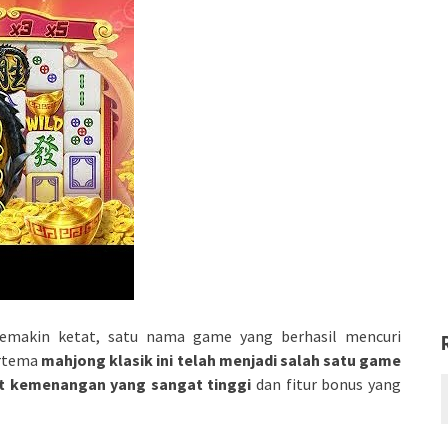
semakin ketat, satu nama game yang berhasil mencuri
ertema
mahjong klasik ini telah menjadi salah satu game
t kemenangan yang sangat tinggi
dan fitur bonus yang