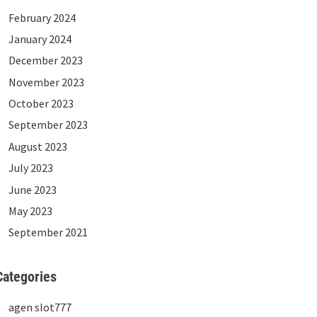
February 2024
January 2024
December 2023
November 2023
October 2023
September 2023
August 2023
July 2023
June 2023
May 2023
September 2021
Categories
agen slot777