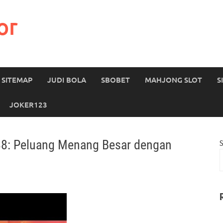
or
SITEMAP
JUDI BOLA
SBOBET
MAHJONG SLOT
S
JOKER123
8: Peluang Menang Besar dengan