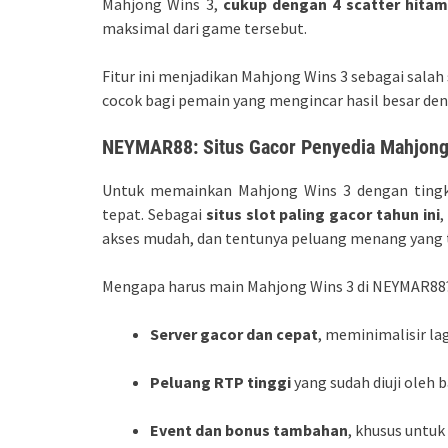
Mahjong Wins 3,
cukup dengan 4 scatter hitam
maksimal dari game tersebut.
Fitur ini menjadikan Mahjong Wins 3 sebagai salah
cocok bagi pemain yang mengincar hasil besar den
NEYMAR88: Situs Gacor Penyedia Mahjong
Untuk memainkan Mahjong Wins 3 dengan ting
tepat. Sebagai
situs slot paling gacor tahun ini
,
akses mudah, dan tentunya peluang menang yang t
Mengapa harus main Mahjong Wins 3 di NEYMAR88
Server gacor dan cepat
, meminimalisir la
Peluang RTP tinggi
yang sudah diuji oleh
Event dan bonus tambahan
, khusus untu