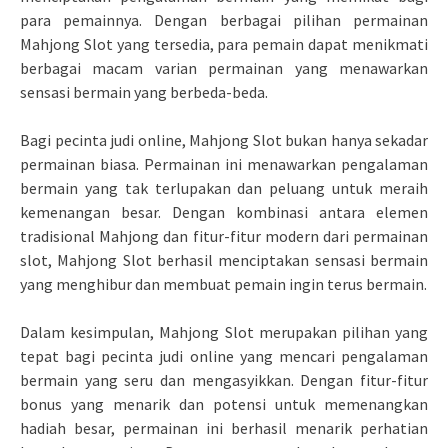
para pemainnya. Dengan berbagai pilihan permainan
Mahjong Slot yang tersedia, para pemain dapat menikmati
berbagai macam varian permainan yang menawarkan
sensasi bermain yang berbeda-beda.
Bagi pecinta judi online, Mahjong Slot bukan hanya sekadar
permainan biasa. Permainan ini menawarkan pengalaman
bermain yang tak terlupakan dan peluang untuk meraih
kemenangan besar. Dengan kombinasi antara elemen
tradisional Mahjong dan fitur-fitur modern dari permainan
slot, Mahjong Slot berhasil menciptakan sensasi bermain
yang menghibur dan membuat pemain ingin terus bermain.
Dalam kesimpulan, Mahjong Slot merupakan pilihan yang
tepat bagi pecinta judi online yang mencari pengalaman
bermain yang seru dan mengasyikkan. Dengan fitur-fitur
bonus yang menarik dan potensi untuk memenangkan
hadiah besar, permainan ini berhasil menarik perhatian