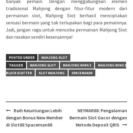
banyak pemain. Dengan menggabungkan elemen
tradisional Mahjong dengan fitur-fitur modern dari
permainan slot, Mahjong Slot berhasil menciptakan
sensasi bermain yang tak terlupakan bagi para pemainnya.
Jadi, jangan ragu untuk mencoba permainan Mahjong Slot
dan rasakan sendiri keseruannya!
POSTED UNDER
MAHJONG SLOT
TAGGED
MAHJONG SLOT
MAHJONG WINS 3
MAHJONG WINS 3
BLACK SCATTER
SLOT MAHJONG
SPACEMAN88
Post
Raih Keuntungan Lebih
NEYMAR88: Pengalaman
navigation
dengan Bonus New Member
Bermain Slot Gacor dengan
di Slot88 Spaceman88
Metode Deposit QRIS