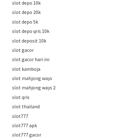
slot depo 10k
slot depo 20k
slot depo 5k
slot depo qris 10k
slot deposit 10k
slot gacor
slot gacor hari ini
slot kamboja
slot mahjong ways
slot mahjong ways 2
slot qris
slot thailand
slot777
slot777 apk
slot777 gacor