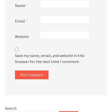
Name
*
Email
*
Website
Save my name, email, and website in this
browser for the next time I comment.
Search