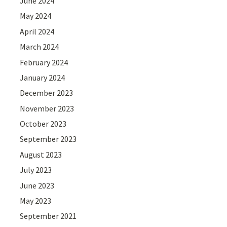
June 2024
May 2024
April 2024
March 2024
February 2024
January 2024
December 2023
November 2023
October 2023
September 2023
August 2023
July 2023
June 2023
May 2023
September 2021