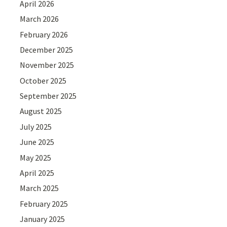
April 2026
March 2026
February 2026
December 2025
November 2025
October 2025
September 2025
August 2025
July 2025
June 2025
May 2025
April 2025
March 2025
February 2025
January 2025