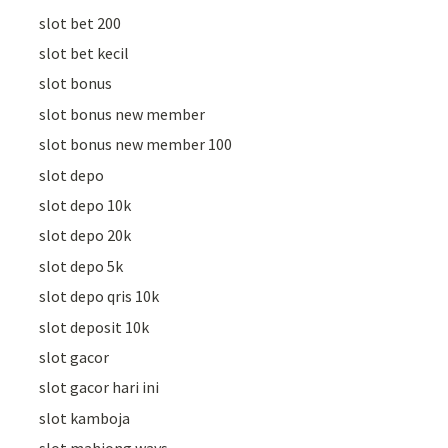
slot bet 200
slot bet kecil
slot bonus
slot bonus new member
slot bonus new member 100
slot depo
slot depo 10k
slot depo 20k
slot depo 5k
slot depo qris 10k
slot deposit 10k
slot gacor
slot gacor hari ini
slot kamboja