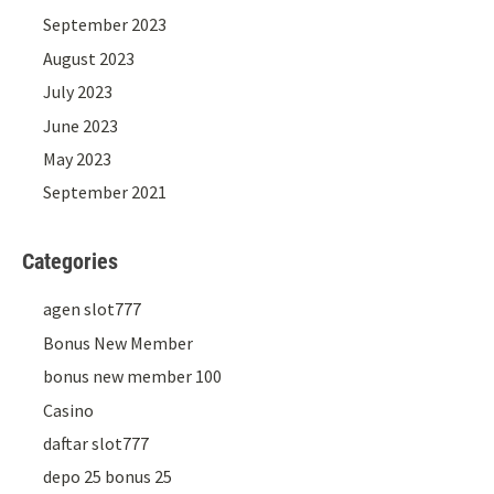
September 2023
August 2023
July 2023
June 2023
May 2023
September 2021
Categories
agen slot777
Bonus New Member
bonus new member 100
Casino
daftar slot777
depo 25 bonus 25