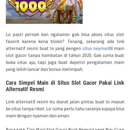
Lo pasti pernah kan ngalamin gak bisa akses situs slot
favorit karena kena blokir? Tenang, sekarang ada link
alternatif resmi buat lo yang pengen
situs neymar88
main
slot gacor tanpa hambatan di tahun 2025. Gak cuma buat
buka situs aja, tapi juga buat dapetin pengalaman main
yang lebih lancar dan bonus melimpah.
Cara Simpel Main di Situs Slot Gacor Pakai Link
Alternatif Resmi
Link alternatif resmi itu ibarat jalan pintas buat lo masuk
ke situs tanpa ribet. Lo cuma perlu tahu caranya supaya bisa
main dengan nyaman dan aman.
Baca juga: Tips Main Slot Gacor Buat Pemula yang Mau Cuan