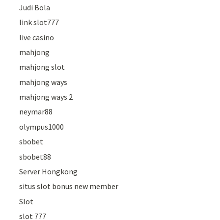
Judi Bola
link slot777
live casino
mahjong
mahjong slot
mahjong ways
mahjong ways 2
neymar88
olympus1000
sbobet
sbobet88
Server Hongkong
situs slot bonus new member
Slot
slot 777