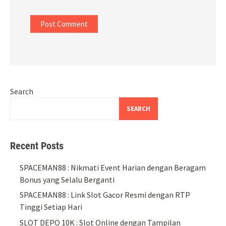
Search
SEARCH
Recent Posts
SPACEMAN88 : Nikmati Event Harian dengan Beragam
Bonus yang Selalu Berganti
SPACEMAN88 : Link Slot Gacor Resmi dengan RTP
Tinggi Setiap Hari
SLOT DEPO 10K : Slot Online dengan Tampilan