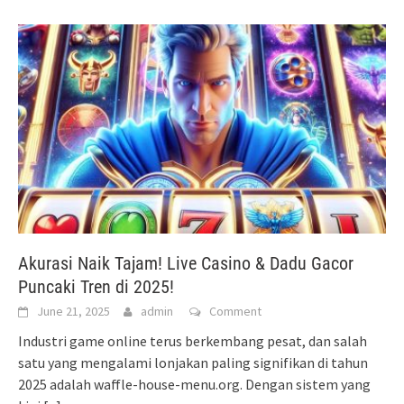
Akurasi Naik Tajam! Live Casino & Dadu Gacor
Puncaki Tren di 2025!
June 21, 2025
admin
Comment
Industri game online terus berkembang pesat, dan salah
satu yang mengalami lonjakan paling signifikan di tahun
2025 adalah waffle-house-menu.org. Dengan sistem yang