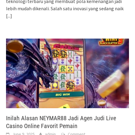
teknologi terbaru yang membuat pola kemenangan jadi
lebih mudah dikenali. Salah satu inovasi yang sedang naik
[...]
Inilah Alasan NEYMAR88 Jadi Agen Judi Live
Casino Online Favorit Pemain
June 9, 2025
admin
Comment