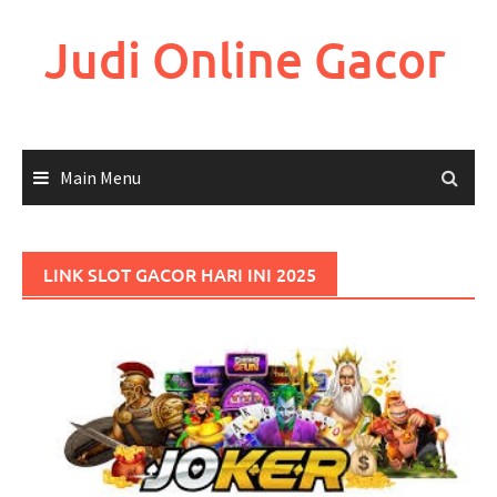
Skip
to
Judi Online Gacor
content
Main Menu
LINK SLOT GACOR HARI INI 2025