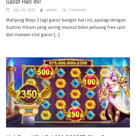
Gacor Hari Ini!
July 10, 2025
admin
Comment
Mahjong Ways 2 lagi gacor banget hari ini, apalagi dengan
Scatter Hitam yang sering muncul bikin peluang free spin
dan maxwin slot gacor
[...]