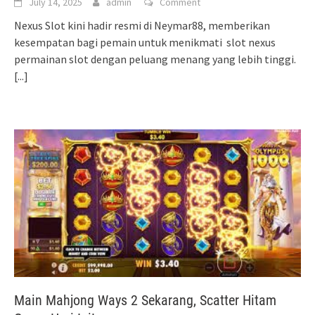
July 14, 2025
admin
Comment
Nexus Slot kini hadir resmi di Neymar88, memberikan
kesempatan bagi pemain untuk menikmati slot nexus
permainan slot dengan peluang menang yang lebih tinggi.
[...]
Main Mahjong Ways 2 Sekarang, Scatter Hitam