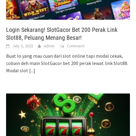
Login Sekarang! SlotGacor Bet 200 Perak Link
Slot88, Peluang Menang Besar!
July 3, 2025
admin
Comment
Buat lo yang mau cuan dari slot online tapi modal cekak,
cobain deh main SlotGacor bet 200 perak lewat link Slot88.
Modal slot
[...]