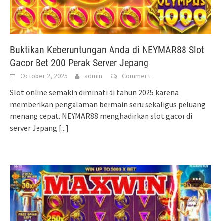
Buktikan Keberuntungan Anda di NEYMAR88 Slot
Gacor Bet 200 Perak Server Jepang
October 2, 2025
admin
Comment
Slot online semakin diminati di tahun 2025 karena
memberikan pengalaman bermain seru sekaligus peluang
menang cepat. NEYMAR88 menghadirkan slot gacor di
server Jepang
[...]