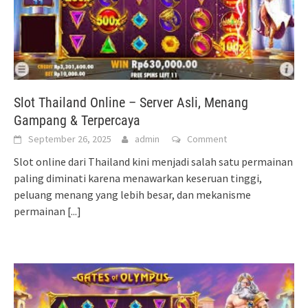
Slot Thailand Online – Server Asli, Menang
Gampang & Terpercaya
September 26, 2025
admin
Comment
Slot online dari Thailand kini menjadi salah satu permainan
paling diminati karena menawarkan keseruan tinggi,
peluang menang yang lebih besar, dan mekanisme
permainan
[...]