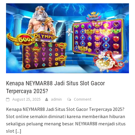
Kenapa NEYMAR88 Jadi Situs Slot Gacor
Terpercaya 2025?
August 25, 2025
admin
Comment
Kenapa NEYMAR88 Jadi Situs Slot Gacor Terpercaya 2025?
Slot online semakin diminati karena memberikan hiburan
sekaligus peluang menang besar. NEYMAR88 menjadi situs
slot
[...]