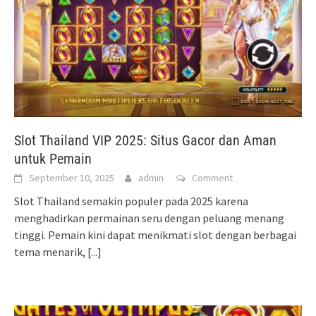
Slot Thailand VIP 2025: Situs Gacor dan Aman
untuk Pemain
September 10, 2025
admin
Comment
Slot Thailand semakin populer pada 2025 karena
menghadirkan permainan seru dengan peluang menang
tinggi. Pemain kini dapat menikmati slot dengan berbagai
tema menarik,
[...]