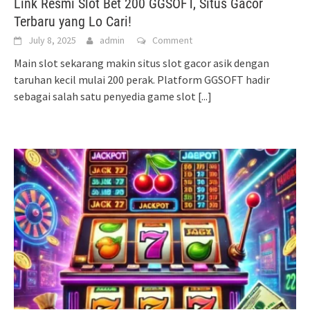
Link Resmi Slot Bet 200 GGSOFT, Situs Gacor
Terbaru yang Lo Cari!
July 8, 2025
admin
Comment
Main slot sekarang makin situs slot gacor asik dengan
taruhan kecil mulai 200 perak. Platform GGSOFT hadir
sebagai salah satu penyedia game slot
[...]