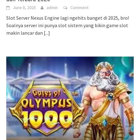
June 8, 2025
admin
Comment
Slot Server Nexus Engine lagi ngehits banget di 2025, bro!
Soalnya server ini punya slot sistem yang bikin game slot
makin lancar dan
[...]