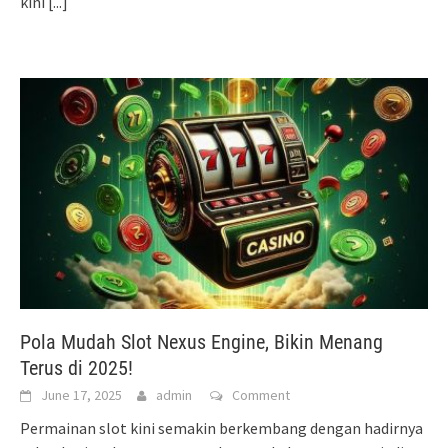
kini
[...]
Pola Mudah Slot Nexus Engine, Bikin Menang
Terus di 2025!
June 17, 2025
admin
Comment
Permainan slot kini semakin berkembang dengan hadirnya