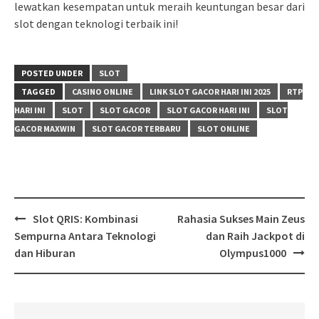
lewatkan kesempatan untuk meraih keuntungan besar dari
slot dengan teknologi terbaik ini!
POSTED UNDER
SLOT
TAGGED
CASINO ONLINE
LINK SLOT GACOR HARI INI 2025
RTP
HARI INI
SLOT
SLOT GACOR
SLOT GACOR HARI INI
SLOT
GACOR MAXWIN
SLOT GACOR TERBARU
SLOT ONLINE
Post
Slot QRIS: Kombinasi
Rahasia Sukses Main Zeus
navigation
Sempurna Antara Teknologi
dan Raih Jackpot di
dan Hiburan
Olympus1000