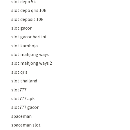
slot depo 5k
slot depo qris 10k
slot deposit 10k
slot gacor
slot gacor hari ini
slot kamboja
slot mahjong ways
slot mahjong ways 2
slot qris
slot thailand
slot777
slot777 apk
slot777 gacor
spaceman
spaceman slot