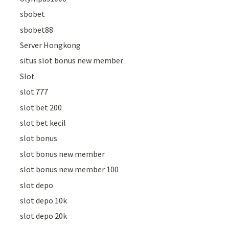
sbobet
sbobet88
Server Hongkong
situs slot bonus new member
Slot
slot 777
slot bet 200
slot bet kecil
slot bonus
slot bonus new member
slot bonus new member 100
slot depo
slot depo 10k
slot depo 20k