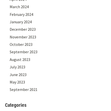
March 2024
February 2024
January 2024
December 2023
November 2023
October 2023
September 2023
August 2023
July 2023
June 2023
May 2023
September 2021
Categories