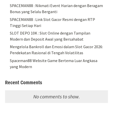
SPACEMAN88 : Nikmati Event Harian dengan Beragam
Bonus yang Selalu Berganti
SPACEMAN88 : Link Slot Gacor Resmi dengan RTP
Tinggi Setiap Hari
SLOT DEPO 10K : Slot Online dengan Tampilan
Modern dan Deposit Awal yang Bersahabat
Mengelola Bankroll dan Emosi dalam Slot Gacor 2026:
Pendekatan Rasional di Tengah Volatilitas
Spaceman88 Website Game Bertema Luar Angkasa
yang Modern
Recent Comments
No comments to show.