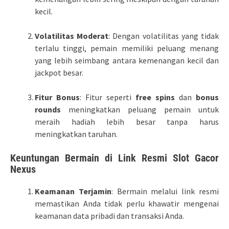
kecil.
Volatilitas Moderat
: Dengan volatilitas yang tidak
terlalu tinggi, pemain memiliki peluang menang
yang lebih seimbang antara kemenangan kecil dan
jackpot besar.
Fitur Bonus
: Fitur seperti
free spins
dan
bonus
rounds
meningkatkan peluang pemain untuk
meraih hadiah lebih besar tanpa harus
meningkatkan taruhan.
Keuntungan Bermain di Link Resmi Slot Gacor
Nexus
Keamanan Terjamin
: Bermain melalui link resmi
memastikan Anda tidak perlu khawatir mengenai
keamanan data pribadi dan transaksi Anda.