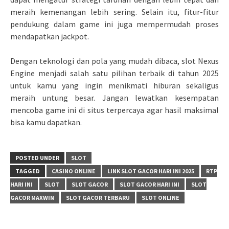
meraih kemenangan lebih sering. Selain itu, fitur-fitur
pendukung dalam game ini juga mempermudah proses
mendapatkan jackpot.
Dengan teknologi dan pola yang mudah dibaca, slot Nexus
Engine menjadi salah satu pilihan terbaik di tahun 2025
untuk kamu yang ingin menikmati hiburan sekaligus
meraih untung besar. Jangan lewatkan kesempatan
mencoba game ini di situs terpercaya agar hasil maksimal
bisa kamu dapatkan.
POSTED UNDER
SLOT
TAGGED
CASINO ONLINE
LINK SLOT GACOR HARI INI 2025
RTP
HARI INI
SLOT
SLOT GACOR
SLOT GACOR HARI INI
SLOT
GACOR MAXWIN
SLOT GACOR TERBARU
SLOT ONLINE