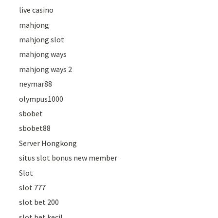
live casino
mahjong
mahjong slot
mahjong ways
mahjong ways 2
neymar88
olympus1000
sbobet
sbobet88
Server Hongkong
situs slot bonus new member
Slot
slot 777
slot bet 200
slot bet kecil