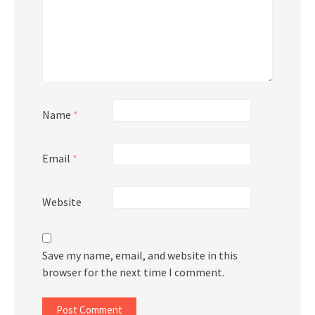
Name
*
Email
*
Website
Save my name, email, and website in this
browser for the next time I comment.