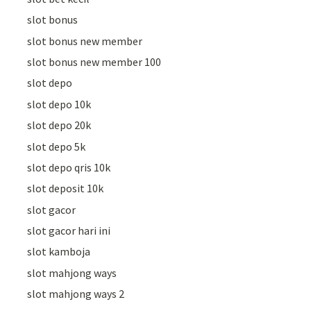
slot bonus
slot bonus new member
slot bonus new member 100
slot depo
slot depo 10k
slot depo 20k
slot depo 5k
slot depo qris 10k
slot deposit 10k
slot gacor
slot gacor hari ini
slot kamboja
slot mahjong ways
slot mahjong ways 2