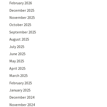
February 2026
December 2025
November 2025
October 2025
September 2025
August 2025
July 2025
June 2025
May 2025
April 2025
March 2025
February 2025
January 2025
December 2024
November 2024