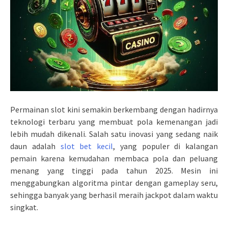
Permainan slot kini semakin berkembang dengan hadirnya
teknologi terbaru yang membuat pola kemenangan jadi
lebih mudah dikenali. Salah satu inovasi yang sedang naik
daun adalah
slot bet kecil
, yang populer di kalangan
pemain karena kemudahan membaca pola dan peluang
menang yang tinggi pada tahun 2025. Mesin ini
menggabungkan algoritma pintar dengan gameplay seru,
sehingga banyak yang berhasil meraih jackpot dalam waktu
singkat.