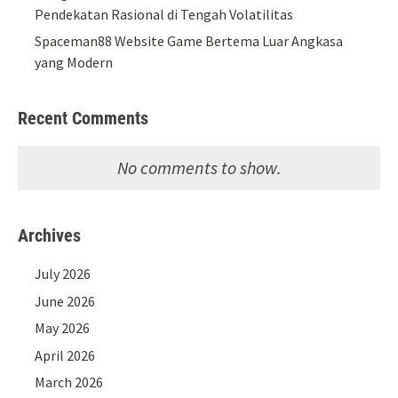
Pendekatan Rasional di Tengah Volatilitas
Spaceman88 Website Game Bertema Luar Angkasa
yang Modern
Recent Comments
No comments to show.
Archives
July 2026
June 2026
May 2026
April 2026
March 2026