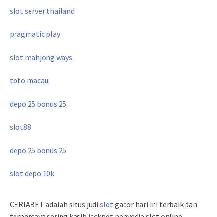
slot server thailand
pragmatic play
slot mahjong ways
toto macau
depo 25 bonus 25
slot88
depo 25 bonus 25
slot depo 10k
CERIABET adalah situs judi
slot
gacor hari ini terbaik dan
terpercaya sering kasih jackpot penyedia slot online