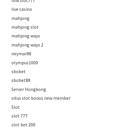
link slot777
live casino
mahjong
mahjong slot
mahjong ways
mahjong ways 2
neymar88
olympus1000
sbobet
sbobet88
Server Hongkong
situs slot bonus new member
Slot
slot 777
slot bet 200