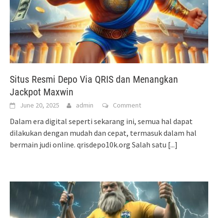
Situs Resmi Depo Via QRIS dan Menangkan
Jackpot Maxwin
June 20, 2025
admin
Comment
Dalam era digital seperti sekarang ini, semua hal dapat
dilakukan dengan mudah dan cepat, termasuk dalam hal
bermain judi online. qrisdepo10k.org Salah satu
[...]