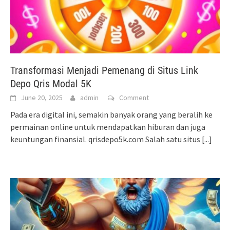
Transformasi Menjadi Pemenang di Situs Link
Depo Qris Modal 5K
June 20, 2025
admin
Comment
Pada era digital ini, semakin banyak orang yang beralih ke
permainan online untuk mendapatkan hiburan dan juga
keuntungan finansial. qrisdepo5k.com Salah satu situs
[...]