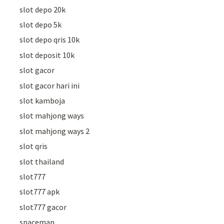
slot depo 20k
slot depo 5k
slot depo qris 10k
slot deposit 10k
slot gacor
slot gacor hari ini
slot kamboja
slot mahjong ways
slot mahjong ways 2
slot qris
slot thailand
slot777
slot777 apk
slot777 gacor
spaceman