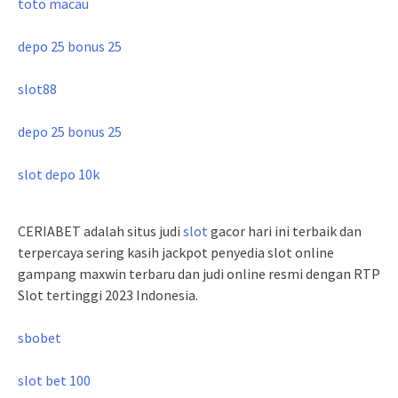
toto macau
depo 25 bonus 25
slot88
depo 25 bonus 25
slot depo 10k
CERIABET adalah situs judi
slot
gacor hari ini terbaik dan
terpercaya sering kasih jackpot penyedia slot online
gampang maxwin terbaru dan judi online resmi dengan RTP
Slot tertinggi 2023 Indonesia.
sbobet
slot bet 100