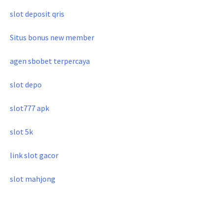
slot deposit qris
Situs bonus new member
agen sbobet terpercaya
slot depo
slot777 apk
slot 5k
link slot gacor
slot mahjong