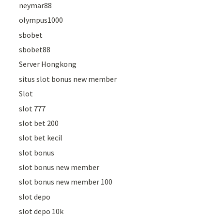
neymar88
olympus1000
sbobet
sbobet88
Server Hongkong
situs slot bonus new member
Slot
slot 777
slot bet 200
slot bet kecil
slot bonus
slot bonus new member
slot bonus new member 100
slot depo
slot depo 10k