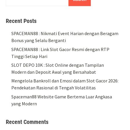
Recent Posts
SPACEMAN88 : Nikmati Event Harian dengan Beragam
Bonus yang Selalu Berganti
SPACEMAN88 : Link Slot Gacor Resmi dengan RTP
Tinggi Setiap Hari
SLOT DEPO 10K : Slot Online dengan Tampilan
Modern dan Deposit Awal yang Bersahabat
Mengelola Bankroll dan Emosi dalam Slot Gacor 2026:
Pendekatan Rasional di Tengah Volatilitas
Spaceman88 Website Game Bertema Luar Angkasa
yang Modern
Recent Comments