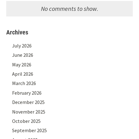
No comments to show.
Archives
July 2026
June 2026
May 2026
April 2026
March 2026
February 2026
December 2025
November 2025
October 2025
September 2025