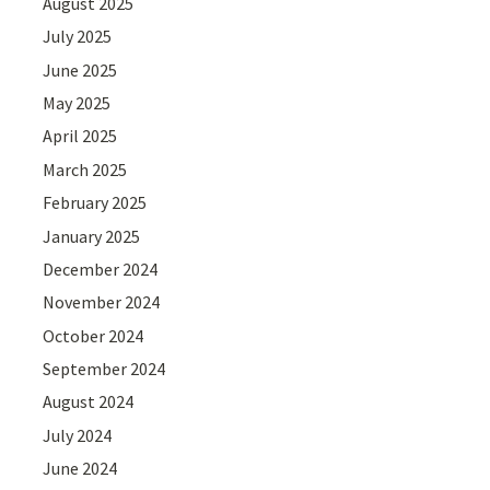
August 2025
July 2025
June 2025
May 2025
April 2025
March 2025
February 2025
January 2025
December 2024
November 2024
October 2024
September 2024
August 2024
July 2024
June 2024