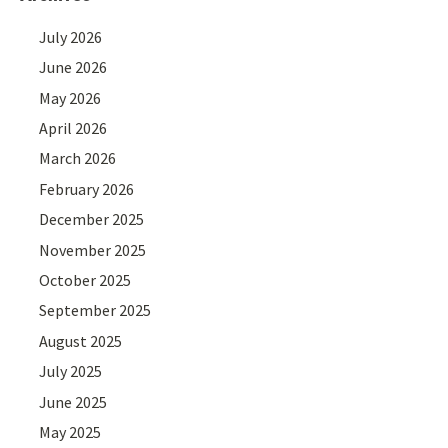
July 2026
June 2026
May 2026
April 2026
March 2026
February 2026
December 2025
November 2025
October 2025
September 2025
August 2025
July 2025
June 2025
May 2025