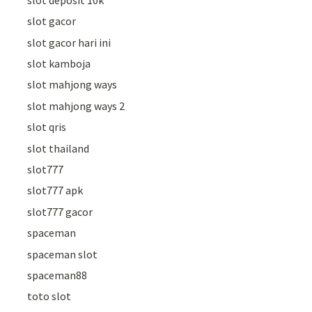
slot gacor
slot gacor hari ini
slot kamboja
slot mahjong ways
slot mahjong ways 2
slot qris
slot thailand
slot777
slot777 apk
slot777 gacor
spaceman
spaceman slot
spaceman88
toto slot