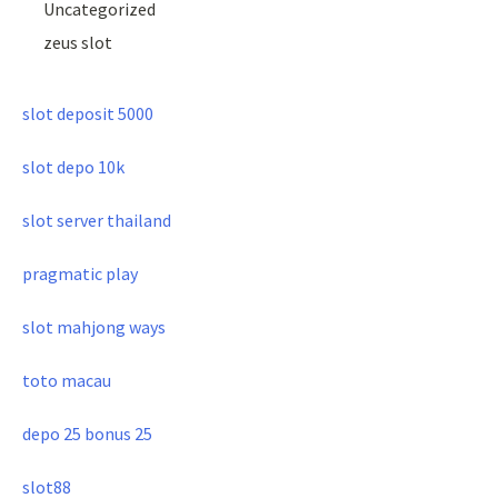
Uncategorized
zeus slot
slot deposit 5000
slot depo 10k
slot server thailand
pragmatic play
slot mahjong ways
toto macau
depo 25 bonus 25
slot88