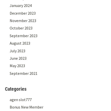
January 2024
December 2023
November 2023
October 2023
September 2023
August 2023
July 2023
June 2023
May 2023
September 2021
Categories
agen slot777
Bonus New Member