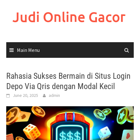
Skip
to
Judi Online Gacor
content
Main Menu
Rahasia Sukses Bermain di Situs Login
Depo Via Qris dengan Modal Kecil
June 20, 2025
admin