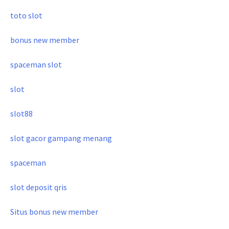
toto slot
bonus new member
spaceman slot
slot
slot88
slot gacor gampang menang
spaceman
slot deposit qris
Situs bonus new member