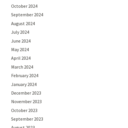
October 2024
September 2024
August 2024
July 2024
June 2024
May 2024
April 2024
March 2024
February 2024
January 2024
December 2023
November 2023
October 2023
September 2023
August 2023