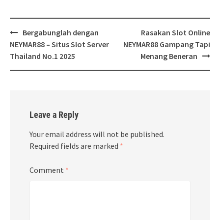
Post
Bergabunglah dengan
Rasakan Slot Online
navigation
NEYMAR88 – Situs Slot Server
NEYMAR88 Gampang Tapi
Thailand No.1 2025
Menang Beneran
Leave a Reply
Your email address will not be published.
Required fields are marked
*
Comment
*