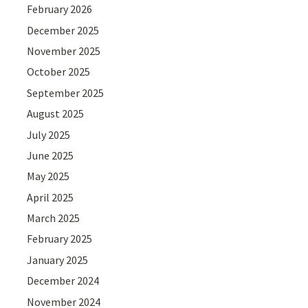
February 2026
December 2025
November 2025
October 2025
September 2025
August 2025
July 2025
June 2025
May 2025
April 2025
March 2025
February 2025
January 2025
December 2024
November 2024