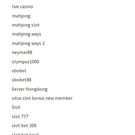
live casino
mahjong
mahjong slot
mahjong ways
mahjong ways 2
neymar88
olympus1000
sbobet
sbobet88
Server Hongkong
situs slot bonus new member
Slot
slot 777
slot bet 200
slot bet kecil