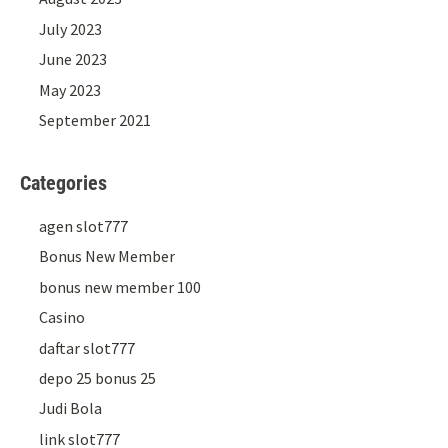
July 2023
June 2023
May 2023
September 2021
Categories
agen slot777
Bonus New Member
bonus new member 100
Casino
daftar slot777
depo 25 bonus 25
Judi Bola
link slot777