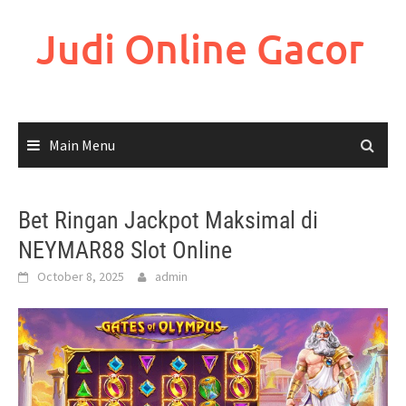
Skip
to
Judi Online Gacor
content
Main Menu
Bet Ringan Jackpot Maksimal di
NEYMAR88 Slot Online
October 8, 2025
admin