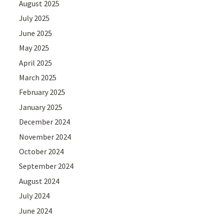
August 2025
July 2025
June 2025
May 2025
April 2025
March 2025
February 2025
January 2025
December 2024
November 2024
October 2024
September 2024
August 2024
July 2024
June 2024