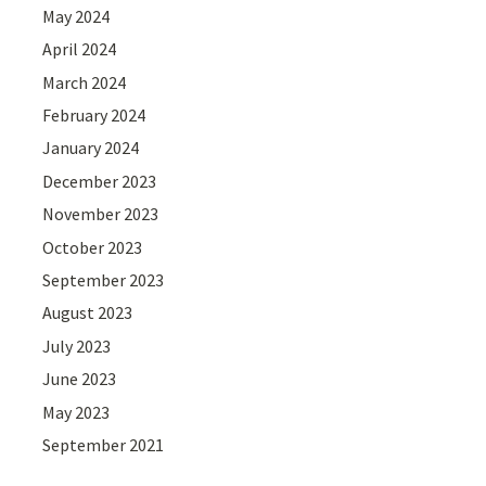
May 2024
April 2024
March 2024
February 2024
January 2024
December 2023
November 2023
October 2023
September 2023
August 2023
July 2023
June 2023
May 2023
September 2021