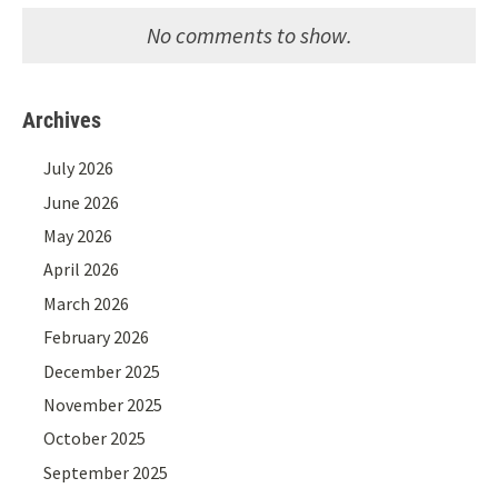
No comments to show.
Archives
July 2026
June 2026
May 2026
April 2026
March 2026
February 2026
December 2025
November 2025
October 2025
September 2025