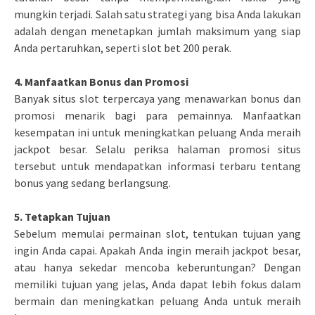
mungkin terjadi. Salah satu strategi yang bisa Anda lakukan
adalah dengan menetapkan jumlah maksimum yang siap
Anda pertaruhkan, seperti slot bet 200 perak.
4. Manfaatkan Bonus dan Promosi
Banyak situs slot terpercaya yang menawarkan bonus dan
promosi menarik bagi para pemainnya. Manfaatkan
kesempatan ini untuk meningkatkan peluang Anda meraih
jackpot besar. Selalu periksa halaman promosi situs
tersebut untuk mendapatkan informasi terbaru tentang
bonus yang sedang berlangsung.
5. Tetapkan Tujuan
Sebelum memulai permainan slot, tentukan tujuan yang
ingin Anda capai. Apakah Anda ingin meraih jackpot besar,
atau hanya sekedar mencoba keberuntungan? Dengan
memiliki tujuan yang jelas, Anda dapat lebih fokus dalam
bermain dan meningkatkan peluang Anda untuk meraih