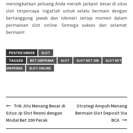
meningkatkan peluang Anda meraih jackpot besar di situs
slot terpercaya. Ingatlah untuk selalu bermain dengan
bertanggung jawab dan nikmati setiap momen dalam
permainan slot online. Semoga sukses dan selamat
bermain!
POSTED UNDER
SLOT
TAGGED
BET 200 PERAK
SLOT
SLOT BET 200
SLOT BET
200 PERAK
SLOT ONLINE
Post
Trik Jitu Menang Besar di
Strategi Ampuh Menang
navigation
Situs Jp Slot Resmi dengan
Bermain Slot Deposit Via
Modal Bet 200 Perak
BCA