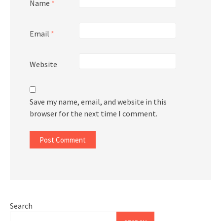
Name
*
Email
*
Website
Save my name, email, and website in this
browser for the next time I comment.
Search