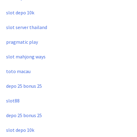
slot depo 10k
slot server thailand
pragmatic play
slot mahjong ways
toto macau
depo 25 bonus 25
slot88
depo 25 bonus 25
slot depo 10k