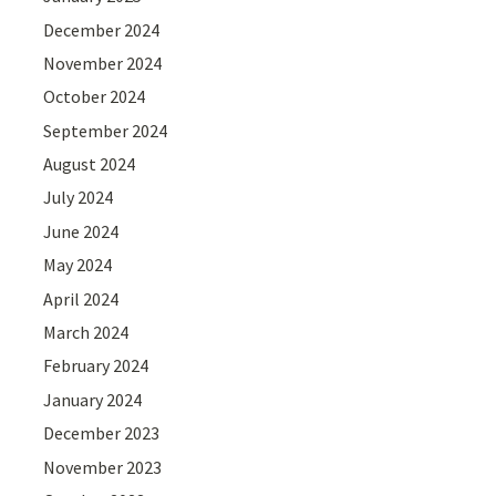
December 2024
November 2024
October 2024
September 2024
August 2024
July 2024
June 2024
May 2024
April 2024
March 2024
February 2024
January 2024
December 2023
November 2023