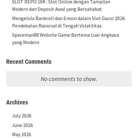
SLOT DEPO 10K : Slot Online dengan Tampilan
Modern dan Deposit Awal yang Bersahabat
Mengelola Bankroll dan Emosi dalam Slot Gacor 2026:
Pendekatan Rasional di Tengah Volatilitas
Spaceman88 Website Game Bertema Luar Angkasa
yang Modern
Recent Comments
No comments to show.
Archives
July 2026
June 2026
May 2026