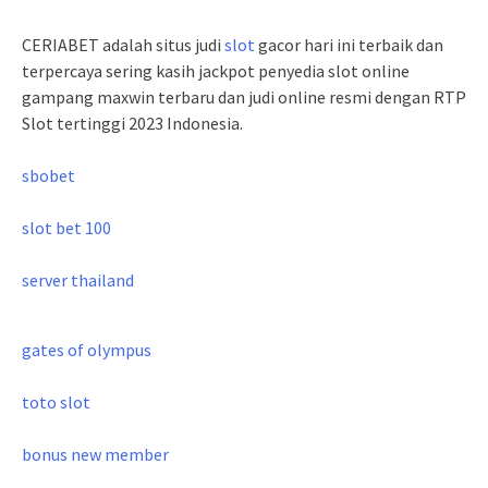
CERIABET adalah situs judi
slot
gacor hari ini terbaik dan
terpercaya sering kasih jackpot penyedia slot online
gampang maxwin terbaru dan judi online resmi dengan RTP
Slot tertinggi 2023 Indonesia.
sbobet
slot bet 100
server thailand
gates of olympus
toto slot
bonus new member