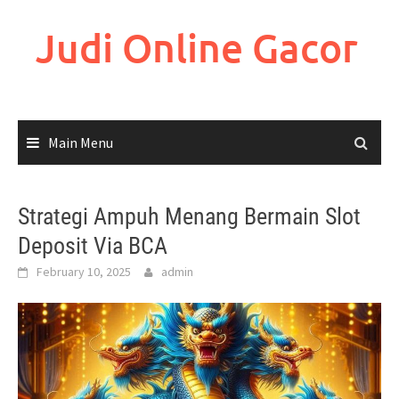
Skip
to
Judi Online Gacor
content
Main Menu
Strategi Ampuh Menang Bermain Slot
Deposit Via BCA
February 10, 2025
admin