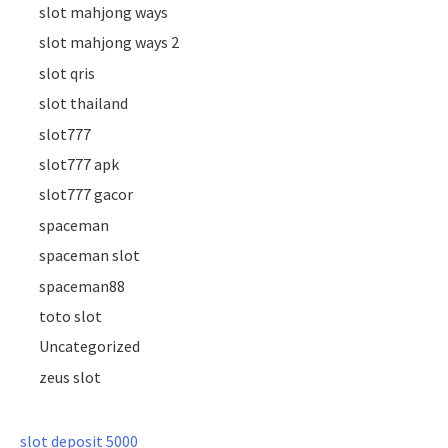
slot mahjong ways
slot mahjong ways 2
slot qris
slot thailand
slot777
slot777 apk
slot777 gacor
spaceman
spaceman slot
spaceman88
toto slot
Uncategorized
zeus slot
slot deposit 5000