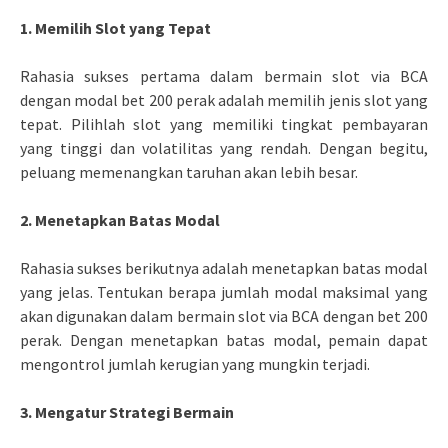
1. Memilih Slot yang Tepat
Rahasia sukses pertama dalam bermain slot via BCA
dengan modal bet 200 perak adalah memilih jenis slot yang
tepat. Pilihlah slot yang memiliki tingkat pembayaran
yang tinggi dan volatilitas yang rendah. Dengan begitu,
peluang memenangkan taruhan akan lebih besar.
2. Menetapkan Batas Modal
Rahasia sukses berikutnya adalah menetapkan batas modal
yang jelas. Tentukan berapa jumlah modal maksimal yang
akan digunakan dalam bermain slot via BCA dengan bet 200
perak. Dengan menetapkan batas modal, pemain dapat
mengontrol jumlah kerugian yang mungkin terjadi.
3. Mengatur Strategi Bermain