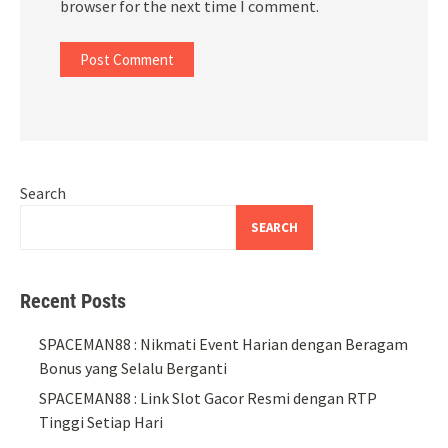
browser for the next time I comment.
Search
SEARCH
Recent Posts
SPACEMAN88 : Nikmati Event Harian dengan Beragam
Bonus yang Selalu Berganti
SPACEMAN88 : Link Slot Gacor Resmi dengan RTP
Tinggi Setiap Hari