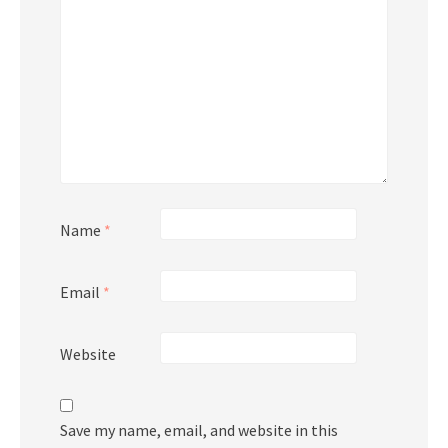
Name
*
Email
*
Website
Save my name, email, and website in this