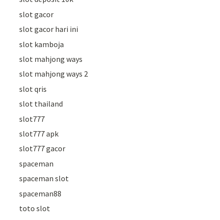
slot gacor
slot gacor hari ini
slot kamboja
slot mahjong ways
slot mahjong ways 2
slot qris
slot thailand
slot777
slot777 apk
slot777 gacor
spaceman
spaceman slot
spaceman88
toto slot