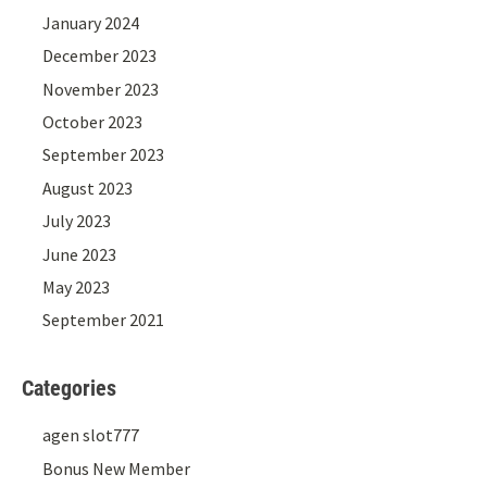
January 2024
December 2023
November 2023
October 2023
September 2023
August 2023
July 2023
June 2023
May 2023
September 2021
Categories
agen slot777
Bonus New Member