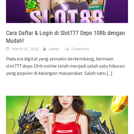
Cara Daftar & Login di Slot777 Depo 10Rb dengan
Mudah!
March 31, 2025
admin
Comment
Pada era digital yang semakin berkembang, bermain
slot777 depo 10rb online telah menjadi salah satu hiburan
yang populer di kalangan masyarakat. Salah satu
[...]