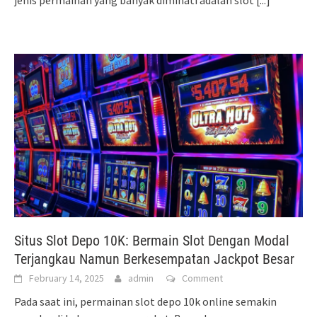
Situs Slot Depo 10K: Bermain Slot Dengan Modal
Terjangkau Namun Berkesempatan Jackpot Besar
February 14, 2025
admin
Comment
Pada saat ini, permainan slot depo 10k online semakin