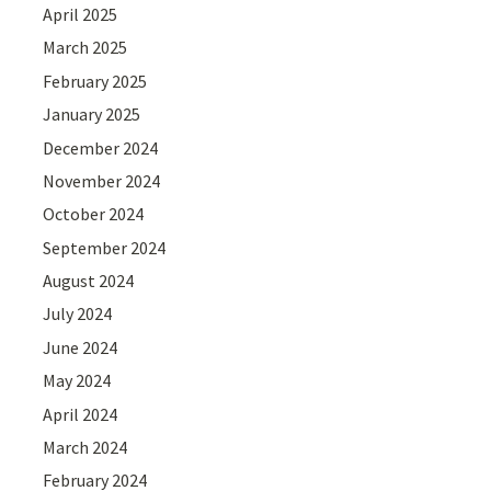
April 2025
March 2025
February 2025
January 2025
December 2024
November 2024
October 2024
September 2024
August 2024
July 2024
June 2024
May 2024
April 2024
March 2024
February 2024