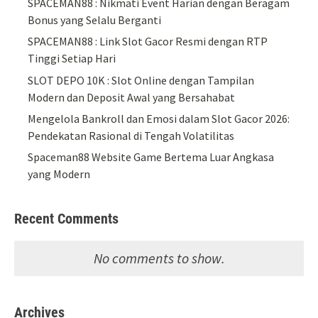
SPACEMAN88 : Nikmati Event Harian dengan Beragam
Bonus yang Selalu Berganti
SPACEMAN88 : Link Slot Gacor Resmi dengan RTP
Tinggi Setiap Hari
SLOT DEPO 10K : Slot Online dengan Tampilan
Modern dan Deposit Awal yang Bersahabat
Mengelola Bankroll dan Emosi dalam Slot Gacor 2026:
Pendekatan Rasional di Tengah Volatilitas
Spaceman88 Website Game Bertema Luar Angkasa
yang Modern
Recent Comments
No comments to show.
Archives