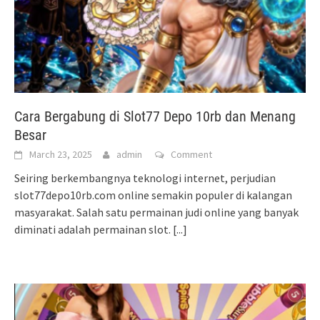
Cara Bergabung di Slot77 Depo 10rb dan Menang
Besar
March 23, 2025
admin
Comment
Seiring berkembangnya teknologi internet, perjudian
slot77depo10rb.com online semakin populer di kalangan
masyarakat. Salah satu permainan judi online yang banyak
diminati adalah permainan slot.
[...]