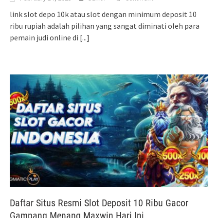
link slot depo 10k atau slot dengan minimum deposit 10
ribu rupiah adalah pilihan yang sangat diminati oleh para
pemain judi online di
[...]
Daftar Situs Resmi Slot Deposit 10 Ribu Gacor
Gampang Menang Maxwin Hari Ini