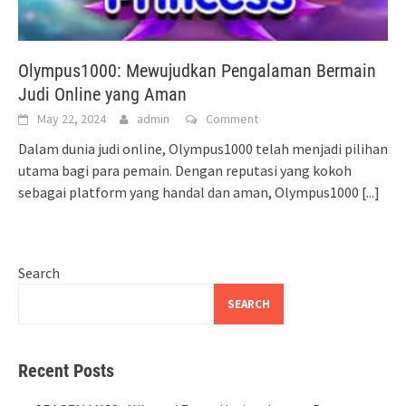
Olympus1000: Mewujudkan Pengalaman Bermain
Judi Online yang Aman
May 22, 2024
admin
Comment
Dalam dunia judi online, Olympus1000 telah menjadi pilihan
utama bagi para pemain. Dengan reputasi yang kokoh
sebagai platform yang handal dan aman, Olympus1000
[...]
Search
SEARCH
Recent Posts