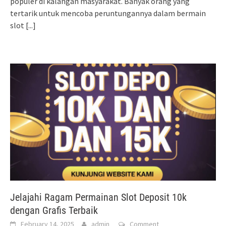
populer di kalangan masyarakat. Banyak orang yang
tertarik untuk mencoba peruntungannya dalam bermain
slot
[...]
Jelajahi Ragam Permainan Slot Deposit 10k
dengan Grafis Terbaik
February 14, 2025
admin
Comment