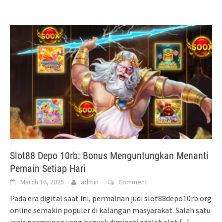
Slot88 Depo 10rb: Bonus Menguntungkan Menanti
Pemain Setiap Hari
March 16, 2025
admin
Comment
Pada era digital saat ini, permainan judi slot88depo10rb.org
online semakin populer di kalangan masyarakat. Salah satu
jenis permainan yang banyak diminati adalah slot
[...]