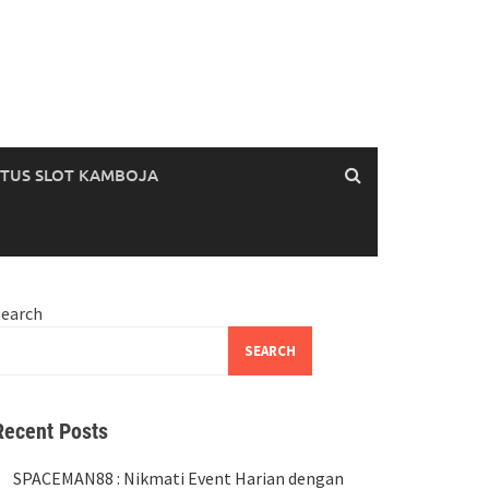
ITUS SLOT KAMBOJA
Search
SEARCH
Recent Posts
SPACEMAN88 : Nikmati Event Harian dengan