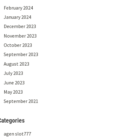
February 2024
January 2024
December 2023
November 2023
October 2023
September 2023
August 2023
July 2023
June 2023
May 2023
September 2021
Categories
agen slot777