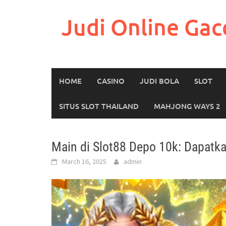
Skip
to
Judi Online Gac
content
HOME
CASINO
JUDI BOLA
SLOT
SITUS SLOT THAILAND
MAHJONG WAYS 2
Main di Slot88 Depo 10k: Dapatk
March 16, 2025
admin