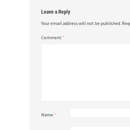
Leave a Reply
Your email address will not be published.
Req
Comment
*
Name
*