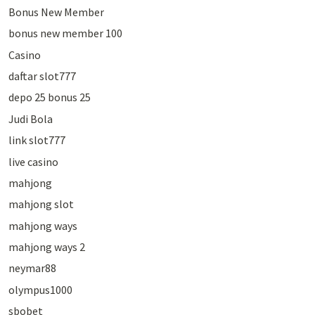
Bonus New Member
bonus new member 100
Casino
daftar slot777
depo 25 bonus 25
Judi Bola
link slot777
live casino
mahjong
mahjong slot
mahjong ways
mahjong ways 2
neymar88
olympus1000
sbobet