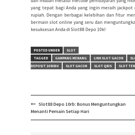
dan mudah melalui metode pembayaran yang mode
yang tepat bagi Anda yang ingin meraih jackpot
rupiah. Dengan berbagai kelebihan dan fitur m
bermain slot online yang seru dan menguntungkan 
kesuksesan Anda di Slot88 Depo 10k!
POSTED UNDER
SLOT
TAGGED
GAMPANG MENANG
LINK SLOT GACOR
SL
DEPOSIT 10 RIBU
SLOT GACOR
SLOT QRIS
SLOT TER
Post
Slot88 Depo 10rb: Bonus Menguntungkan
navigation
Menanti Pemain Setiap Hari